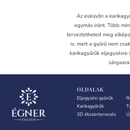
Az esküvőn a karikagyű
egymás iránt. Több mi
terveztetheted meg elképz
is, mert a gyűrű nem csak
karikagyűrűk eljegyzésre 
sárgaara
OLDALAK
Eljegyzési gyűrűk
R
Karikagyűrűk
T
3D ékszertervezés
Ú