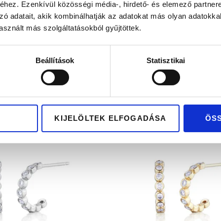
hez. Ezenkívül közösségi média-, hirdető- és elemező partner
zó adatait, akik kombinálhatják az adatokat más olyan adatokka
sznált más szolgáltatásokból gyűjtöttek.
MIA
NAMIRA
Beállítások
Statisztikai
588.500
Ft
471.300
Ft
 gold fülbevaló
Fehérarany karika-fül
yémántokkal
gyémántokkal
KIJELÖLTEK ELFOGADÁSA
ÖS