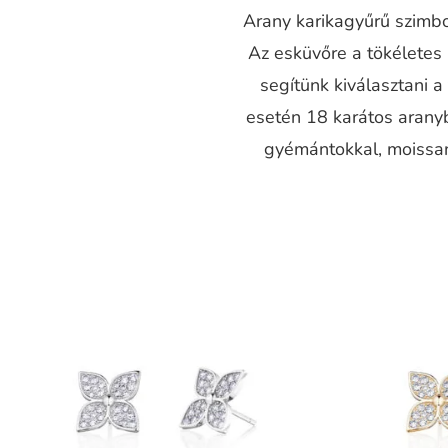
Arany karikagyűrű szimbol
Az esküvőre a tökéletes
segítünk kiválasztani 
esetén 18 karátos aranyb
gyémántokkal, moissani