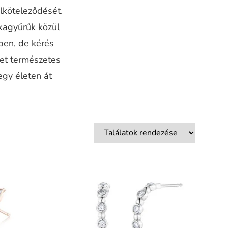
elköteleződését.
kagyűrűk közül
ben, de kérés
ket természetes
egy életen át