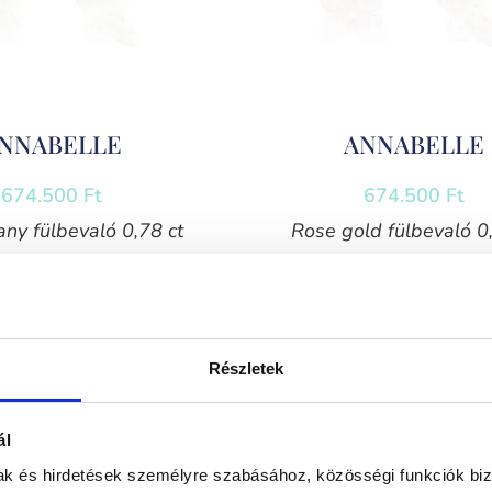
NNABELLE
ANNABELLE
674.500
Ft
674.500
Ft
any fülbevaló 0,78 ct
Rose gold fülbevaló 0,
gyémánttal
gyémánttal
Részletek
ál
mak és hirdetések személyre szabásához, közösségi funkciók biz