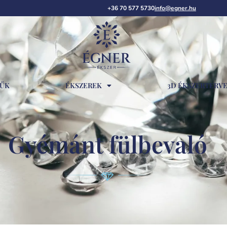
+36 70 577 5730
info@egner.hu
RŰK
ÉKSZEREK
3D ÉKSZERTERV
Gyémánt fülbevaló