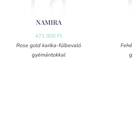
NAMIRA
471.300
Ft
Rose gold karika-fülbevaló
Fehé
gyémántokkal
g