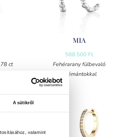
MIA
588.500
Ft
78 ct
Fehérarany fülbevaló
gyémántokkal
A sütikről
tosításához, valamint