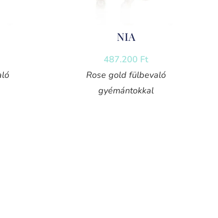
NIA
487.200
Ft
aló
Rose gold fülbevaló
gyémántokkal