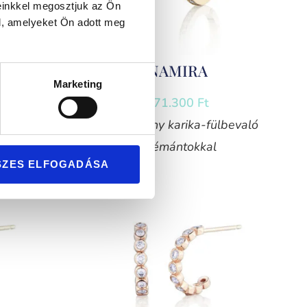
einkkel megosztjuk az Ön
l, amelyeket Ön adott meg
NAMIRA
Marketing
471.300
Ft
bevaló
Sárga arany karika-fülbevaló
gyémántokkal
SZES ELFOGADÁSA