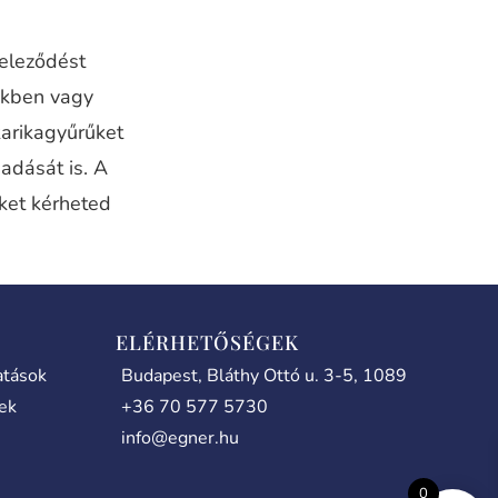
teleződést
nkben vagy
karikagyűrűket
adását is. A
iket kérheted
ELÉRHETŐSÉGEK
atások
Budapest, Bláthy Ottó u. 3-5, 1089
lek
+36 70 577 5730
info@egner.hu
0