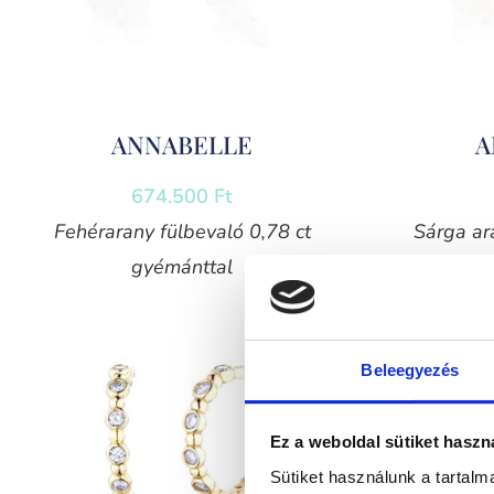
ANNABELLE
A
674.500
Ft
Fehérarany fülbevaló 0,78 ct
Sárga ar
gyémánttal
Beleegyezés
Ez a weboldal sütiket haszn
Sütiket használunk a tartal