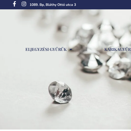
1089. Bp, Bláthy Ottó utca 3
ELJEGYZÉSI GYŰRŰK
KARIKAGYŰ