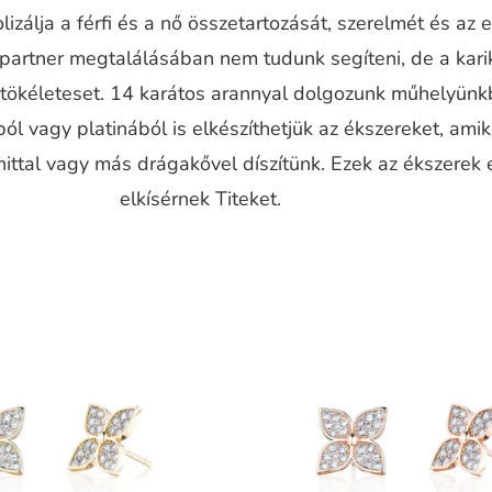
izálja a férfi és a nő összetartozását, szerelmét és az 
 partner megtalálásában nem tudunk segíteni, de a kari
a tökéleteset. 14 karátos arannyal dolgozunk műhelyünk
ól vagy platinából is elkészíthetjük az ékszereket, ami
ttal vagy más drágakővel díszítünk. Ezek az ékszerek 
elkísérnek Titeket.