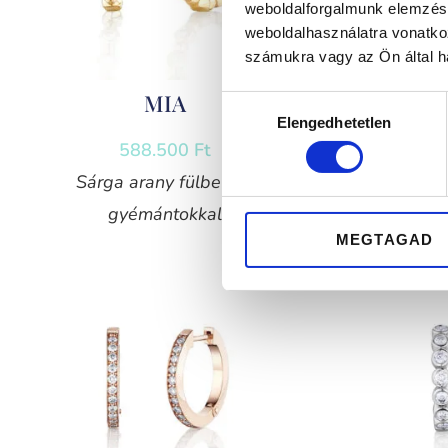
weboldalforgalmunk elemzésé
weboldalhasználatra vonatko
számukra vagy az Ön által ha
MIA
Hozzájárulás
Elengedhetetlen
kiválasztása
588.500
Ft
Sárga arany fülbevaló
Rose
gyémántokkal
g
MEGTAGAD