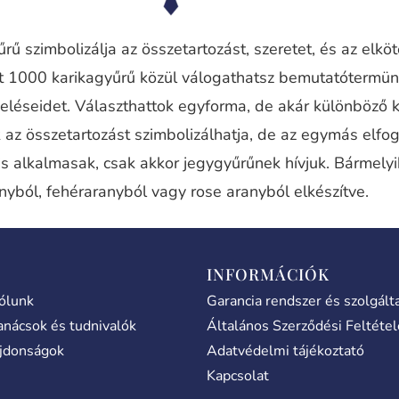
rű szimbolizálja az összetartozást, szeretet, és az elkö
nt 1000 karikagyűrű közül válogathatsz bemutatótermü
eléseidet. Választhattok egyforma, de akár különböző 
 az összetartozást szimbolizálhatja, de az egymás elfog
is alkalmasak, csak akkor jegygyűrűnek hívjuk. Bármely
nyból, fehéraranyból vagy rose aranyból elkészítve.
INFORMÁCIÓK
ólunk
Garancia rendszer és szolgált
anácsok és tudnivalók
Általános Szerződési Feltéte
jdonságok
Adatvédelmi tájékoztató
Kapcsolat