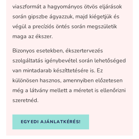
viaszformát a hagyományos ötvös eljárások
során gipszbe ágyazzuk, majd kiégetjük és
végül a precíziós öntés során megszületik
maga az ékszer.
Bizonyos esetekben, ékszertervezés
szolgáltatás igénybevétel során lehetőséged
van mintadarab készíttetésére is. Ez
különösen hasznos, amennyiben
előzetesen
még
a látvány mellett a méretet is ellenőrizni
szeretnéd
.
EGYEDI AJÁNLATKÉRÉS!