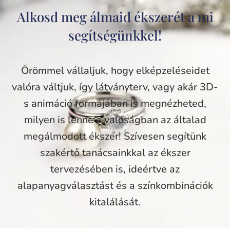
Alkosd meg álmaid ékszerét a mi
segítségünkkel!
Örömmel vállaljuk, hogy elképzeléseidet
valóra váltjuk, így látványterv, vagy akár 3D-
s animáció formájában is megnézheted,
milyen is lenne a valóságban az általad
megálmodott ékszer! Szívesen segítünk
szakértő tanácsainkkal az ékszer
tervezésében is, ideértve az
alapanyagválasztást és a színkombinációk
kitalálását.