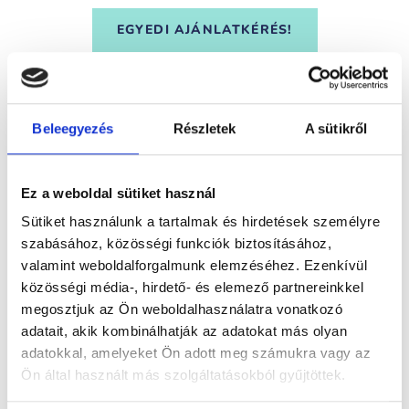
EGYEDI AJÁNLATKÉRÉS!
Ha van rajz vagy kép álmaid
Beleegyezés
Részletek
A sütikről
ékszeréről, küldd el bátran!
Ez a weboldal sütiket használ
Segítünk megvalósítani! Rajzaid, képeid, AI
Sütiket használunk a tartalmak és hirdetések személyre
generálta ötleteid mind segítséget nyújtanak
szabásához, közösségi funkciók biztosításához,
az egyeztetésnél és az ideális terv
valamint weboldalforgalmunk elemzéséhez. Ezenkívül
közösségi média-, hirdető- és elemező partnereinkkel
elkészítésében, továbbá felgyorsítják az
megosztjuk az Ön weboldalhasználatra vonatkozó
ajánlatadás, illetve megrendelés folyamatát.
adatait, akik kombinálhatják az adatokat más olyan
Ezeket a képeket az
info@egner.hu
-ra tudod
adatokkal, amelyeket Ön adott meg számukra vagy az
Ön által használt más szolgáltatásokból gyűjtöttek.
elküldeni.