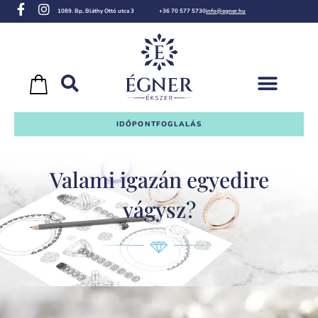
1089. Bp, Bláthy Ottó utca 3
+36 70 577 5730
info@egner.hu
IDŐPONTFOGLALÁS
Valami igazán egyedire
vágysz?