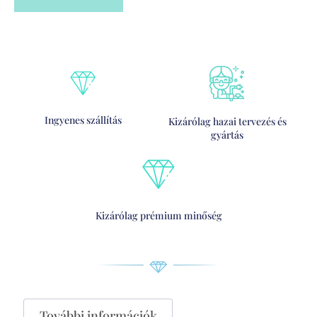
Ingyenes szállítás
Kizárólag hazai tervezés és
gyártás
Kizárólag prémium minőség
További információk