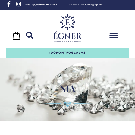
1089. Bp, Bláthy Ottó utca 3
+36 70 577 5730
info@egner.hu
IDŐPONTFOGLALÁS
NIA