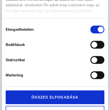
adatokkal, amelyeket Ön adott meg számukra vagy az
492.900
Ft
-tól
Ön által használt más szolgáltatásokból gyűjtöttek.
Opciók kiválasztása
Hozzájárulás
Elengedhetetlen
kiválasztása
Beállítások
Statisztikai
Marketing
ÖSSZES ELFOGADÁSA