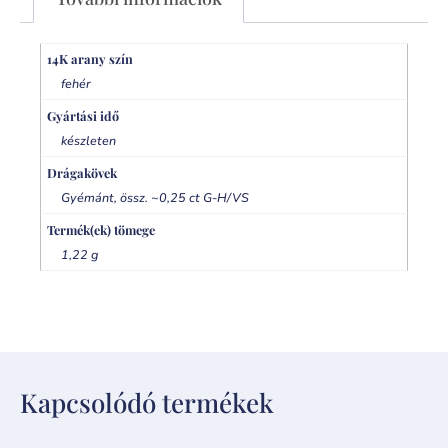
14K arany szín
fehér
Gyártási idő
készleten
Drágakövek
Gyémánt, össz. ~0,25 ct G-H/VS
Termék(ek) tömege
1,22 g
Kapcsolódó termékek