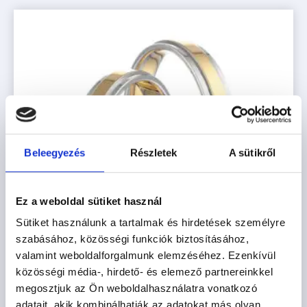
Beleegyezés
Részletek
A sütikről
Ez a weboldal sütiket használ
Sütiket használunk a tartalmak és hirdetések személyre
szabásához, közösségi funkciók biztosításához,
valamint weboldalforgalmunk elemzéséhez. Ezenkívül
közösségi média-, hirdető- és elemező partnereinkkel
megosztjuk az Ön weboldalhasználatra vonatkozó
KAIRO
adatait, akik kombinálhatják az adatokat más olyan