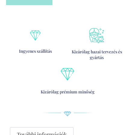
Ingyenes szállítás
Kizárólag hazai tervezés és
gyártás
Kizárólag prémium minőség
További információk