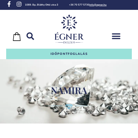
1089. Bp, Bláthy Ottó utca 3
+36 70 577 5730
info@egner.hu
IDŐPONTFOGLALÁS
NAMIRA