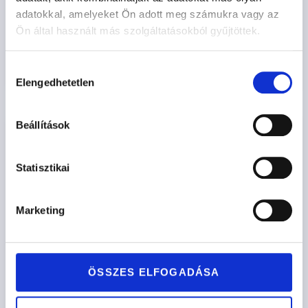
adatokkal, amelyeket Ön adott meg számukra vagy az
427.900
Ft
-tól
Ön által használt más szolgáltatásokból gyűjtöttek.
Opciók kiválasztása
Hozzájárulás
Elengedhetetlen
kiválasztása
Beállítások
Statisztikai
Marketing
ÖSSZES ELFOGADÁSA