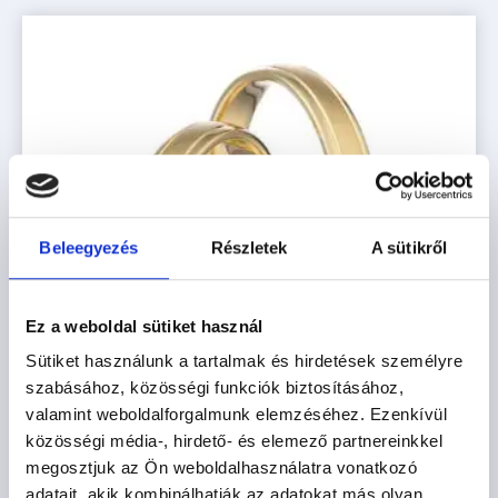
Beleegyezés
Részletek
A sütikről
Ez a weboldal sütiket használ
Sütiket használunk a tartalmak és hirdetések személyre
szabásához, közösségi funkciók biztosításához,
valamint weboldalforgalmunk elemzéséhez. Ezenkívül
közösségi média-, hirdető- és elemező partnereinkkel
megosztjuk az Ön weboldalhasználatra vonatkozó
POZSONY
adatait, akik kombinálhatják az adatokat más olyan