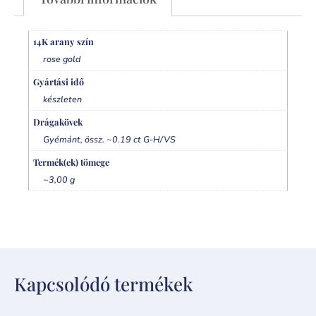
14K arany szín
rose gold
Gyártási idő
készleten
Drágakövek
Gyémánt, össz. ~0.19 ct G-H/VS
Termék(ek) tömege
~3,00 g
Kapcsolódó termékek