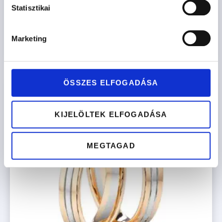
Statisztikai
427.900
Ft
-tól
Marketing
Opciók kiválasztása
ÖSSZES ELFOGADÁSA
KIJELÖLTEK ELFOGADÁSA
MEGTAGAD