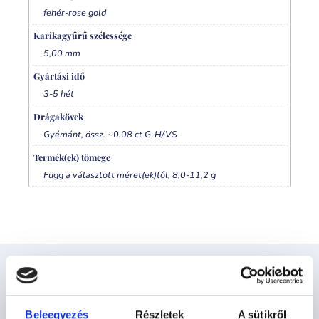
fehér-rose gold
Karikagyűrű szélessége
5,00 mm
Gyártási idő
3-5 hét
Drágakövek
Gyémánt, össz. ~0.08 ct G-H/VS
Termék(ek) tömege
Függ a választott méret(ek)től, 8,0-11,2 g
Kapcsolódó termékek
Beleegyezés
Részletek
A sütikről