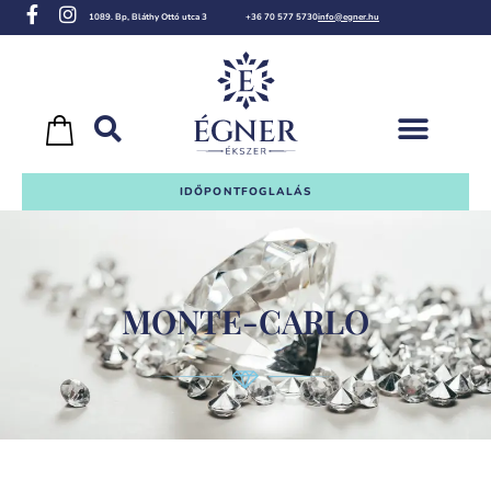
1089. Bp, Bláthy Ottó utca 3
+36 70 577 5730
info@egner.hu
IDŐPONTFOGLALÁS
MONTE-CARLO