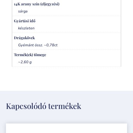
14K arany szín (eljegyzési)
sárga
Gyártási idő
készleten
Drágakövek
Gyémánt össz. ~0,78ct
Termék(ek) tömege
~2,60 g
Kapcsolódó termékek