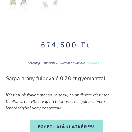
674.500
Ft
Kezdőlap
/
Fülbevalók
/
Gyémánt fülbevaló
/ ANNABELLE
Sárga arany fülbevaló 0,78 ct gyémánttal
Készletünk folyamatosan változik, ha az ékszer készleten
található, emailben vagy telefonon értesítjük az átvétel
lehetőségéről vagy postázzuk!
EGYEDI AJÁNLATKÉRÉS!