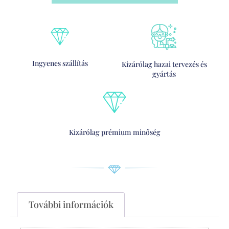
Ingyenes szállítás
Kizárólag hazai tervezés és
gyártás
Kizárólag prémium minőség
További információk