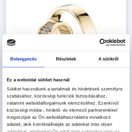
Beleegyezés
Részletek
A sütikről
Ez a weboldal sütiket használ
Sütiket használunk a tartalmak és hirdetések személyre
szabásához, közösségi funkciók biztosításához,
valamint weboldalforgalmunk elemzéséhez. Ezenkívül
közösségi média-, hirdető- és elemező partnereinkkel
MALLORCA
megosztjuk az Ön weboldalhasználatra vonatkozó
adatait, akik kombinálhatják az adatokat más olyan
967.200
Ft
adatokkal, amelyeket Ön adott meg számukra vagy az