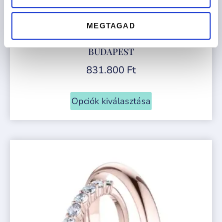
MEGTAGAD
BUDAPEST
831.800
Ft
Opciók kiválasztása