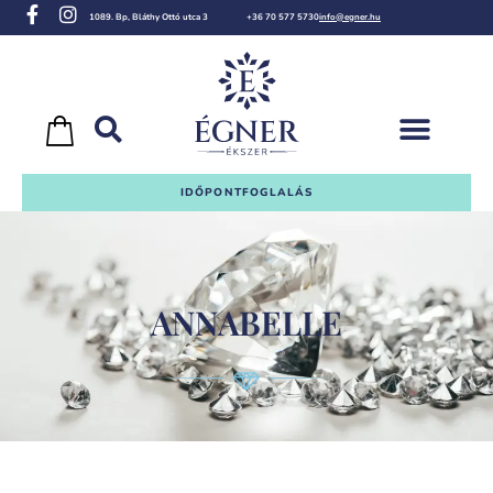
1089. Bp, Bláthy Ottó utca 3
+36 70 577 5730
info@egner.hu
IDŐPONTFOGLALÁS
ANNABELLE