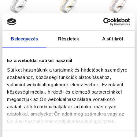
POMINO
POMINO
POMINO
1.206.700
Ft
1.206.700
Ft
1.206.700
F
Beleegyezés
Részletek
A sütikről
Fehérarany
Sárga arany
Rose gold
karikagyűrű
karikagyűrű
karikagyűrű
Ez a weboldal sütiket használ
pár
pár
pár
Sütiket használunk a tartalmak és hirdetések személyre
gyémántokkal
gyémántokkal
gyémántokkal
szabásához, közösségi funkciók biztosításához,
valamint weboldalforgalmunk elemzéséhez. Ezenkívül
közösségi média-, hirdető- és elemező partnereinkkel
megosztjuk az Ön weboldalhasználatra vonatkozó
adatait, akik kombinálhatják az adatokat más olyan
adatokkal, amelyeket Ön adott meg számukra vagy az
Ön által használt más szolgáltatásokból gyűjtöttek.