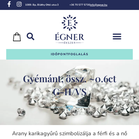
1089. Bp, Bláthy Ottó utca 3
+36 70 577 5730
info@egner.hu
IDŐPONTFOGLALÁS
Gyémánt, össz. ~0.6ct
G-H/VS
Arany karikagyűrű szimbolizálja a férfi és a nő