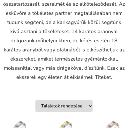
összetartozását, szerelmét és az elköteleződését. Az
esküvőre a tökéletes partner megtalálásában nem
tudunk segíteni, de a karikagyűrűk közül segítünk
kiválasztani a tökéleteset. 14 karátos arannyal
dolgozunk műhelyünkben, de kérés esetén 18
karátos aranyból vagy platinából is elkészíthetjük az
ékszereket, amiket természetes gyémántokkal,
moissanittal vagy más drágakővel díszítünk. Ezek az
ékszerek egy életen át elkísérnek Titeket.