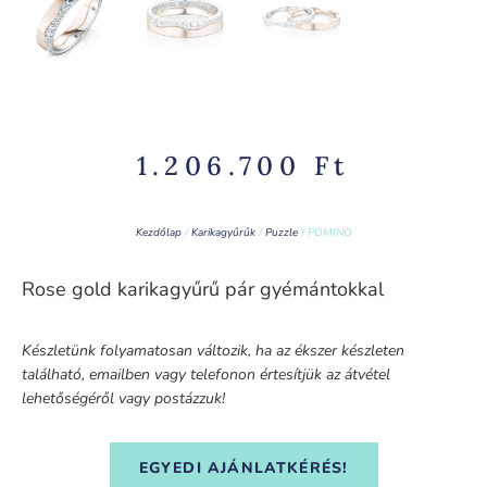
1.206.700
Ft
Kezdőlap
/
Karikagyűrűk
/
Puzzle
/ POMINO
Rose gold karikagyűrű pár gyémántokkal
Készletünk folyamatosan változik, ha az ékszer készleten
található, emailben vagy telefonon értesítjük az átvétel
lehetőségéről vagy postázzuk!
EGYEDI AJÁNLATKÉRÉS!