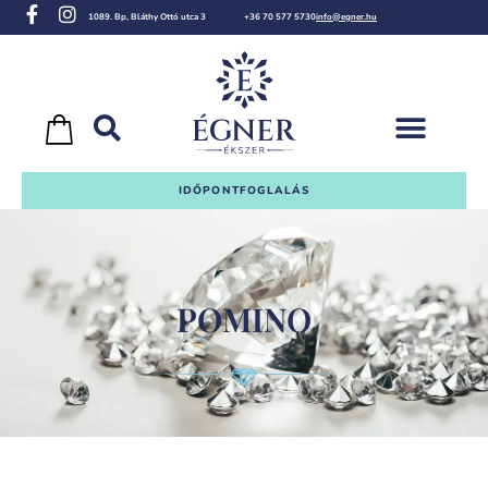
1089. Bp, Bláthy Ottó utca 3
+36 70 577 5730
info@egner.hu
IDŐPONTFOGLALÁS
POMINO