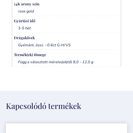
14K arany szín
rose gold
Gyártási idő
3-5 hét
Drágakövek
Gyémánt, össz. ~0.6ct G-H/VS
Termék(ek) tömege
Függ a választott mérete(ek)től 8,0 – 12,0 g
Kapcsolódó termékek