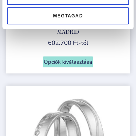
MEGTAGAD
MADRID
602.700
Ft
-tól
Opciók kiválasztása