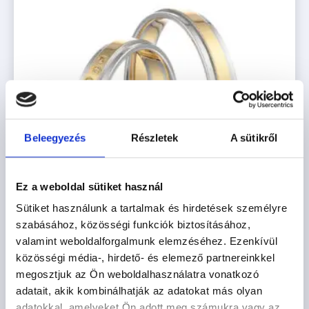
Beleegyezés
Részletek
A sütikről
Ez a weboldal sütiket használ
Sütiket használunk a tartalmak és hirdetések személyre
szabásához, közösségi funkciók biztosításához,
valamint weboldalforgalmunk elemzéséhez. Ezenkívül
közösségi média-, hirdető- és elemező partnereinkkel
KAIRO
megosztjuk az Ön weboldalhasználatra vonatkozó
adatait, akik kombinálhatják az adatokat más olyan
501.000
Ft
-tól
adatokkal, amelyeket Ön adott meg számukra vagy az