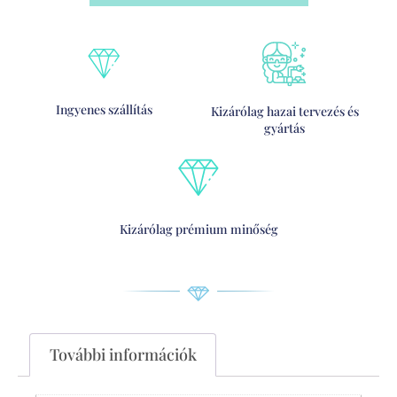
Ingyenes szállítás
Kizárólag hazai tervezés és
gyártás
Kizárólag prémium minőség
További információk