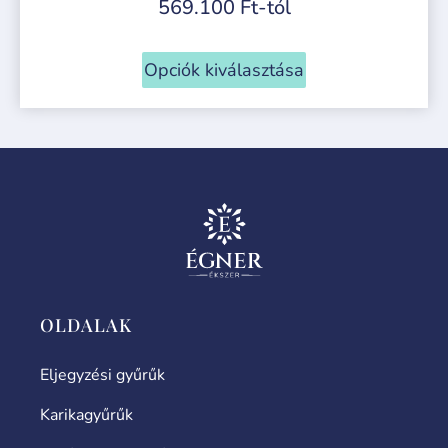
569.100
Ft
-tól
Opciók kiválasztása
OLDALAK
Eljegyzési gyűrűk
Karikagyűrűk