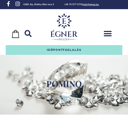
1089. Bp, Bláthy Ottó utca 3
+36 70 577 5730
info@egner.hu
IDŐPONTFOGLALÁS
POMINO