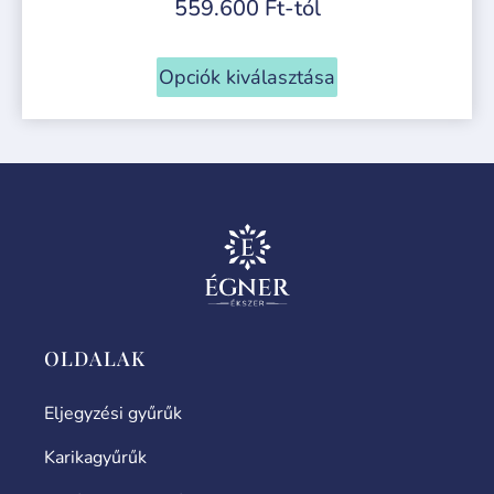
559.600
Ft
-tól
Opciók kiválasztása
OLDALAK
Eljegyzési gyűrűk
Karikagyűrűk