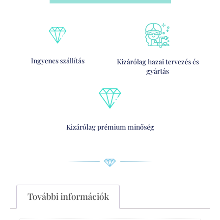
Ingyenes szállítás
Kizárólag hazai tervezés és
gyártás
Kizárólag prémium minőség
További információk