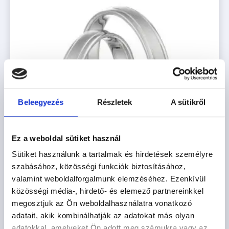
Beleegyezés
Részletek
A sütikről
Ez a weboldal sütiket használ
Sütiket használunk a tartalmak és hirdetések személyre
szabásához, közösségi funkciók biztosításához,
valamint weboldalforgalmunk elemzéséhez. Ezenkívül
közösségi média-, hirdető- és elemező partnereinkkel
POZSONY
megosztjuk az Ön weboldalhasználatra vonatkozó
adatait, akik kombinálhatják az adatokat más olyan
542.200
Ft
-tól
adatokkal, amelyeket Ön adott meg számukra vagy az