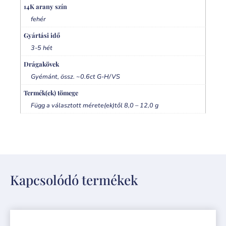
14K arany szín
fehér
Gyártási idő
3-5 hét
Drágakövek
Gyémánt, össz. ~0.6ct G-H/VS
Termék(ek) tömege
Függ a választott mérete(ek)től 8,0 – 12,0 g
Kapcsolódó termékek