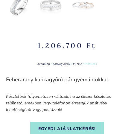
1.206.700
Ft
Kezdőlap
/
Karikagyűrűk
/
Puzzle
/ POMINO
Fehérarany karikagyűrű pár gyémántokkal
Készletünk folyamatosan változik, ha az ékszer készleten
található, emailben vagy telefonon értesítjük az átvétel
lehetőségéről vagy postázzuk!
EGYEDI AJÁNLATKÉRÉS!