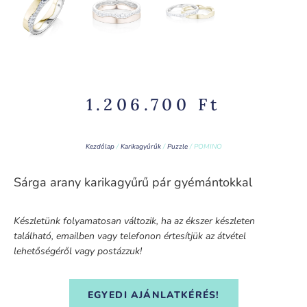
1.206.700
Ft
Kezdőlap
/
Karikagyűrűk
/
Puzzle
/ POMINO
Sárga arany karikagyűrű pár gyémántokkal
Készletünk folyamatosan változik, ha az ékszer készleten
található, emailben vagy telefonon értesítjük az átvétel
lehetőségéről vagy postázzuk!
EGYEDI AJÁNLATKÉRÉS!