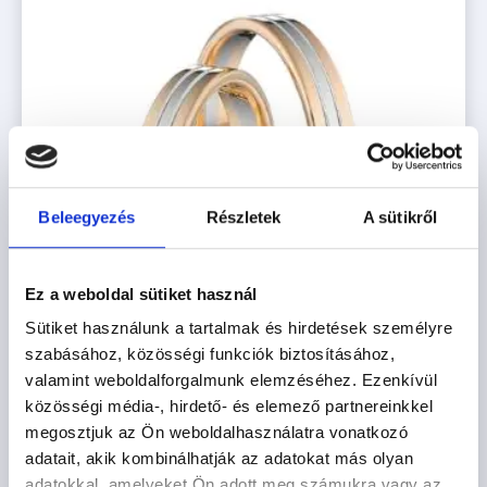
Beleegyezés
Részletek
A sütikről
Ez a weboldal sütiket használ
Sütiket használunk a tartalmak és hirdetések személyre
szabásához, közösségi funkciók biztosításához,
valamint weboldalforgalmunk elemzéséhez. Ezenkívül
közösségi média-, hirdető- és elemező partnereinkkel
MADRID
megosztjuk az Ön weboldalhasználatra vonatkozó
adatait, akik kombinálhatják az adatokat más olyan
569.100
Ft
-tól
adatokkal, amelyeket Ön adott meg számukra vagy az