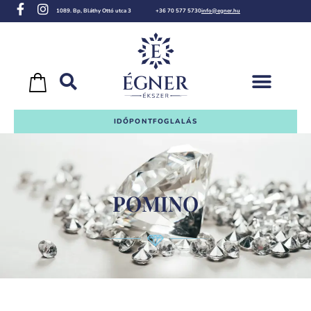
1089. Bp, Bláthy Ottó utca 3
+36 70 577 5730
info@egner.hu
IDŐPONTFOGLALÁS
POMINO