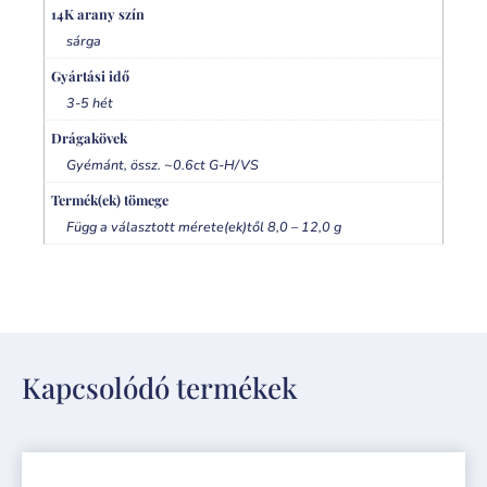
14K arany szín
sárga
Gyártási idő
3-5 hét
Drágakövek
Gyémánt, össz. ~0.6ct G-H/VS
Termék(ek) tömege
Függ a választott mérete(ek)től 8,0 – 12,0 g
Kapcsolódó termékek