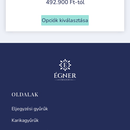
492.900
Ft
-tól
Opciók kiválasztása
OLDALAK
Eljegyzési gyűrűk
Karikagyűrűk