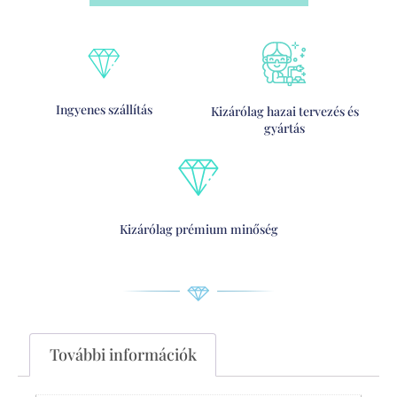
Ingyenes szállítás
Kizárólag hazai tervezés és
gyártás
Kizárólag prémium minőség
További információk