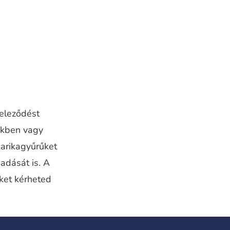
teleződést
nkben vagy
karikagyűrűket
adását is. A
iket kérheted