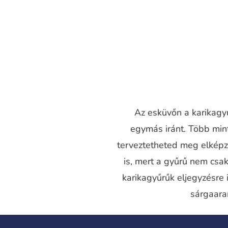
Az esküvőn a karikagyű
egymás iránt. Több mi
terveztetheted meg elképz
is, mert a gyűrű nem csak
karikagyűrűk eljegyzésre 
sárgaara