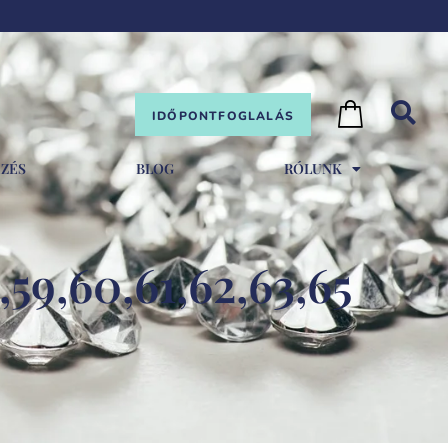
IDŐPONTFOGLALÁS
EZÉS
BLOG
RÓLUNK
8,59,60,61,62,63,65