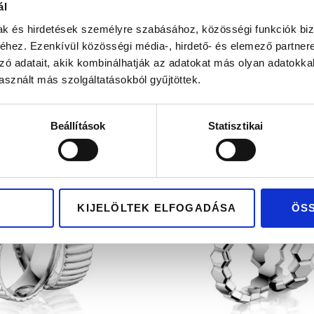
ál
mak és hirdetések személyre szabásához, közösségi funkciók biz
hez. Ezenkívül közösségi média-, hirdető- és elemező partner
ALERMA II
BALERMA III
zó adatait, akik kombinálhatják az adatokat más olyan adatokka
sznált más szolgáltatásokból gyűjtöttek.
1.365.900
Ft
1.337.800
Ft
rany karikagyűrű pár
14 K sárga arany karik
Beállítások
Statisztikai
yémántokkal
pár fekete és...
KIJELÖLTEK ELFOGADÁSA
ÖS