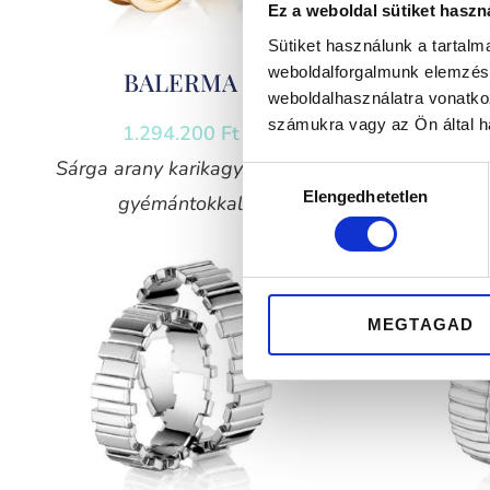
Ez a weboldal sütiket haszn
Sütiket használunk a tartal
weboldalforgalmunk elemzésé
BALERMA
B
weboldalhasználatra vonatko
számukra vagy az Ön által ha
1.294.200
Ft
Sárga arany karikagyűrű pár
Sárga a
Hozzájárulás
Elengedhetetlen
gyémántokkal
g
kiválasztása
MEGTAGAD