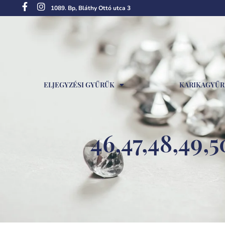
1089. Bp, Bláthy Ottó utca 3
ELJEGYZÉSI GYŰRŰK
KARIKAGYŰ
46,47,48,49,50