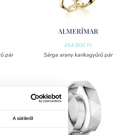
ALMERÍMAR
454.800
Ft
rű pár
Sárga arany karikagyűrű pár
A sütikről