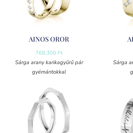
AINOS OROR
A
768.300
Ft
Sárga arany karikagyűrű pár
Sárga a
gyémántokkal
g