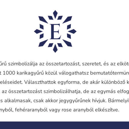
rű szimbolizálja az összetartozást, szeretet, és az elkö
nt 1000 karikagyűrű közül válogathatsz bemutatótermü
eléseidet. Választhattok egyforma, de akár különböző 
 az összetartozást szimbolizálhatja, de az egymás elfog
is alkalmasak, csak akkor jegygyűrűnek hívjuk. Bármely
nyból, fehéraranyból vagy rose aranyból elkészítve.