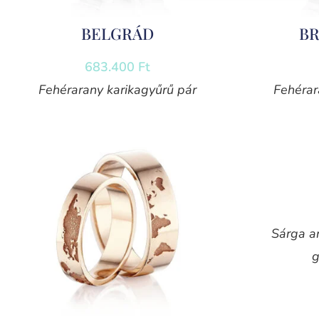
BELGRÁD
B
683.400
Ft
Fehérarany karikagyűrű pár
Fehérar
Sárga a
g