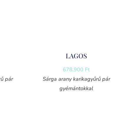
LAGOS
678.900
Ft
rű pár
Sárga arany karikagyűrű pár
gyémántokkal