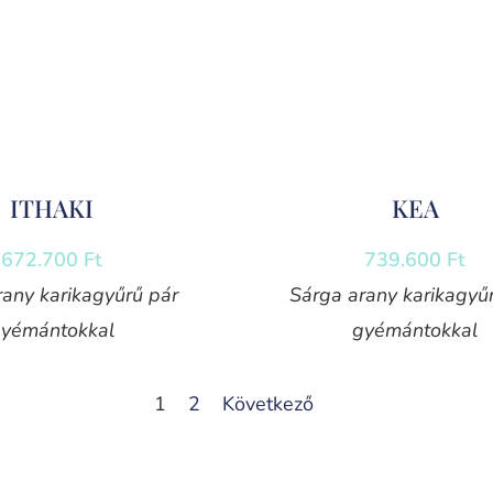
ITHAKI
KEA
672.700
Ft
739.600
Ft
rany karikagyűrű pár
Sárga arany karikagyű
yémántokkal
gyémántokkal
1
2
Következő