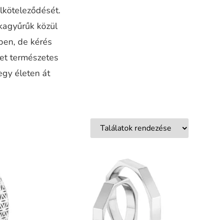
elköteleződését.
kagyűrűk közül
ben, de kérés
ket természetes
egy életen át