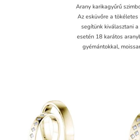
Arany karikagyűrű szimbol
Az esküvőre a tökéletes
segítünk kiválasztani 
esetén 18 karátos aranyb
gyémántokkal, moissani