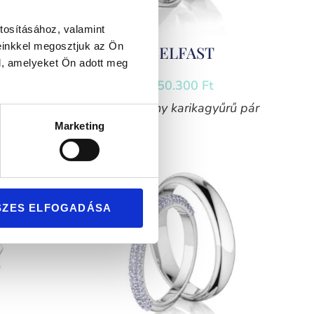
tosításához, valamint
einkkel megosztjuk az Ön
BELFAST
l, amelyeket Ön adott meg
550.300
Ft
agyűrű
Fehérarany karikagyűrű pár
Marketing
SZES ELFOGADÁSA