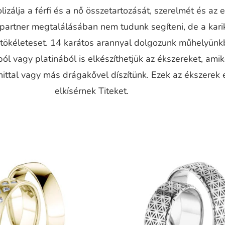
izálja a férfi és a nő összetartozását, szerelmét és az 
 partner megtalálásában nem tudunk segíteni, de a kari
a tökéleteset. 14 karátos arannyal dolgozunk műhelyünk
ól vagy platinából is elkészíthetjük az ékszereket, ami
ttal vagy más drágakővel díszítünk. Ezek az ékszerek 
elkísérnek Titeket.