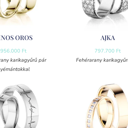
INOS OROS
AJKA
956.000
Ft
797.700
Ft
rany karikagyűrű pár
Fehérarany karikagyűr
yémántokkal