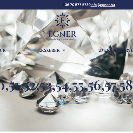
+36 70 577 5730
info@egner.hu
RŰK
ÉKSZEREK
3D ÉKSZERTERV
,51,52,53,54,55,56,57,5