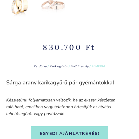
830.700
Ft
Kezdőlap
/
Karikagyűrűk
/
Half Eternity
/ ALMERÍA
Sárga arany karikagyűrű pár gyémántokkal
Készletünk folyamatosan változik, ha az ékszer készleten
található, emailben vagy telefonon értesítjük az átvétel
lehetőségéről vagy postázzuk!
EGYEDI AJÁNLATKÉRÉS!