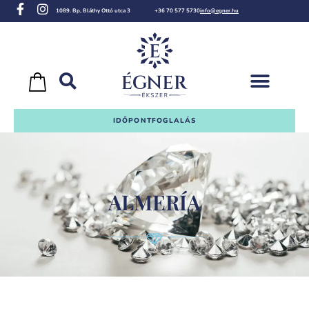
1089. Bp, Bláthy Ottó utca 3
+36 70 577 5730
info@egner.hu
IDŐPONTFOGLALÁS
ALMERÍA