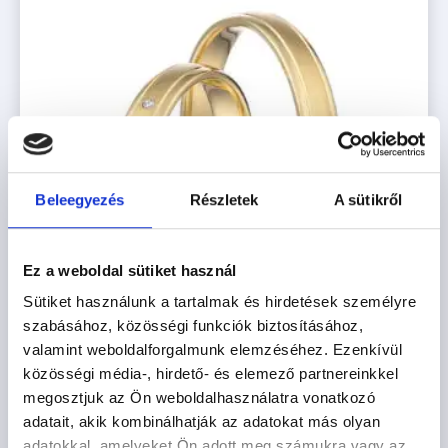
Beleegyezés
Részletek
A sütikről
Ez a weboldal sütiket használ
Sütiket használunk a tartalmak és hirdetések személyre
szabásához, közösségi funkciók biztosításához,
valamint weboldalforgalmunk elemzéséhez. Ezenkívül
közösségi média-, hirdető- és elemező partnereinkkel
POZSONY
megosztjuk az Ön weboldalhasználatra vonatkozó
adatait, akik kombinálhatják az adatokat más olyan
427.900
Ft
-tól
adatokkal, amelyeket Ön adott meg számukra vagy az