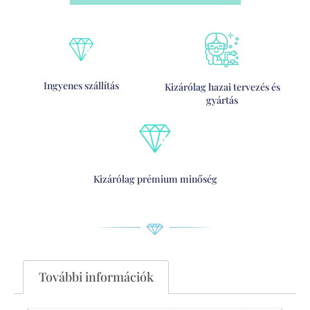
Ingyenes szállítás
Kizárólag hazai tervezés és
gyártás
Kizárólag prémium minőség
További információk