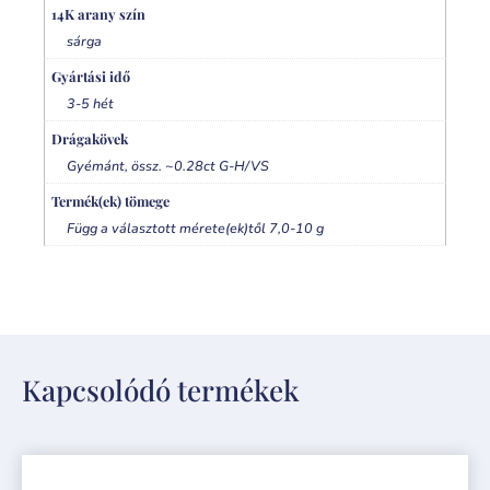
14K arany szín
sárga
Gyártási idő
3-5 hét
Drágakövek
Gyémánt, össz. ~0.28ct G-H/VS
Termék(ek) tömege
Függ a választott mérete(ek)től 7,0-10 g
Kapcsolódó termékek