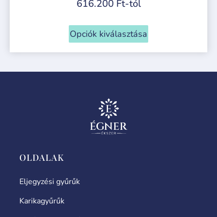
616.200
Ft
-tól
Opciók kiválasztása
OLDALAK
Eljegyzési gyűrűk
Karikagyűrűk