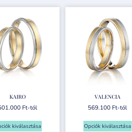
KAIRO
VALENCIA
501.000
Ft
-tól
569.100
Ft
-tól
ciók kiválasztása
Opciók kiválasztása