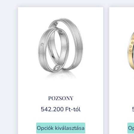
POZSONY
542.200
Ft
-tól
Opciók kiválasztása
Op