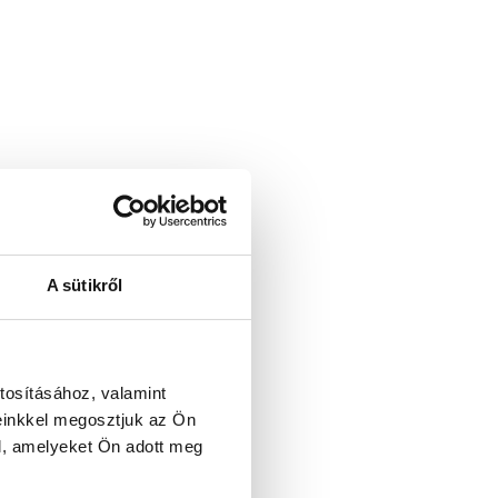
A sütikről
mium minőség
tosításához, valamint
einkkel megosztjuk az Ön
l, amelyeket Ön adott meg