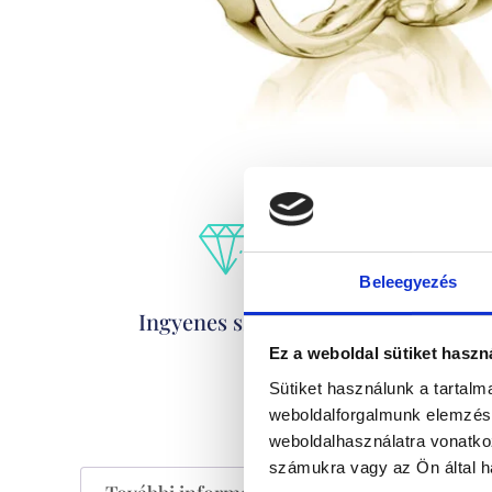
Beleegyezés
Kizáró
Ingyenes szállítás
Ez a weboldal sütiket haszn
Sütiket használunk a tartal
weboldalforgalmunk elemzésé
weboldalhasználatra vonatko
számukra vagy az Ön által ha