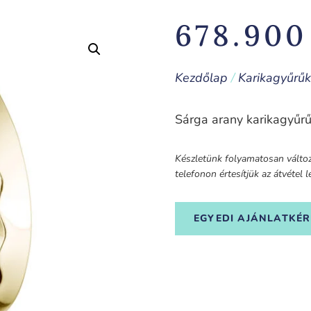
678.90
Kezdőlap
/
Karikagyűrűk
Sárga arany karikagyűr
Készletünk folyamatosan változi
telefonon értesítjük az átvétel
EGYEDI AJÁNLATKÉR