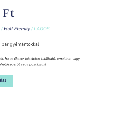
0
Ft
/
Half Eternity
/ LAGOS
ű pár gyémántokkal
k, ha az ékszer készleten található, emailben vagy
 lehetőségéről vagy postázzuk!
ÉS!