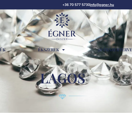
+36 70 577 5730
info@egner.hu
RŰK
ÉKSZEREK
3D ÉKSZERTERV
LAGOS