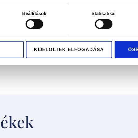
Beállítások
Statisztikai
-H/VS
KIJELÖLTEK ELFOGADÁSA
ÖS
k)től, 6,0-8,5 g
mékek