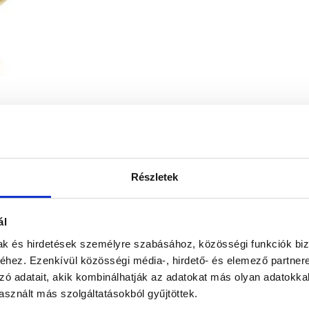
Részletek
lag hazai tervezés és gyártás
Kizárólag pré
ál
mak és hirdetések személyre szabásához, közösségi funkciók biz
hez. Ezenkívül közösségi média-, hirdető- és elemező partner
zó adatait, akik kombinálhatják az adatokat más olyan adatokka
sznált más szolgáltatásokból gyűjtöttek.