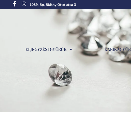
1089. Bp, Bláthy Ottó utca 3
ELJEGYZÉSI GYŰRŰK
KARIKAGYŰ