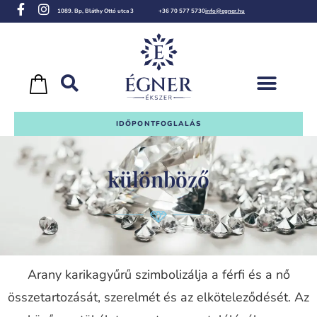
1089. Bp, Bláthy Ottó utca 3
+36 70 577 5730
info@egner.hu
IDŐPONTFOGLALÁS
különböző
Arany karikagyűrű szimbolizálja a férfi és a nő
összetartozását, szerelmét és az elköteleződését. Az