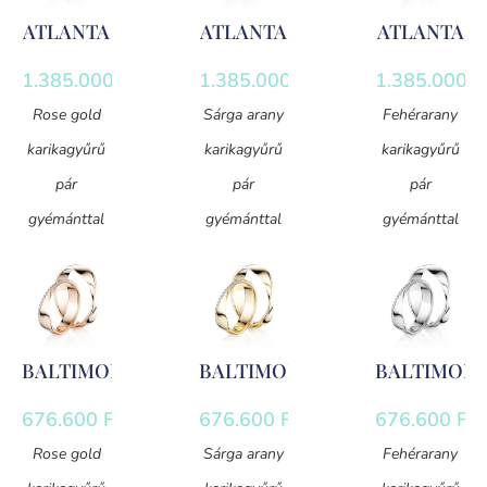
ATLANTA
ATLANTA
ATLANTA
1.385.000
Ft
1.385.000
Ft
1.385.000
F
Rose gold
Sárga arany
Fehérarany
karikagyűrű
karikagyűrű
karikagyűrű
pár
pár
pár
gyémánttal
gyémánttal
gyémánttal
BALTIMORE
BALTIMORE
BALTIMOR
676.600
Ft
676.600
Ft
676.600
Ft
Rose gold
Sárga arany
Fehérarany