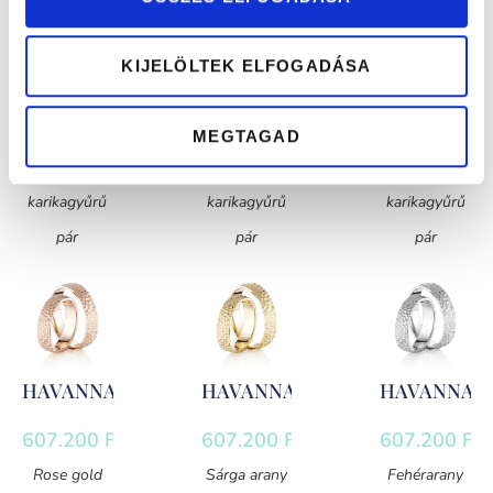
KIJELÖLTEK ELFOGADÁSA
GENOVA
GENOVA
GENOVA
531.000
Ft
531.000
Ft
531.000
Ft
MEGTAGAD
Rose gold
Sárga arany
Fehérarany
karikagyűrű
karikagyűrű
karikagyűrű
pár
pár
pár
HAVANNA
HAVANNA
HAVANNA
607.200
Ft
607.200
Ft
607.200
Ft
Rose gold
Sárga arany
Fehérarany