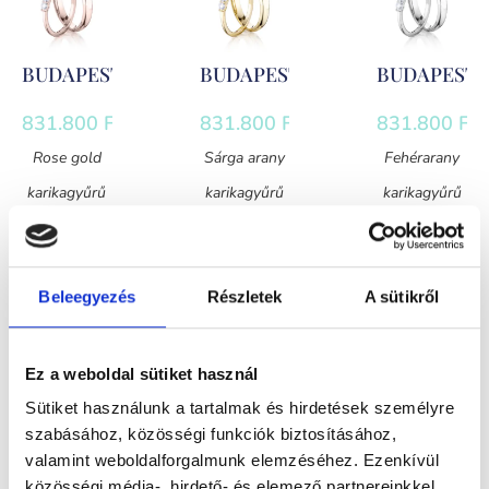
BUDAPEST
BUDAPEST
BUDAPEST
831.800
Ft
831.800
Ft
831.800
Ft
Rose gold
Sárga arany
Fehérarany
karikagyűrű
karikagyűrű
karikagyűrű
pár
pár
pár
gyémántokkal
gyémántokkal
gyémántokkal
Beleegyezés
Részletek
A sütikről
Ez a weboldal sütiket használ
Sütiket használunk a tartalmak és hirdetések személyre
CHICAGO
CHICAGO
CHICAGO
szabásához, közösségi funkciók biztosításához,
939.500
Ft
939.500
Ft
939.500
Ft
valamint weboldalforgalmunk elemzéséhez. Ezenkívül
közösségi média-, hirdető- és elemező partnereinkkel