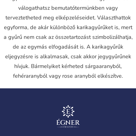
válogathatsz bemutatótermünkben vagy
terveztetheted meg elképzeléseidet. Választhattok
egyforma, de akár különböző karikagyűrűket is, mert
a gyűrű nem csak az összetartozást szimbolizálhatja,
de az egymás elfogadását is. A karikagyűrűk
eljegyzésre is alkalmasak, csak akkor jegygyűrűnek
hívjuk. Bármelyiket kérheted sárgaaranyból,
fehéraranyból vagy rose aranyból elkészítve.