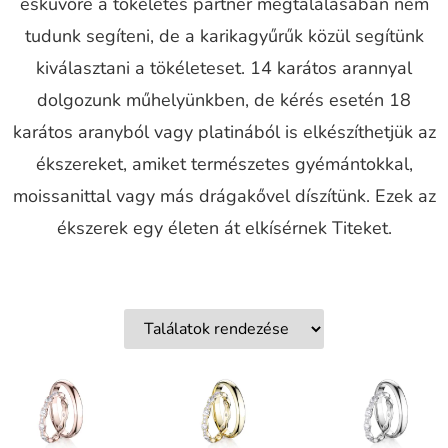
esküvőre a tökéletes partner megtalálásában nem
tudunk segíteni, de a karikagyűrűk közül segítünk
kiválasztani a tökéleteset. 14 karátos arannyal
dolgozunk műhelyünkben, de kérés esetén 18
karátos aranyból vagy platinából is elkészíthetjük az
ékszereket, amiket természetes gyémántokkal,
moissanittal vagy más drágakővel díszítünk. Ezek az
ékszerek egy életen át elkísérnek Titeket.