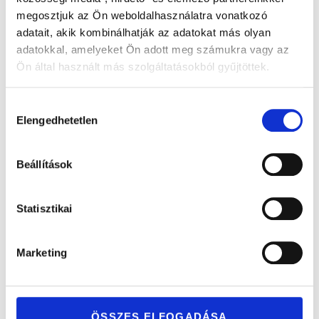
Rose gold
Sárga arany
Fehérarany
megosztjuk az Ön weboldalhasználatra vonatkozó
karikagyűrű
karikagyűrű
karikagyűrű
adatait, akik kombinálhatják az adatokat más olyan
adatokkal, amelyeket Ön adott meg számukra vagy az
pár
pár
pár
Ön által használt más szolgáltatásokból gyűjtöttek.
gyémántokkal
gyémántokkal
gyémántokkal
Hozzájárulás
Elengedhetetlen
kiválasztása
Beállítások
EARTH
EARTH
EARTH
835.800
Ft
835.800
Ft
835.800
Ft
Statisztikai
Sárga arany
Fehérarany
Rose gold
karikagyűrű
karikagyűrű
karikagyűrű
Marketing
pár
pár
pár
ÖSSZES ELFOGADÁSA