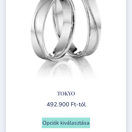
TOKYO
492.900
Ft
-tól
Opciók kiválasztása