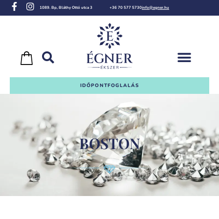
1089. Bp, Bláthy Ottó utca 3
+36 70 577 5730
info@egner.hu
IDŐPONTFOGLALÁS
BOSTON