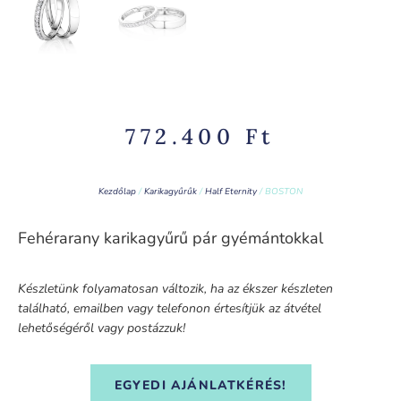
772.400
Ft
Kezdőlap
/
Karikagyűrűk
/
Half Eternity
/ BOSTON
Fehérarany karikagyűrű pár gyémántokkal
Készletünk folyamatosan változik, ha az ékszer készleten
található, emailben vagy telefonon értesítjük az átvétel
lehetőségéről vagy postázzuk!
EGYEDI AJÁNLATKÉRÉS!