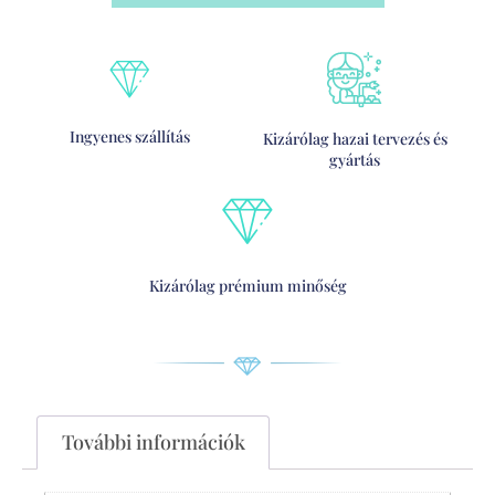
Ingyenes szállítás
Kizárólag hazai tervezés és
gyártás
Kizárólag prémium minőség
További információk