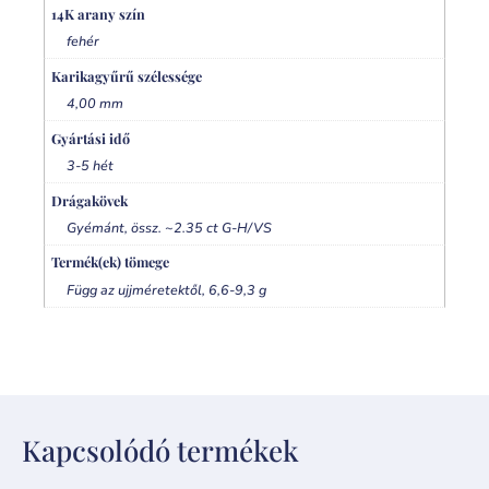
14K arany szín
fehér
Karikagyűrű szélessége
4,00 mm
Gyártási idő
3-5 hét
Drágakövek
Gyémánt, össz. ~2.35 ct G-H/VS
Termék(ek) tömege
Függ az ujjméretektől, 6,6-9,3 g
Kapcsolódó termékek