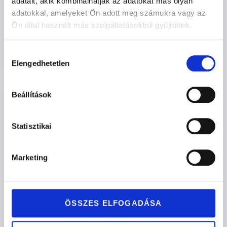
MADRID
adatait, akik kombinálhatják az adatokat más olyan
adatokkal, amelyeket Ön adott meg számukra vagy az
602.700
Ft
-tól
Ön által használt más szolgáltatásokból gyűjtöttek.
Opciók kiválasztása
Hozzájárulás
Elengedhetetlen
kiválasztása
Beállítások
Statisztikai
Marketing
ÖSSZES ELFOGADÁSA