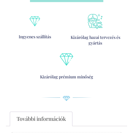
Ingyenes szállítás
Kizárólag hazai tervezés és
gyártás
Kizárólag prémium minőség
További információk