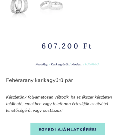
607.200
Ft
Kezdőlap
/
Karikagyűrűk
/
Modern
/ HAVANNA
Fehérarany karikagyűrű pár
Készletünk folyamatosan változik, ha az ékszer készleten
található, emailben vagy telefonon értesítjük az átvétel
lehetőségéről vagy postázzuk!
EGYEDI AJÁNLATKÉRÉS!