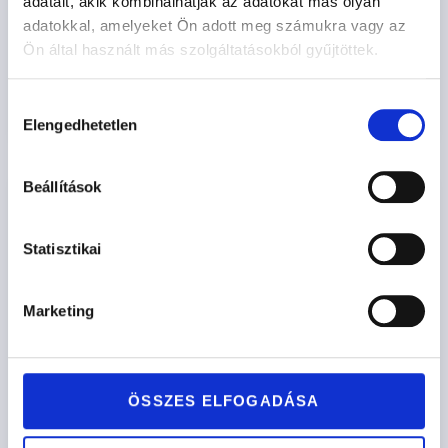
KAIRO
adatait, akik kombinálhatják az adatokat más olyan
adatokkal, amelyeket Ön adott meg számukra vagy az
501.000
Ft
-tól
Ön által használt más szolgáltatásokból gyűjtöttek.
Opciók kiválasztása
Hozzájárulás
Elengedhetetlen
kiválasztása
Beállítások
Statisztikai
Marketing
ÖSSZES ELFOGADÁSA