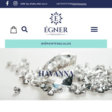
1089. Bp, Bláthy Ottó utca 3
+36 70 577 5730
info@egner.hu
IDŐPONTFOGLALÁS
HAVANNA