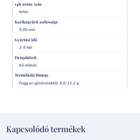
14K arany szín
fehér
Karikagyűrű szélessége
5,00 mm
Gyártási idő
3-5 hét
Drágakövek
Kő nélküli
Termék(ek) tömege
Függ az ujjméretektől, 8,0-11,2 g
Kapcsolódó termékek