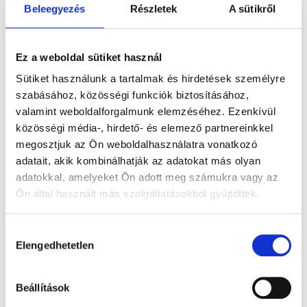
Beleegyezés
Részletek
A sütikről
Ez a weboldal sütiket használ
DAMIRA
DAMIRA
DOLLI
Sütiket használunk a tartalmak és hirdetések személyre
1.955.400
Ft
-
1.260.900
Ft
-
1.341.300
F
szabásához, közösségi funkciók biztosításához,
valamint weboldalforgalmunk elemzéséhez. Ezenkívül
tól
tól
tól
közösségi média-, hirdető- és elemező partnereinkkel
Gyémánt
Labor
Gyémánt
megosztjuk az Ön weboldalhasználatra vonatkozó
eljegyzési
gyémánt
eljegyzésigyűrű
adatait, akik kombinálhatják az adatokat más olyan
adatokkal, amelyeket Ön adott meg számukra vagy az
gyűrű 1,28ct
eljegyzési
0,5ct kővel
Ön által használt más szolgáltatásokból gyűjtöttek.
kővel
gyűrű össz.
1,3 ct kővel
Hozzájárulás
Elengedhetetlen
kiválasztása
Beállítások