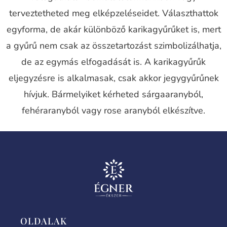
terveztetheted meg elképzeléseidet. Választhattok
egyforma, de akár különböző karikagyűrűket is, mert
a gyűrű nem csak az összetartozást szimbolizálhatja,
de az egymás elfogadását is. A karikagyűrűk
eljegyzésre is alkalmasak, csak akkor jegygyűrűnek
hívjuk. Bármelyiket kérheted sárgaaranyból,
fehéraranyból vagy rose aranyból elkészítve.
OLDALAK