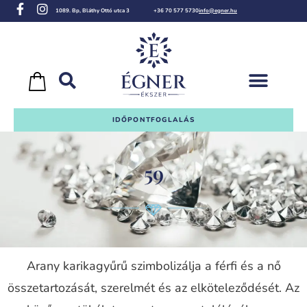
1089. Bp, Bláthy Ottó utca 3
+36 70 577 5730
info@egner.hu
IDŐPONTFOGLALÁS
59
Arany karikagyűrű szimbolizálja a férfi és a nő
összetartozását, szerelmét és az elköteleződését. Az