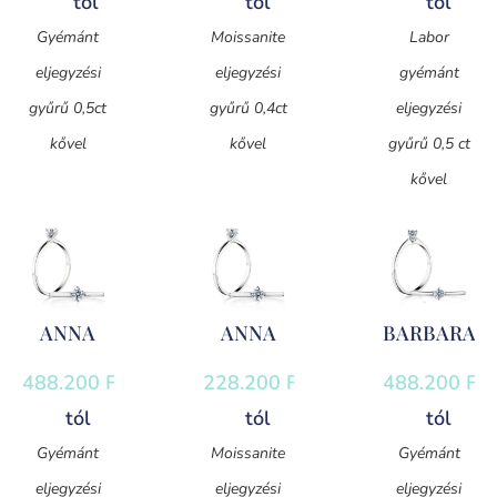
tól
tól
tól
Gyémánt
Moissanite
Labor
eljegyzési
eljegyzési
gyémánt
gyűrű 0,5ct
gyűrű 0,4ct
eljegyzési
kővel
kővel
gyűrű 0,5 ct
kővel
ANNA
ANNA
BARBARA
488.200
Ft
-
228.200
Ft
-
488.200
Ft
-
tól
tól
tól
Gyémánt
Moissanite
Gyémánt
eljegyzési
eljegyzési
eljegyzési