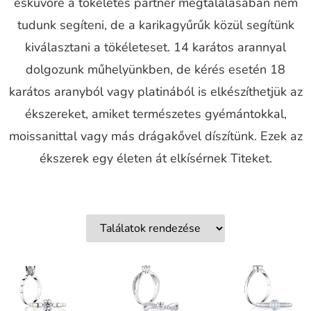
esküvőre a tökéletes partner megtalálásában nem
tudunk segíteni, de a karikagyűrűk közül segítünk
kiválasztani a tökéleteset. 14 karátos arannyal
dolgozunk műhelyünkben, de kérés esetén 18
karátos aranyból vagy platinából is elkészíthetjük az
ékszereket, amiket természetes gyémántokkal,
moissanittal vagy más drágakővel díszítünk. Ezek az
ékszerek egy életen át elkísérnek Titeket.