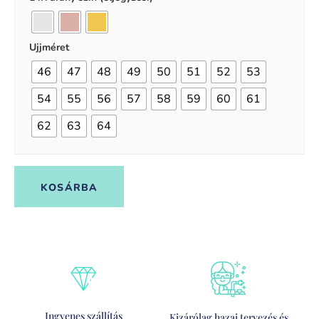
Ujjméret
46
47
48
49
50
51
52
53
54
55
56
57
58
59
60
61
62
63
64
KOSÁRBA
Ingyenes szállítás
Kizárólag hazai tervezés és