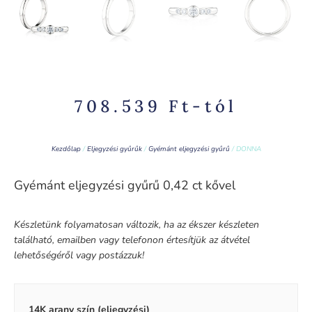
708.539
Ft
-tól
Kezdőlap
/
Eljegyzési gyűrűk
/
Gyémánt eljegyzési gyűrű
/ DONNA
Gyémánt eljegyzési gyűrű 0,42 ct kővel
Készletünk folyamatosan változik, ha az ékszer készleten
található, emailben vagy telefonon értesítjük az átvétel
lehetőségéről vagy postázzuk!
14K arany szín (eljegyzési)