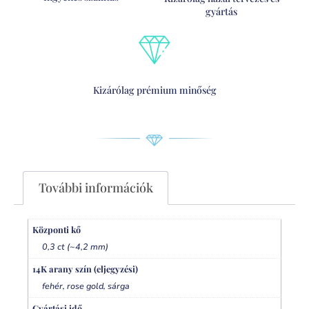
gyártás
Kizárólag prémium minőség
További információk
Központi kő
0,3 ct (~4,2 mm)
14K arany szín (eljegyzési)
,
,
fehér
rose gold
sárga
Gyártási idő