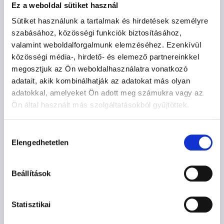
Ez a weboldal sütiket használ
Sütiket használunk a tartalmak és hirdetések személyre
szabásához, közösségi funkciók biztosításához,
valamint weboldalforgalmunk elemzéséhez. Ezenkívül
közösségi média-, hirdető- és elemező partnereinkkel
megosztjuk az Ön weboldalhasználatra vonatkozó
adatait, akik kombinálhatják az adatokat más olyan
adatokkal, amelyeket Ön adott meg számukra vagy az
Ön által használt más szolgáltatásokból gyűjtöttek.
Hozzájárulás
Elengedhetetlen
kiválasztása
POZSONY
Beállítások
531.000
Ft
-tól
Statisztikai
Opciók kiválasztása