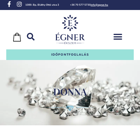
1089. Bp, Bláthy Ottó utca 3
+36 70 577 5730
info@egner.hu
IDŐPONTFOGLALÁS
DONNA