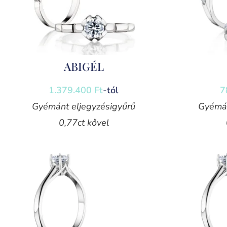
ABIGÉL
1.379.400
Ft
-tól
7
Gyémánt eljegyzésigyűrű
Gyémán
0,77ct kővel