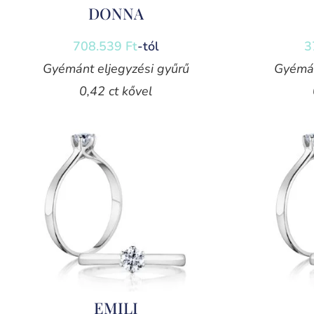
DONNA
708.539
Ft
-tól
3
Gyémánt eljegyzési gyűrű
Gyémán
0,42 ct kővel
EMILI