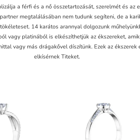
izálja a férfi és a nő összetartozását, szerelmét és az 
 partner megtalálásában nem tudunk segíteni, de a kari
a tökéleteset. 14 karátos arannyal dolgozunk műhelyünk
ól vagy platinából is elkészíthetjük az ékszereket, ami
ttal vagy más drágakővel díszítünk. Ezek az ékszerek 
elkísérnek Titeket.