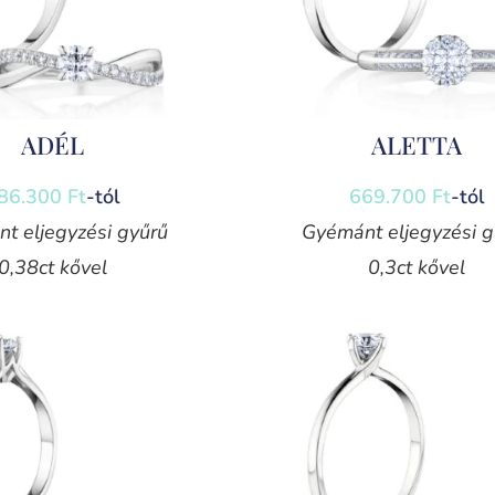
ADÉL
ALETTA
86.300
Ft
-tól
669.700
Ft
-tól
t eljegyzési gyűrű
Gyémánt eljegyzési g
0,38ct kővel
0,3ct kővel