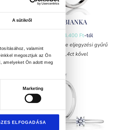
BIANKA
A sütikről
304.400
Ft
-tól
yűrű
Moissanite eljegyzési gyűrű
tosításához, valamint
0,4ct kővel
einkkel megosztjuk az Ön
l, amelyeket Ön adott meg
Marketing
SZES ELFOGADÁSA