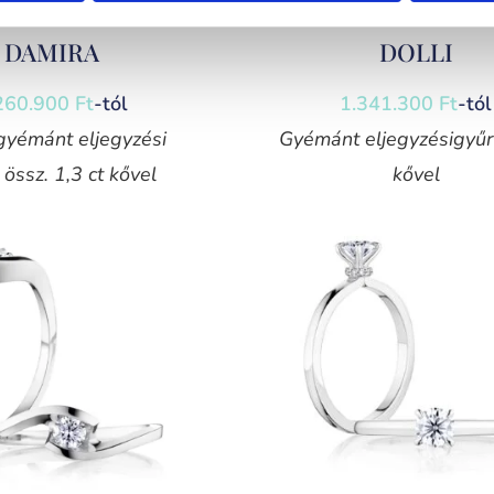
DAMIRA
DOLLI
260.900
Ft
-tól
1.341.300
Ft
-tól
gyémánt eljegyzési
Gyémánt eljegyzésigyűr
össz. 1,3 ct kővel
kővel