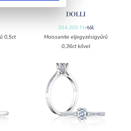
DOLLI
364.300
Ft
-tól
ű 0,5ct
Moissanite eljegyzésigyűrű
0,36ct kővel