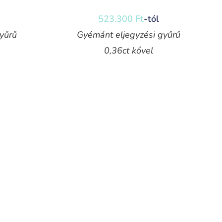
523.300
Ft
-tól
yűrű
Gyémánt eljegyzési gyűrű
0,36ct kővel