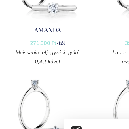
AMANDA
271.300
Ft
-tól
3
Moissanite eljegyzési gyűrű
Labor 
0,4ct kővel
gyű