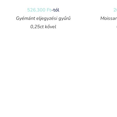
526.300
Ft
-tól
2
Gyémánt eljegyzési gyűrű
Moissan
0,25ct kővel