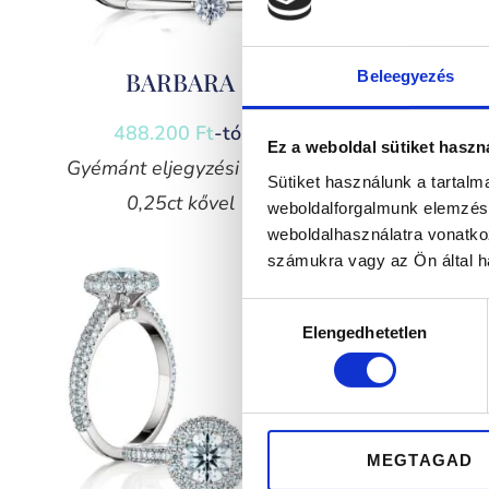
BARBARA
Beleegyezés
488.200
Ft
-tól
2
Ez a weboldal sütiket haszn
Gyémánt eljegyzési gyűrű
Moissan
Sütiket használunk a tartal
0,25ct kővel
weboldalforgalmunk elemzésé
weboldalhasználatra vonatko
számukra vagy az Ön által ha
Hozzájárulás
Elengedhetetlen
kiválasztása
MEGTAGAD