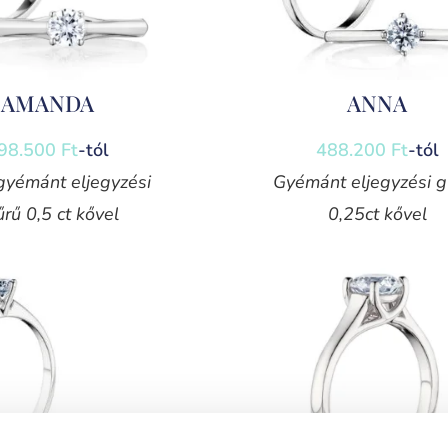
AMANDA
ANNA
98.500
Ft
-tól
488.200
Ft
-tól
gyémánt eljegyzési
Gyémánt eljegyzési g
rű 0,5 ct kővel
0,25ct kővel