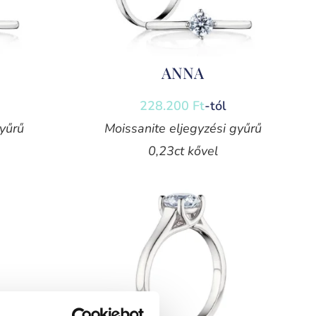
ANNA
228.200
Ft
-tól
yűrű
Moissanite eljegyzési gyűrű
0,23ct kővel