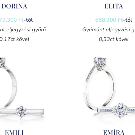
DORINA
ELITA
79.300
Ft
-tól
668.300
Ft
-tól
t eljegyzési gyűrű
Gyémánt eljegyzési g
0,17ct kővel
0,33ct kővel
EMILI
EMÍRA