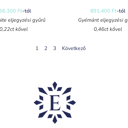
66.300
Ft
-tól
891.400
Ft
-tól
ite eljegyzési gyűrű
Gyémánt eljegyzési g
0,22ct kővel
0,46ct kővel
1
2
3
Következő