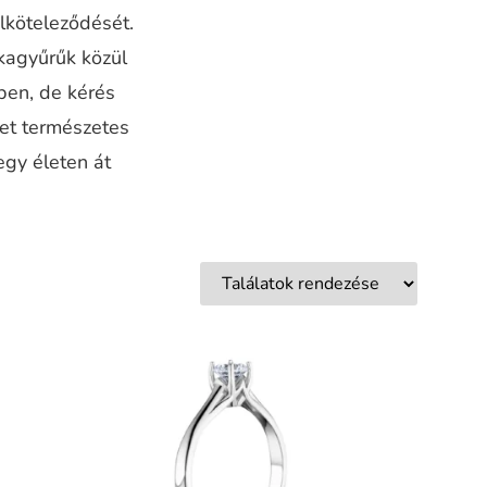
elköteleződését.
kagyűrűk közül
ben, de kérés
ket természetes
egy életen át