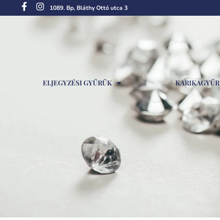
1089. Bp, Bláthy Ottó utca 3
ELJEGYZÉSI GYŰRŰK
KARIKAGYŰ