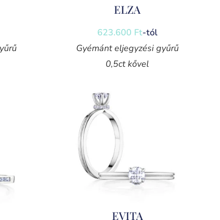
ELZA
623.600
Ft
-tól
yűrű
Gyémánt eljegyzési gyűrű
0,5ct kővel
EVITA