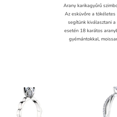
Arany karikagyűrű szimbol
Az esküvőre a tökéletes
segítünk kiválasztani 
esetén 18 karátos aranyb
gyémántokkal, moissani