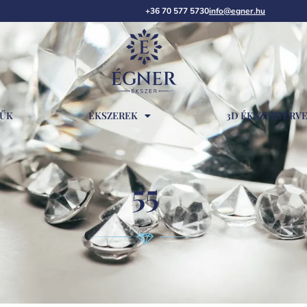
+36 70 577 5730
info@egner.hu
RŰK
ÉKSZEREK
3D ÉKSZERTERV
55