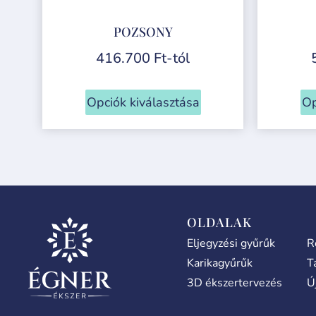
POZSONY
416.700
Ft
-tól
Opciók kiválasztása
Op
OLDALAK
Eljegyzési gyűrűk
R
Karikagyűrűk
T
3D ékszertervezés
Ú