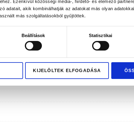
lag hazai tervezés és gyártás
Kizárólag pré
hez. Ezenkívül közösségi média-, hirdető- és elemező partner
zó adatait, akik kombinálhatják az adatokat más olyan adatokka
sznált más szolgáltatásokból gyűjtöttek.
Beállítások
Statisztikai
KIJELÖLTEK ELFOGADÁSA
ÖS