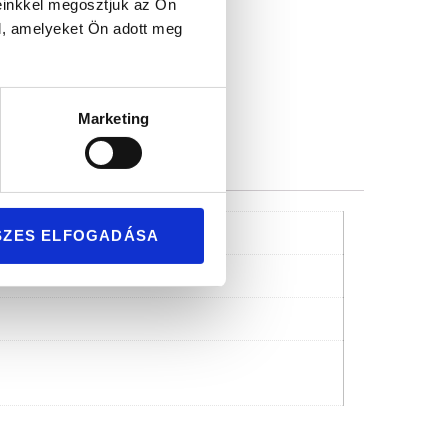
mium minőség
einkkel megosztjuk az Ön
l, amelyeket Ön adott meg
Marketing
SZES ELFOGADÁSA