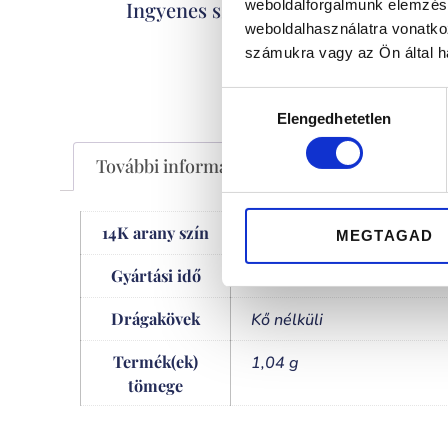
Kizáró
Ingyenes szállítás
weboldalforgalmunk elemzésé
weboldalhasználatra vonatko
számukra vagy az Ön által ha
Hozzájárulás
Elengedhetetlen
kiválasztása
További információk
14K arany szín
rose gold
MEGTAGAD
Gyártási idő
készleten
Drágakövek
Kő nélküli
Termék(ek)
1,04 g
tömege