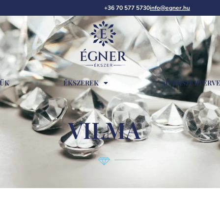
+36 70 577 5730
info@egner.hu
RŰK
ÉKSZEREK
3D ÉKSZERTERV
VILMA