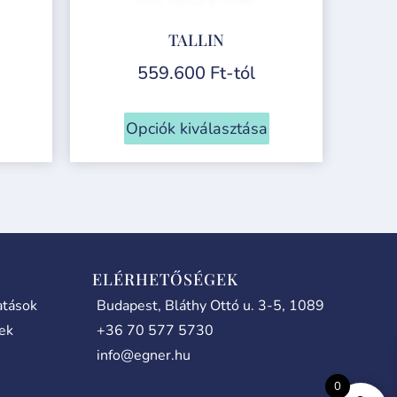
TALLIN
559.600
Ft
-tól
Opciók kiválasztása
ELÉRHETŐSÉGEK
atások
Budapest, Bláthy Ottó u. 3-5, 1089
lek
+36 70 577 5730
info@egner.hu
0