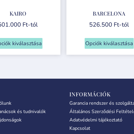
KAIRO
BARCELONA
501.000
Ft
-tól
526.500
Ft
-tól
ciók kiválasztása
Opciók kiválasztása
INFORMÁCIÓK
ólunk
Garancia rendszer és szolgált
anácsok és tudnivalók
Általános Szerződési Feltéte
jdonságok
Adatvédelmi tájékoztató
Kapcsolat