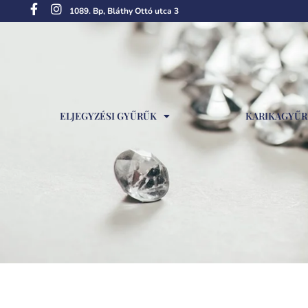
1089. Bp, Bláthy Ottó utca 3
ELJEGYZÉSI GYŰRŰK
KARIKAGYŰ