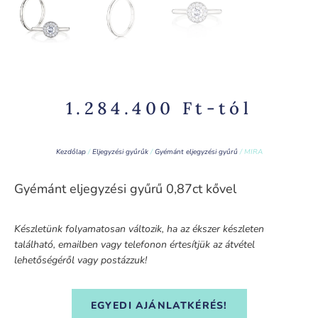
1.284.400
Ft
-tól
Kezdőlap
/
Eljegyzési gyűrűk
/
Gyémánt eljegyzési gyűrű
/ MIRA
Gyémánt eljegyzési gyűrű 0,87ct kővel
Készletünk folyamatosan változik, ha az ékszer készleten
található, emailben vagy telefonon értesítjük az átvétel
lehetőségéről vagy postázzuk!
EGYEDI AJÁNLATKÉRÉS!