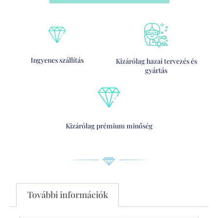
Ingyenes szállítás
Kizárólag hazai tervezés és
gyártás
Kizárólag prémium minőség
További információk