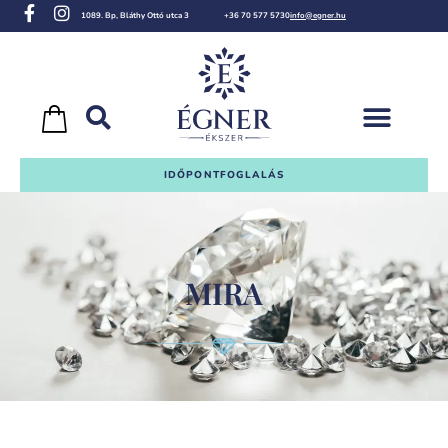
1089. Bp, Bláthy Ottó utca 3
+36 70 577 5730
info@egner.hu
IDŐPONTFOGLALÁS
MIRA