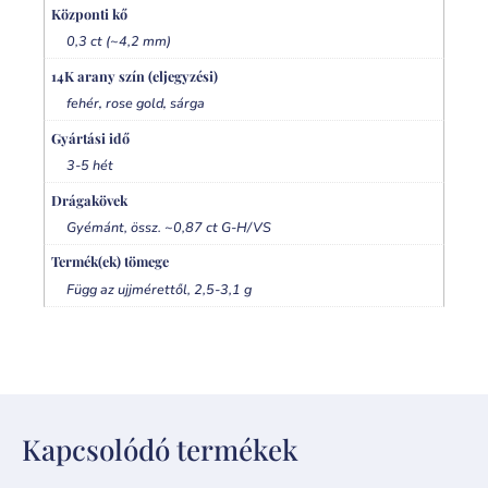
Központi kő
0,3 ct (~4,2 mm)
14K arany szín (eljegyzési)
,
,
fehér
rose gold
sárga
Gyártási idő
3-5 hét
Drágakövek
Gyémánt, össz. ~0,87 ct G-H/VS
Termék(ek) tömege
Függ az ujjmérettől, 2,5-3,1 g
Kapcsolódó termékek