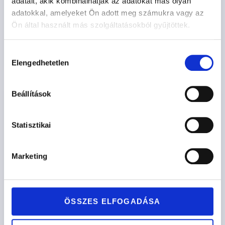
MALLORCA
adatait, akik kombinálhatják az adatokat más olyan
adatokkal, amelyeket Ön adott meg számukra vagy az
967.200
Ft
Ön által használt más szolgáltatásokból gyűjtöttek.
Opciók kiválasztása
Hozzájárulás
Elengedhetetlen
kiválasztása
Beállítások
Statisztikai
Marketing
ÖSSZES ELFOGADÁSA