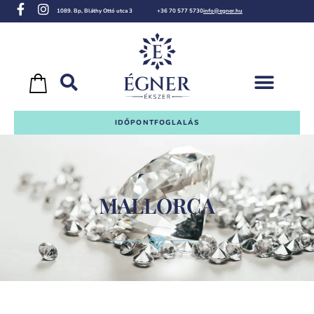
1089. Bp, Bláthy Ottó utca 3
+36 70 577 5730
info@egner.hu
IDŐPONTFOGLALÁS
MALLORCA