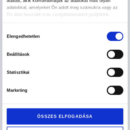
KAIRO
adatait, akik kombinálhatják az adatokat más olyan
adatokkal, amelyeket Ön adott meg számukra vagy az
501.000
Ft
-tól
Ön által használt más szolgáltatásokból gyűjtöttek.
Opciók kiválasztása
Hozzájárulás
Elengedhetetlen
kiválasztása
Beállítások
Statisztikai
Marketing
ÖSSZES ELFOGADÁSA