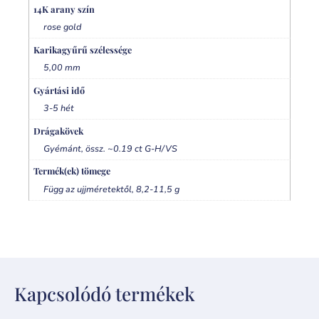
14K arany szín
rose gold
Karikagyűrű szélessége
5,00 mm
Gyártási idő
3-5 hét
Drágakövek
Gyémánt, össz. ~0.19 ct G-H/VS
Termék(ek) tömege
Függ az ujjméretektől, 8,2-11,5 g
Kapcsolódó termékek