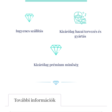
Ingyenes szállítás
Kizárólag hazai tervezés és
gyártás
Kizárólag prémium minőség
További információk