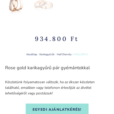
934.800
Ft
Kezdőlap
/
Karikagyűrűk
/
Half Eternity
/ MALLORCA
Rose gold karikagyűrű pár gyémántokkal
Készletünk folyamatosan változik, ha az ékszer készleten
található, emailben vagy telefonon értesítjük az átvétel
lehetőségéről vagy postázzuk!
EGYEDI AJÁNLATKÉRÉS!