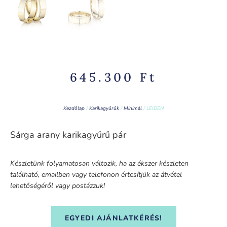
645.300
Ft
Kezdőlap
/
Karikagyűrűk
/
Minimál
/ LEIDEN
Sárga arany karikagyűrű pár
Készletünk folyamatosan változik, ha az ékszer készleten
található, emailben vagy telefonon értesítjük az átvétel
lehetőségéről vagy postázzuk!
EGYEDI AJÁNLATKÉRÉS!