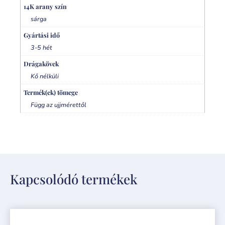
14K arany szín
sárga
Gyártási idő
3-5 hét
Drágakövek
Kő nélküli
Termék(ek) tömege
Függ az ujjmérettől
Kapcsolódó termékek