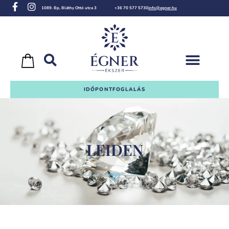
1089. Bp, Bláthy Ottó utca 3
+36 70 577 5730
info@egner.hu
IDŐPONTFOGLALÁS
LEIDEN