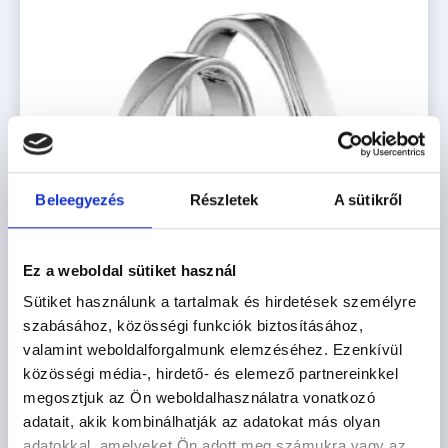
Beleegyezés
Részletek
A sütikről
Ez a weboldal sütiket használ
Sütiket használunk a tartalmak és hirdetések személyre
szabásához, közösségi funkciók biztosításához,
valamint weboldalforgalmunk elemzéséhez. Ezenkívül
közösségi média-, hirdető- és elemező partnereinkkel
TOKYO
megosztjuk az Ön weboldalhasználatra vonatkozó
adatait, akik kombinálhatják az adatokat más olyan
492.900
Ft
-tól
adatokkal, amelyeket Ön adott meg számukra vagy az