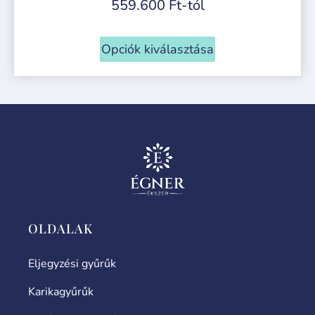
559.600
Ft
-tól
Opciók kiválasztása
OLDALAK
Eljegyzési gyűrűk
Karikagyűrűk