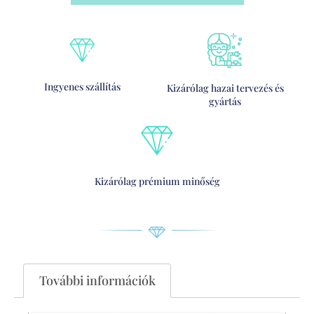
Ingyenes szállítás
Kizárólag hazai tervezés és
gyártás
Kizárólag prémium minőség
További információk