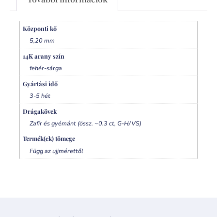
Központi kő
5,20 mm
14K arany szín
fehér-sárga
Gyártási idő
3-5 hét
Drágakövek
Zafír és gyémánt (össz. ~0.3 ct, G-H/VS)
Termék(ek) tömege
Függ az ujjmérettől