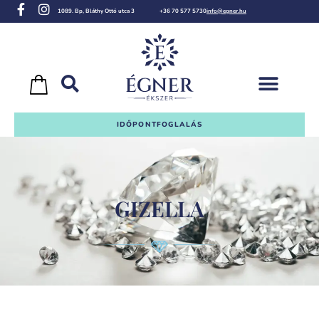
1089. Bp, Bláthy Ottó utca 3
+36 70 577 5730
info@egner.hu
IDŐPONTFOGLALÁS
GIZELLA