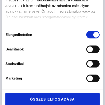
megosztjuk az Ön weboldalhasználatra vonatkozó
adatait, akik kombinálhatják az adatokat más olyan
POZSONY
adatokkal, amelyeket Ön adott meg számukra vagy az
Ön által használt más szolgáltatásokból gyűjtöttek.
416.700
Ft
-tól
Hozzájárulás
Opciók kiválasztása
Elengedhetetlen
kiválasztása
Beállítások
Statisztikai
Marketing
ÖSSZES ELFOGADÁSA