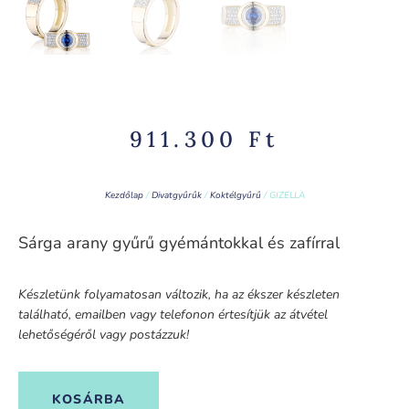
911.300
Ft
Kezdőlap
/
Divatgyűrűk
/
Koktélgyűrű
/ GIZELLA
Sárga arany gyűrű gyémántokkal és zafírral
Készletünk folyamatosan változik, ha az ékszer készleten
található, emailben vagy telefonon értesítjük az átvétel
lehetőségéről vagy postázzuk!
KOSÁRBA