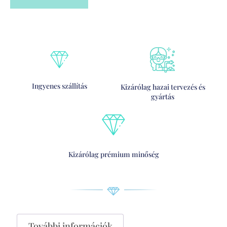
Ingyenes szállítás
Kizárólag hazai tervezés és
gyártás
Kizárólag prémium minőség
További információk