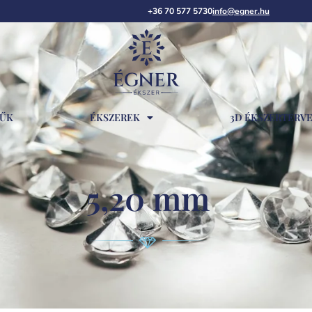
+36 70 577 5730
info@egner.hu
RŰK
ÉKSZEREK
3D ÉKSZERTERV
5,20 mm