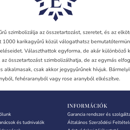
rű szimbolizálja az összetartozást, szeretet, és az elkö
nt 1000 karikagyűrű közül válogathatsz bemutatótermü
eléseidet. Választhattok egyforma, de akár különböző 
 az összetartozást szimbolizálhatja, de az egymás elfog
is alkalmasak, csak akkor jegygyűrűnek hívjuk. Bármely
nyból, fehéraranyból vagy rose aranyból elkészítve.
INFORMÁCIÓK
ólunk
Garancia rendszer és szolgált
anácsok és tudnivalók
Általános Szerződési Feltéte