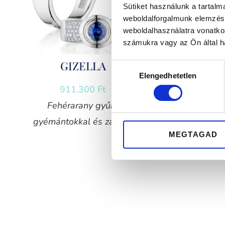
Sütiket használunk a tartal
weboldalforgalmunk elemzésé
weboldalhasználatra vonatko
számukra vagy az Ön által ha
GIZELLA
Hozzájárulás
Elengedhetetlen
kiválasztása
911.300
Ft
Fehérarany gyűrű
Sár
gyémántokkal és zafírral
gyémán
MEGTAGAD