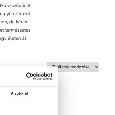
elköteleződését.
kagyűrűk közül
ben, de kérés
ket természetes
egy életen át
A sütikről