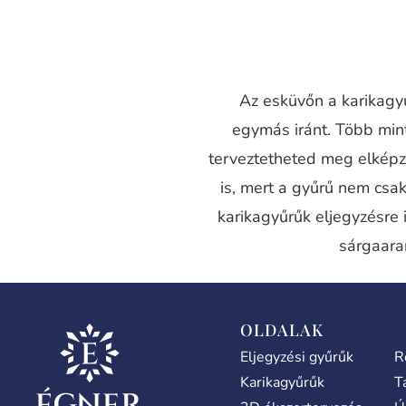
Az esküvőn a karikagyű
egymás iránt. Több mi
terveztetheted meg elképz
is, mert a gyűrű nem csak
karikagyűrűk eljegyzésre 
sárgaara
OLDALAK
Eljegyzési gyűrűk
R
Karikagyűrűk
T