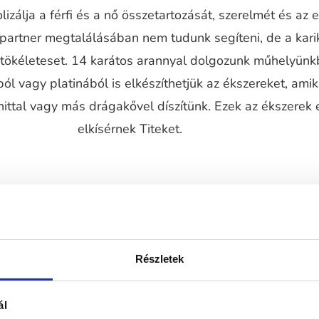
izálja a férfi és a nő összetartozását, szerelmét és az 
 partner megtalálásában nem tudunk segíteni, de a kari
a tökéleteset. 14 karátos arannyal dolgozunk műhelyünk
ól vagy platinából is elkészíthetjük az ékszereket, ami
ttal vagy más drágakővel díszítünk. Ezek az ékszerek 
elkísérnek Titeket.
Részletek
ál