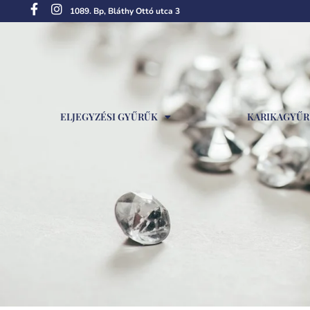
1089. Bp, Bláthy Ottó utca 3
ELJEGYZÉSI GYŰRŰK
KARIKAGYŰ