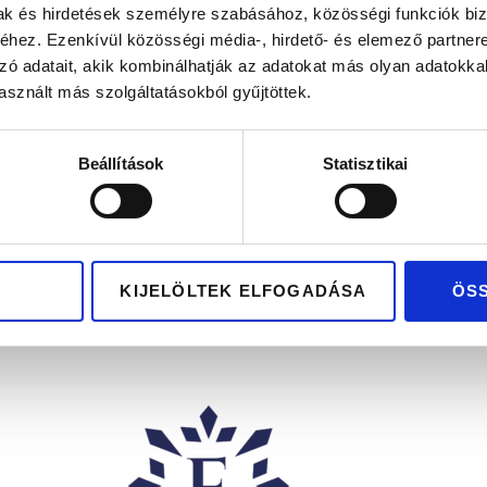
mak és hirdetések személyre szabásához, közösségi funkciók biz
hez. Ezenkívül közösségi média-, hirdető- és elemező partner
zó adatait, akik kombinálhatják az adatokat más olyan adatokka
sznált más szolgáltatásokból gyűjtöttek.
GIZELLA
GIZELLA
Beállítások
Statisztikai
911.300
Ft
911.300
Ft
ga arany gyűrű
Rose gold gyűrű
tokkal és zafírral
gyémántokkal és zafí
KIJELÖLTEK ELFOGADÁSA
ÖS