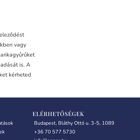
teleződést
nkben vagy
karikagyűrűket
adását is. A
iket kérheted
ELÉRHETŐSÉGEK
atások
Budapest, Bláthy Ottó u. 3-5, 1089
lek
+36 70 577 5730