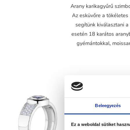
Arany karikagyűrű szimbol
Az esküvőre a tökéletes
segítünk kiválasztani 
esetén 18 karátos aranyb
gyémántokkal, moissani
Beleegyezés
Ez a weboldal sütiket haszn