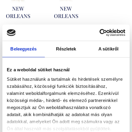
NEW
NEW
ORLEANS
ORLEANS
721.500
Ft
-
751.500
Ft
-
tól
tól
Kő nélküli
Gyémántokkal
Beleegyezés
Részletek
A sütikről
sárga és
foglalt sárga
fehérarany
és
Ez a weboldal sütiket használ
karikagyűrű
fehérarany
Sütiket használunk a tartalmak és hirdetések személyre
pár
karikagyűrű
szabásához, közösségi funkciók biztosításához,
valamint weboldalforgalmunk elemzéséhez. Ezenkívül
pár
közösségi média-, hirdető- és elemező partnereinkkel
megosztjuk az Ön weboldalhasználatra vonatkozó
adatait, akik kombinálhatják az adatokat más olyan
adatokkal, amelyeket Ön adott meg számukra vagy az
Ön által használt más szolgáltatásokból gyűjtöttek.