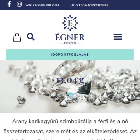
1089. Bp, Bláthy Ottó utca 3
+36 70 577 5730
info@egner.hu
IDŐPONTFOGLALÁS
13,04 g
Arany karikagyűrű szimbolizálja a férfi és a nő
összetartozását, szerelmét és az elköteleződését. Az