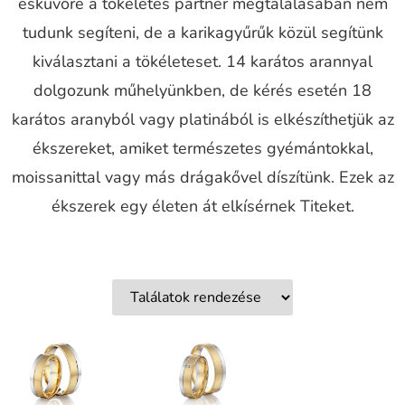
esküvőre a tökéletes partner megtalálásában nem
tudunk segíteni, de a karikagyűrűk közül segítünk
kiválasztani a tökéleteset. 14 karátos arannyal
dolgozunk műhelyünkben, de kérés esetén 18
karátos aranyból vagy platinából is elkészíthetjük az
ékszereket, amiket természetes gyémántokkal,
moissanittal vagy más drágakővel díszítünk. Ezek az
ékszerek egy életen át elkísérnek Titeket.