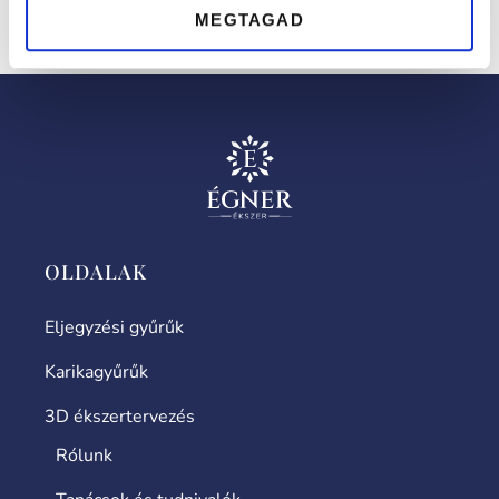
MEGTAGAD
fehéraranyból vagy rose aranyból elkészítve.
OLDALAK
Eljegyzési gyűrűk
Karikagyűrűk
3D ékszertervezés
Rólunk