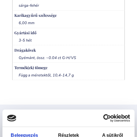
sárga-fehér
Karikagyűrű szélessége
6,00 mm
Gyártási idő
3-5 hét
Drágakövek
Gyémánt, össz. ~0.04 ct G-H/VS
Termék(ek) tömege
Függ a méretektől, 10,4-14,7 g
Kapcsolódó termékek
Beleegyezés
Részletek
A sütikről