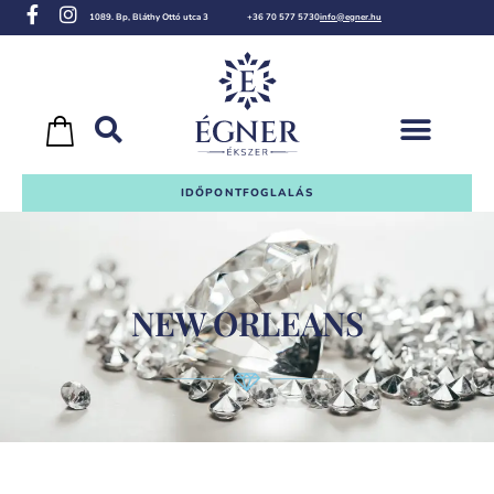
1089. Bp, Bláthy Ottó utca 3
+36 70 577 5730
info@egner.hu
IDŐPONTFOGLALÁS
NEW ORLEANS