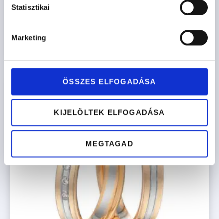
Statisztikai
427.900
Ft
-tól
Marketing
Opciók kiválasztása
ÖSSZES ELFOGADÁSA
KIJELÖLTEK ELFOGADÁSA
MEGTAGAD