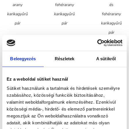
arany
fehérarany
és
karikagyűrű
karikagyűrű
fehérarany
pár
pár
karikagyűrű
pár
Beleegyezés
Részletek
A sütikről
KAIRO
KAIRO
KOLOZSVÁ
Ez a weboldal sütiket használ
492.900
Ft
-
501.000
Ft
-
416.700
Ft
-
Sütiket használunk a tartalmak és hirdetések személyre
tól
tól
tól
szabásához, közösségi funkciók biztosításához,
valamint weboldalforgalmunk elemzéséhez. Ezenkívül
Kő nélküli
Gyémántokkal
Kő nélküli
közösségi média-, hirdető- és elemező partnereinkkel
fehér és
foglalt fehér
sárga arany
megosztjuk az Ön weboldalhasználatra vonatkozó
sárga arany
és sárga
karikagyűrű
adatait, akik kombinálhatják az adatokat más olyan