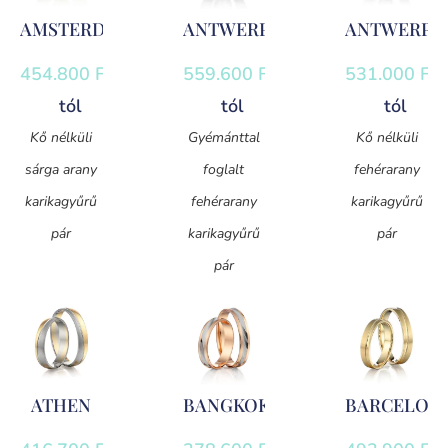
AMSTERDAM
ANTWERPEN
ANTWERPE
454.800
Ft
-
559.600
Ft
-
531.000
Ft
-
tól
tól
tól
Kő nélküli
Gyémánttal
Kő nélküli
sárga arany
foglalt
fehérarany
karikagyűrű
fehérarany
karikagyűrű
pár
karikagyűrű
pár
pár
ATHEN
BANGKOK
BARCELON