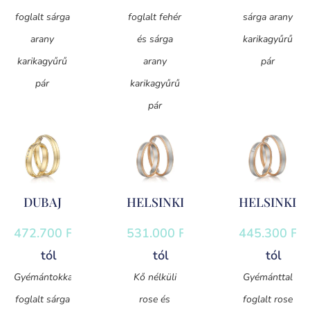
foglalt sárga
foglalt fehér
sárga arany
arany
és sárga
karikagyűrű
karikagyűrű
arany
pár
pár
karikagyűrű
pár
DUBAJ
HELSINKI
HELSINKI
472.700
Ft
-
531.000
Ft
-
445.300
Ft
-
tól
tól
tól
Gyémántokkal
Kő nélküli
Gyémánttal
foglalt sárga
rose és
foglalt rose