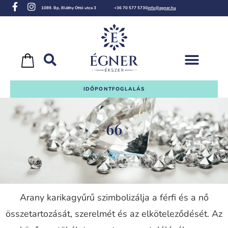
1089. Bp, Bláthy Ottó utca 3
+36 70 577 5730
info@egner.hu
IDŐPONTFOGLALÁS
66
Arany karikagyűrű szimbolizálja a férfi és a nő
összetartozását, szerelmét és az elköteleződését. Az