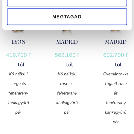
MEGTAGAD
LYON
MADRID
MADRID
416.700
Ft
-
569.100
Ft
-
602.700
Ft
-
tól
tól
tól
Kő nélküli
Kő nélküli
Gyémántokkal
sárga és
rose és
foglalt rose
fehérarany
fehérarany
és
karikagyűrű
karikagyűrű
fehérarany
pár
pár
karikagyűrű
pár