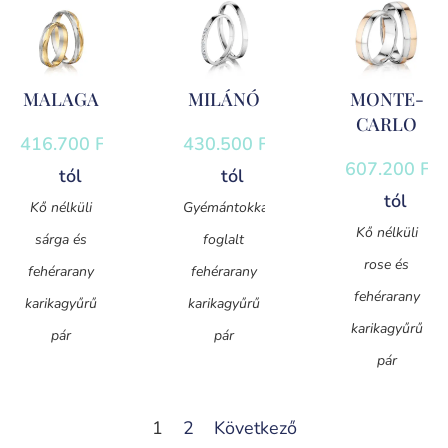
MALAGA
MILÁNÓ
MONTE-
CARLO
416.700
Ft
-
430.500
Ft
-
607.200
Ft
-
tól
tól
tól
Kő nélküli
Gyémántokkal
Kő nélküli
sárga és
foglalt
rose és
fehérarany
fehérarany
fehérarany
karikagyűrű
karikagyűrű
karikagyűrű
pár
pár
pár
1
2
Következő