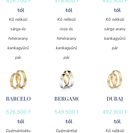
416.700
Ft
-
378.600
Ft
-
492.900
Ft
-
tól
tól
tól
Kő nélküli
Kő nélküli
Kő nélküli
sárga és
rose és
sárga arany
fehérarany
fehérarany
karikagyűrű
karikagyűrű
karikagyűrű
pár
pár
pár
BARCELONA
BERGAMO
DUBAJ
526.500
Ft
-
549.500
Ft
-
492.900
Ft
-
tól
tól
tól
Gyémántokkal
Gyémánttal
Kő nélküli