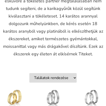
esküvőre a tökéletes partner megtalálásában nem
tudunk segíteni, de a karikagyűrűk közül segítünk
kiválasztani a tökéleteset. 14 karátos arannyal
dolgozunk műhelyünkben, de kérés esetén 18
karátos aranyból vagy platinából is elkészíthetjük az
ékszereket, amiket természetes gyémántokkal,
moissanittal vagy más drágakővel díszítünk. Ezek az
ékszerek egy életen át elkísérnek Titeket.