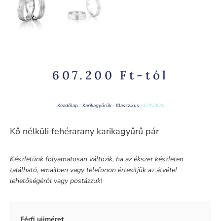
607.200
Ft
-tól
Kezdőlap
/
Karikagyűrűk
/
Klasszikus
/ LONDON
Kő nélküli fehérarany karikagyűrű pár
Készletünk folyamatosan változik, ha az ékszer készleten
található, emailben vagy telefonon értesítjük az átvétel
lehetőségéről vagy postázzuk!
Férfi ujjméret