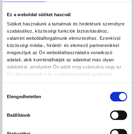
Ez a weboldal sütiket használ
Sütiket használunk a tartalmak és hirdetések személyre
szabásához, közösségi funkciók biztosításához,
valamint weboldalforgalmunk elemzéséhez. Ezenkívül
közösségi média-, hirdető- és elemező partnereinkkel
megosztjuk az Ön weboldalhasználatra vonatkozó
adatait, akik kombinálhatják az adatokat más olyan
adatokkal, amelyeket Ön adott meg számukra vagy az
Ön által használt más szolgáltatásokból gyűjtöttek.
Hozzájárulás
Elengedhetetlen
kiválasztása
Beállítások
POZSONY
542.200
Ft
-tól
Statisztikai