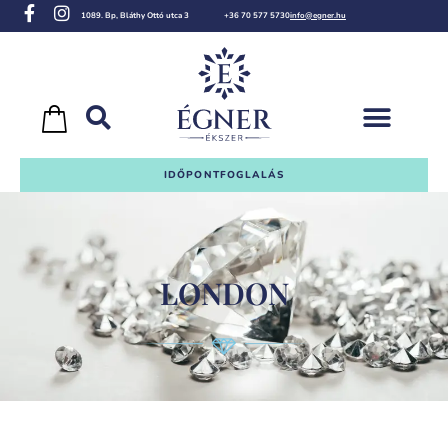
1089. Bp, Bláthy Ottó utca 3
+36 70 577 5730
info@egner.hu
IDŐPONTFOGLALÁS
LONDON