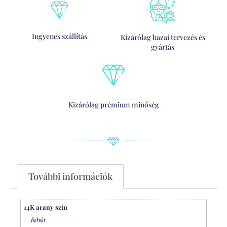
Ingyenes szállítás
Kizárólag hazai tervezés és
gyártás
Kizárólag prémium minőség
További információk
14K arany szín
fehér