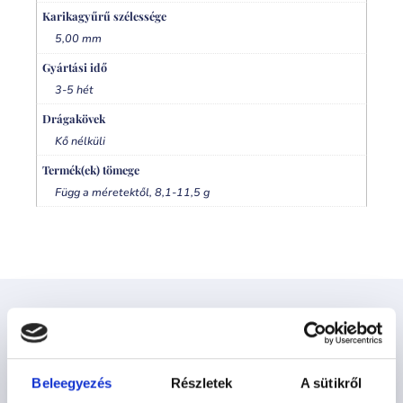
Karikagyűrű szélessége
5,00 mm
Gyártási idő
3-5 hét
Drágakövek
Kő nélküli
Termék(ek) tömege
Függ a méretektől, 8,1-11,5 g
Kapcsolódó termékek
Beleegyezés
Részletek
A sütikről