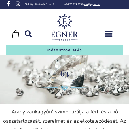
1089. Bp, Bláthy Ottó utca 3
+36 70 577 5730
info@egner.hu
IDŐPONTFOGLALÁS
63
Arany karikagyűrű szimbolizálja a férfi és a nő
összetartozását, szerelmét és az elköteleződését. Az