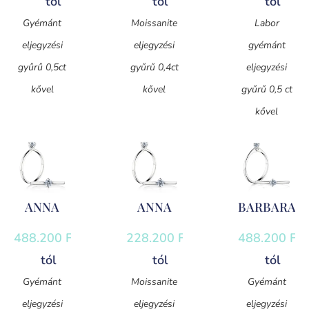
tól
tól
tól
Gyémánt
Moissanite
Labor
eljegyzési
eljegyzési
gyémánt
gyűrű 0,5ct
gyűrű 0,4ct
eljegyzési
kővel
kővel
gyűrű 0,5 ct
kővel
ANNA
ANNA
BARBARA
488.200
Ft
-
228.200
Ft
-
488.200
Ft
-
tól
tól
tól
Gyémánt
Moissanite
Gyémánt
eljegyzési
eljegyzési
eljegyzési