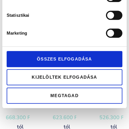
DOLLI
DONNA
DORINA
Statisztikai
364.300
Ft
-
708.539
Ft
-
379.300
Ft
-
tól
tól
tól
Marketing
Moissanite
Gyémánt
Gyémánt
eljegyzésigyűrű
eljegyzési
eljegyzési
0,36ct kővel
gyűrű 0,42 ct
gyűrű 0,17ct
ÖSSZES ELFOGADÁSA
kővel
kővel
KIJELÖLTEK ELFOGADÁSA
MEGTAGAD
ELITA
ELZA
EMILI
668.300
Ft
-
623.600
Ft
-
526.300
Ft
-
tól
tól
tól