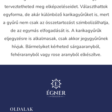
terveztetheted meg elképzeléseidet. Választhattok
egyforma, de akár különböző karikagyűrűket is, mert
a gyűrű nem csak az összetartozást szimbolizálhatja,
de az egymás elfogadását is. A karikagyűrűk
eljegyzésre is alkalmasak, csak akkor jegygyűrűnek
hívjuk. Bármelyiket kérheted sárgaaranyból,
fehéraranyból vagy rose aranyból elkészítve.
OLDALAK