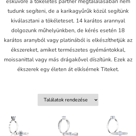
esküvőre a tökéletes partner megtalálásában nem
tudunk segíteni, de a karikagyűrűk közül segítünk
kiválasztani a tökéleteset. 14 karátos arannyal
dolgozunk műhelyünkben, de kérés esetén 18
karátos aranyból vagy platinából is elkészíthetjük az
ékszereket, amiket természetes gyémántokkal,
moissanittal vagy más drágakővel díszítünk. Ezek az
ékszerek egy életen át elkísérnek Titeket.