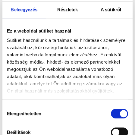
Beleegyezés
Részletek
A sütikről
DAMIRA
DAMIRA
DOLLI
Ez a weboldal sütiket használ
1.955.400
Ft
-
1.260.900
Ft
-
1.341.300
F
Sütiket használunk a tartalmak és hirdetések személyre
szabásához, közösségi funkciók biztosításához,
tól
tól
tól
valamint weboldalforgalmunk elemzéséhez. Ezenkívül
Gyémánt
Labor
Gyémánt
közösségi média-, hirdető- és elemező partnereinkkel
megosztjuk az Ön weboldalhasználatra vonatkozó
eljegyzési
gyémánt
eljegyzésigyűrű
adatait, akik kombinálhatják az adatokat más olyan
gyűrű 1,28ct
eljegyzési
0,5ct kővel
adatokkal, amelyeket Ön adott meg számukra vagy az
kővel
gyűrű össz.
Ön által használt más szolgáltatásokból gyűjtöttek.
1,3 ct kővel
Hozzájárulás
Elengedhetetlen
kiválasztása
Beállítások