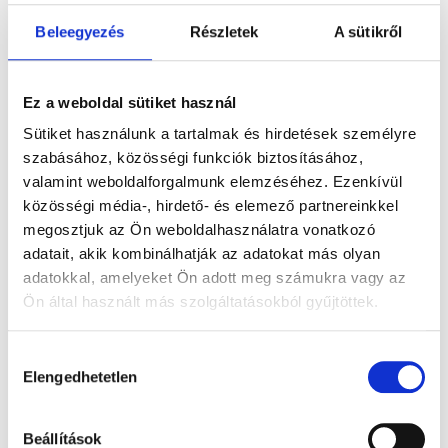
Beleegyezés
Részletek
A sütikről
DAMIRA
DAMIRA
DOLLI
Ez a weboldal sütiket használ
1.955.400
Ft
-
1.260.900
Ft
-
1.341.300
F
Sütiket használunk a tartalmak és hirdetések személyre
szabásához, közösségi funkciók biztosításához,
tól
tól
tól
valamint weboldalforgalmunk elemzéséhez. Ezenkívül
Gyémánt
Labor
Gyémánt
közösségi média-, hirdető- és elemező partnereinkkel
megosztjuk az Ön weboldalhasználatra vonatkozó
eljegyzési
gyémánt
eljegyzésigyűrű
adatait, akik kombinálhatják az adatokat más olyan
gyűrű 1,28ct
eljegyzési
0,5ct kővel
adatokkal, amelyeket Ön adott meg számukra vagy az
kővel
gyűrű össz.
Ön által használt más szolgáltatásokból gyűjtöttek.
1,3 ct kővel
Hozzájárulás
Elengedhetetlen
kiválasztása
Beállítások