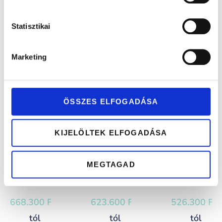
DOLLI
DONNA
DORINA
Statisztikai
364.300
Ft
-
708.539
Ft
-
379.300
Ft
-
tól
tól
tól
Marketing
Moissanite
Gyémánt
Gyémánt
eljegyzésigyűrű
eljegyzési
eljegyzési
0,36ct kővel
gyűrű 0,42 ct
gyűrű 0,17ct
ÖSSZES ELFOGADÁSA
kővel
kővel
KIJELÖLTEK ELFOGADÁSA
MEGTAGAD
ELITA
ELZA
EMILI
668.300
Ft
-
623.600
Ft
-
526.300
Ft
-
tól
tól
tól