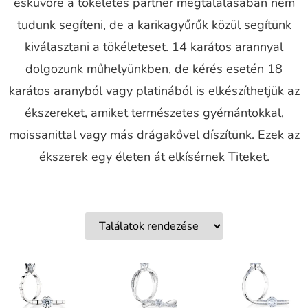
esküvőre a tökéletes partner megtalálásában nem
tudunk segíteni, de a karikagyűrűk közül segítünk
kiválasztani a tökéleteset. 14 karátos arannyal
dolgozunk műhelyünkben, de kérés esetén 18
karátos aranyból vagy platinából is elkészíthetjük az
ékszereket, amiket természetes gyémántokkal,
moissanittal vagy más drágakővel díszítünk. Ezek az
ékszerek egy életen át elkísérnek Titeket.