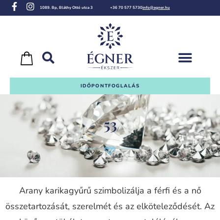
1089. Bp, Bláthy Ottó utca 3
+36 70 577 5730
info@egner.hu
IDŐPONTFOGLALÁS
53
Arany karikagyűrű szimbolizálja a férfi és a nő
összetartozását, szerelmét és az elköteleződését. Az