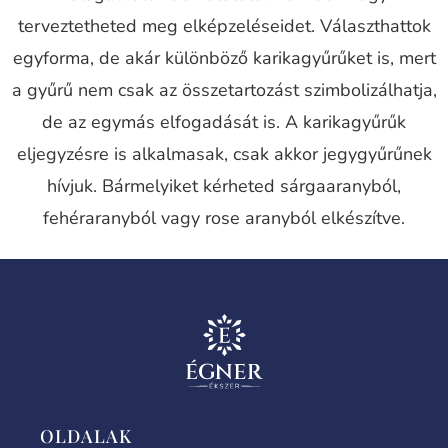
terveztetheted meg elképzeléseidet. Választhattok
egyforma, de akár különböző karikagyűrűket is, mert
a gyűrű nem csak az összetartozást szimbolizálhatja,
de az egymás elfogadását is. A karikagyűrűk
eljegyzésre is alkalmasak, csak akkor jegygyűrűnek
hívjuk. Bármelyiket kérheted sárgaaranyból,
fehéraranyból vagy rose aranyból elkészítve.
OLDALAK