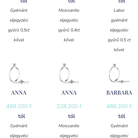
tól
tól
tól
Gyémánt
Moissanite
Labor
eljegyzési
eljegyzési
gyémánt
gyűrű 0,5ct
gyűrű 0,4ct
eljegyzési
kővel
kővel
gyűrű 0,5 ct
kővel
ANNA
ANNA
BARBARA
488.200
Ft
-
228.200
Ft
-
488.200
Ft
-
tól
tól
tól
Gyémánt
Moissanite
Gyémánt
eljegyzési
eljegyzési
eljegyzési