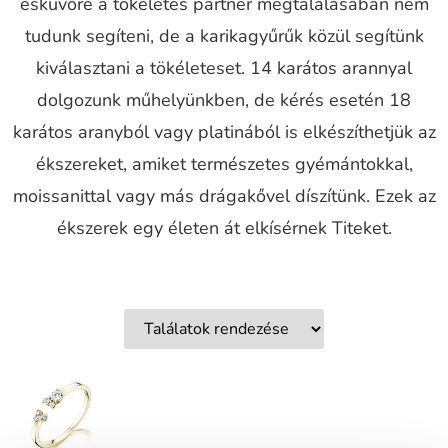
esküvőre a tökéletes partner megtalálásában nem
tudunk segíteni, de a karikagyűrűk közül segítünk
kiválasztani a tökéleteset. 14 karátos arannyal
dolgozunk műhelyünkben, de kérés esetén 18
karátos aranyból vagy platinából is elkészíthetjük az
ékszereket, amiket természetes gyémántokkal,
moissanittal vagy más drágakővel díszítünk. Ezek az
ékszerek egy életen át elkísérnek Titeket.