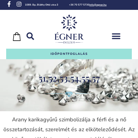
1089. Bp, Bláthy Ottó utca 3
+36 70 577 5730
info@egner.hu
IDŐPONTFOGLALÁS
51,52,53,54,55,57
Arany karikagyűrű szimbolizálja a férfi és a nő
összetartozását, szerelmét és az elköteleződését. Az