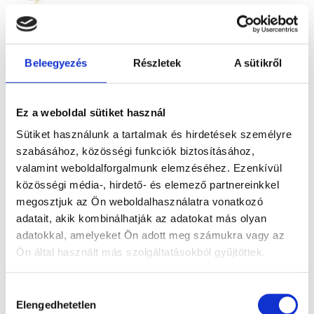
ARABELLA
290.900
Ft
Beleegyezés
Részletek
A sütikről
Sárga arany
nyitott gyűrű
Ez a weboldal sütiket használ
gyémántokkal
Sütiket használunk a tartalmak és hirdetések személyre
szabásához, közösségi funkciók biztosításához,
valamint weboldalforgalmunk elemzéséhez. Ezenkívül
közösségi média-, hirdető- és elemező partnereinkkel
megosztjuk az Ön weboldalhasználatra vonatkozó
adatait, akik kombinálhatják az adatokat más olyan
adatokkal, amelyeket Ön adott meg számukra vagy az
Ön által használt más szolgáltatásokból gyűjtöttek.
Hozzájárulás
Elengedhetetlen
kiválasztása