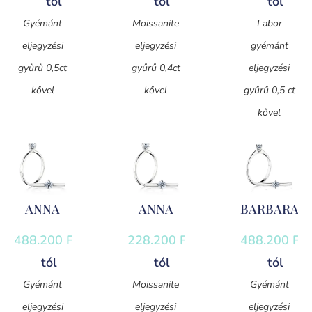
tól
tól
tól
Gyémánt
Moissanite
Labor
eljegyzési
eljegyzési
gyémánt
gyűrű 0,5ct
gyűrű 0,4ct
eljegyzési
kővel
kővel
gyűrű 0,5 ct
kővel
ANNA
ANNA
BARBARA
488.200
Ft
-
228.200
Ft
-
488.200
Ft
-
tól
tól
tól
Gyémánt
Moissanite
Gyémánt
eljegyzési
eljegyzési
eljegyzési