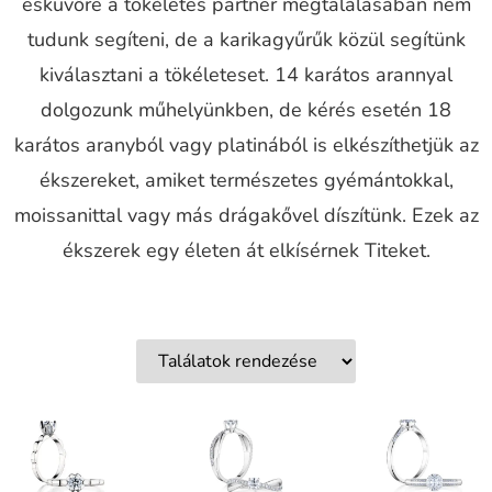
esküvőre a tökéletes partner megtalálásában nem
tudunk segíteni, de a karikagyűrűk közül segítünk
kiválasztani a tökéleteset. 14 karátos arannyal
dolgozunk műhelyünkben, de kérés esetén 18
karátos aranyból vagy platinából is elkészíthetjük az
ékszereket, amiket természetes gyémántokkal,
moissanittal vagy más drágakővel díszítünk. Ezek az
ékszerek egy életen át elkísérnek Titeket.