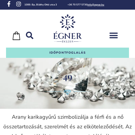
1089. Bp, Bláthy Ottó utca 3
+36 70 577 5730
info@egner.hu
IDŐPONTFOGLALÁS
49
Arany karikagyűrű szimbolizálja a férfi és a nő
összetartozását, szerelmét és az elköteleződését. Az