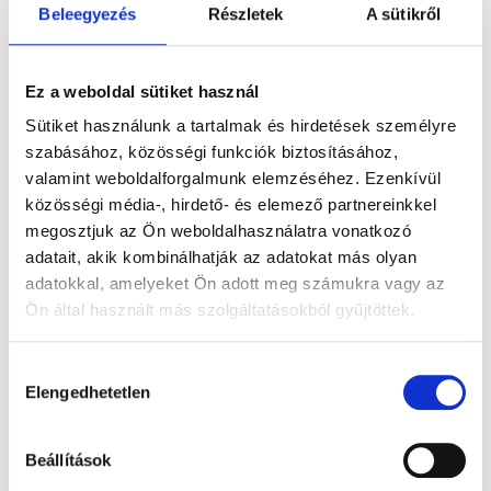
Beleegyezés
Részletek
A sütikről
Ez a weboldal sütiket használ
DAMIRA
DAMIRA
DOLLI
Sütiket használunk a tartalmak és hirdetések személyre
1.955.400
Ft
-
1.260.900
Ft
-
1.341.300
F
szabásához, közösségi funkciók biztosításához,
valamint weboldalforgalmunk elemzéséhez. Ezenkívül
tól
tól
tól
közösségi média-, hirdető- és elemező partnereinkkel
Gyémánt
Labor
Gyémánt
megosztjuk az Ön weboldalhasználatra vonatkozó
eljegyzési
gyémánt
eljegyzésigyűrű
adatait, akik kombinálhatják az adatokat más olyan
adatokkal, amelyeket Ön adott meg számukra vagy az
gyűrű 1,28ct
eljegyzési
0,5ct kővel
Ön által használt más szolgáltatásokból gyűjtöttek.
kővel
gyűrű össz.
1,3 ct kővel
Hozzájárulás
Elengedhetetlen
kiválasztása
Beállítások