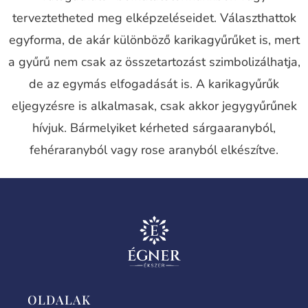
terveztetheted meg elképzeléseidet. Választhattok
egyforma, de akár különböző karikagyűrűket is, mert
a gyűrű nem csak az összetartozást szimbolizálhatja,
de az egymás elfogadását is. A karikagyűrűk
eljegyzésre is alkalmasak, csak akkor jegygyűrűnek
hívjuk. Bármelyiket kérheted sárgaaranyból,
fehéraranyból vagy rose aranyból elkészítve.
OLDALAK