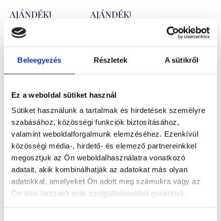
AJÁNDÉKUTALVÁNY
AJÁNDÉKUTALVÁNY
100.000
Ft
50.000
Ft
Elegáns,
Elegáns,
Beleegyezés
Részletek
A sütikről
bankkártya
bankkártya
méretű
méretű
Ez a weboldal sütiket használ
plasztik
plasztik
Sütiket használunk a tartalmak és hirdetések személyre
ajándékutalvány
ajándékutalvány
szabásához, közösségi funkciók biztosításához,
valamint weboldalforgalmunk elemzéséhez. Ezenkívül
közösségi média-, hirdető- és elemező partnereinkkel
megosztjuk az Ön weboldalhasználatra vonatkozó
adatait, akik kombinálhatják az adatokat más olyan
adatokkal, amelyeket Ön adott meg számukra vagy az
Ön által használt más szolgáltatásokból gyűjtöttek.
Hozzájárulás