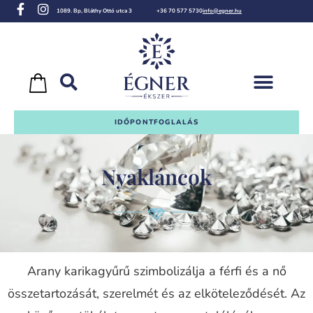
1089. Bp, Bláthy Ottó utca 3
+36 70 577 5730
info@egner.hu
IDŐPONTFOGLALÁS
Nyakláncok
Arany karikagyűrű szimbolizálja a férfi és a nő
összetartozását, szerelmét és az elköteleződését. Az