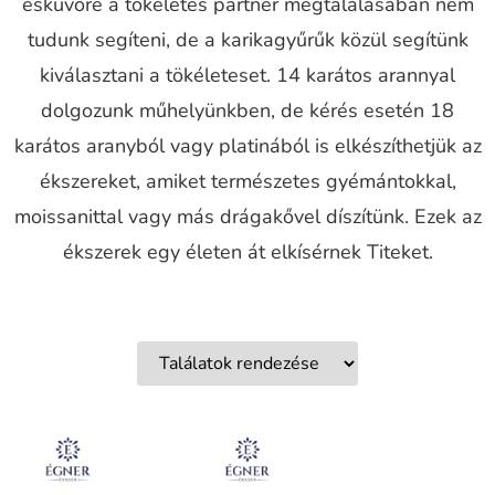
esküvőre a tökéletes partner megtalálásában nem
tudunk segíteni, de a karikagyűrűk közül segítünk
kiválasztani a tökéleteset. 14 karátos arannyal
dolgozunk műhelyünkben, de kérés esetén 18
karátos aranyból vagy platinából is elkészíthetjük az
ékszereket, amiket természetes gyémántokkal,
moissanittal vagy más drágakővel díszítünk. Ezek az
ékszerek egy életen át elkísérnek Titeket.