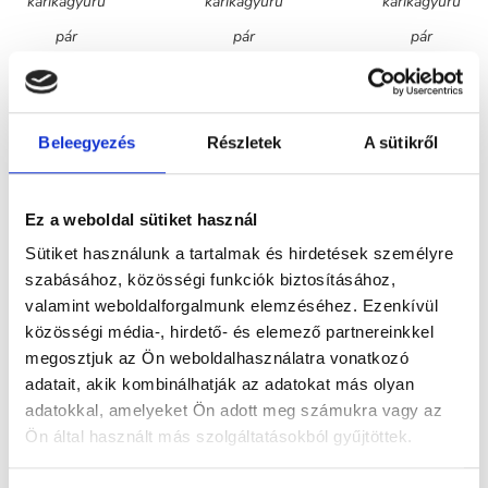
karikagyűrű
karikagyűrű
karikagyűrű
pár
pár
pár
gyémántokkal
gyémántokkal
gyémántokkal
Beleegyezés
Részletek
A sütikről
RINEIRA
RINEIRA
RINEIRA
Ez a weboldal sütiket használ
Sütiket használunk a tartalmak és hirdetések személyre
1.043.000
Ft
1.043.000
Ft
1.043.000
F
szabásához, közösségi funkciók biztosításához,
Fehérarany
Sárga arany
Rose gold
valamint weboldalforgalmunk elemzéséhez. Ezenkívül
közösségi média-, hirdető- és elemező partnereinkkel
karikagyűrű
karikagyűrű
karikagyűrű
megosztjuk az Ön weboldalhasználatra vonatkozó
pár
pár
pár
adatait, akik kombinálhatják az adatokat más olyan
gyémántokkal
gyémántokkal
gyémántokkal
adatokkal, amelyeket Ön adott meg számukra vagy az
Ön által használt más szolgáltatásokból gyűjtöttek.