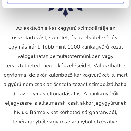
Az esküvőn a karikagyűrű szimbolizálja az
összetartozást, szeretet, és az elköteleződést
egymás iránt. Több mint 1000 karikagyűrű közül
válogathatsz bemutatótermünkben vagy
terveztetheted meg elképzeléseidet. Választhattok
egyforma, de akár különböző karikagyűrűket is, mert
a gyűrű nem csak az összetartozást szimbolizálhatja,
de az egymás elfogadását is. A karikagyűrűk
eljegyzésre is alkalmasak, csak akkor jegygyűrűnek
hívjuk. Bármelyiket kérheted sárgaaranyból,
fehéraranyból vagy rose aranyból elkészítve.