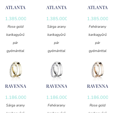
ATLANTA
ATLANTA
ATLANTA
1.385.000
Ft
1.385.000
Ft
1.385.000
F
Rose gold
Sárga arany
Fehérarany
karikagyűrű
karikagyűrű
karikagyűrű
pár
pár
pár
gyémánttal
gyémánttal
gyémánttal
RAVENNA
RAVENNA
RAVENNA
1.186.000
Ft
1.186.000
Ft
1.186.000
F
Sárga arany
Fehérarany
Rose gold