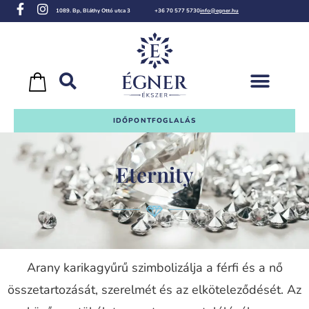
1089. Bp, Bláthy Ottó utca 3
+36 70 577 5730
info@egner.hu
IDŐPONTFOGLALÁS
Eternity
Arany karikagyűrű szimbolizálja a férfi és a nő
összetartozását, szerelmét és az elköteleződését. Az