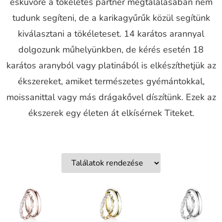
esküvőre a tökéletes partner megtalálásában nem
tudunk segíteni, de a karikagyűrűk közül segítünk
kiválasztani a tökéleteset. 14 karátos arannyal
dolgozunk műhelyünkben, de kérés esetén 18
karátos aranyból vagy platinából is elkészíthetjük az
ékszereket, amiket természetes gyémántokkal,
moissanittal vagy más drágakővel díszítünk. Ezek az
ékszerek egy életen át elkísérnek Titeket.