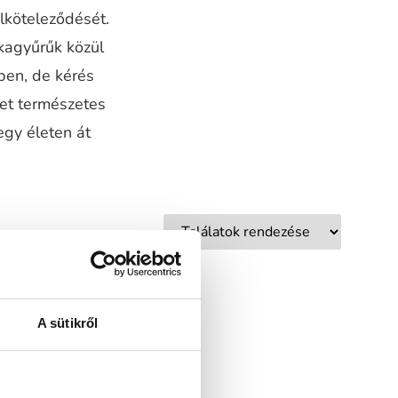
elköteleződését.
kagyűrűk közül
ben, de kérés
ket természetes
egy életen át
A sütikről