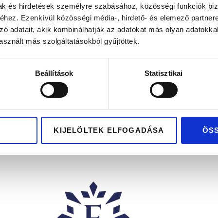
mak és hirdetések személyre szabásához, közösségi funkciók biz
hez. Ezenkívül közösségi média-, hirdető- és elemező partner
zó adatait, akik kombinálhatják az adatokat más olyan adatokka
sznált más szolgáltatásokból gyűjtöttek.
DÉKUTALVÁNY
Beállítások
Statisztikai
50.000
Ft
, bankkártya méretű
ik ajándékutalvány
KIJELÖLTEK ELFOGADÁSA
ÖS