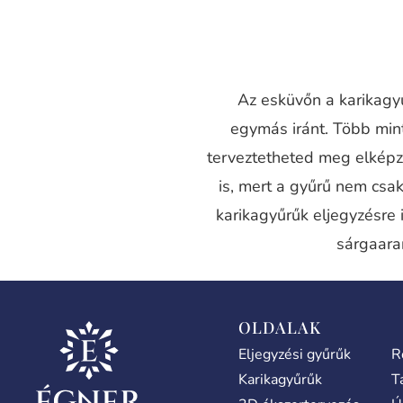
Az esküvőn a karikagyű
egymás iránt. Több mi
terveztetheted meg elképz
is, mert a gyűrű nem csak
karikagyűrűk eljegyzésre 
sárgaara
OLDALAK
Eljegyzési gyűrűk
R
Karikagyűrűk
T