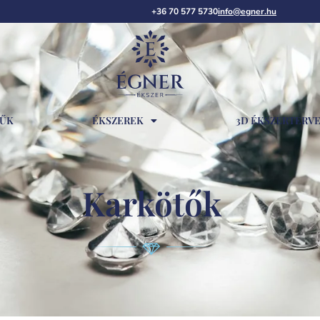
+36 70 577 5730
info@egner.hu
RŰK
ÉKSZEREK
3D ÉKSZERTERV
Karkötők