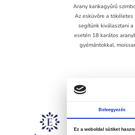
Arany karikagyűrű szimbol
Az esküvőre a tökéletes
segítünk kiválasztani 
esetén 18 karátos aranyb
gyémántokkal, moissani
Beleegyezés
Ez a weboldal sütiket haszn