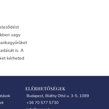
teleződést
nkben vagy
karikagyűrűket
adását is. A
iket kérheted
ELÉRHETŐSÉGEK
atások
Budapest, Bláthy Ottó u. 3-5, 1089
lek
+36 70 577 5730