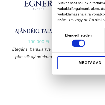
Sütiket használunk a tartal
weboldalforgalmunk elemzésé
weboldalhasználatra vonatko
számukra vagy az Ön által ha
AJÁNDÉKUTALVÁNY
AJÁN
Hozzájárulás
Elengedhetetlen
kiválasztása
100.000
Ft
Elegáns, bankkártya méretű
Elegáns
plasztik ajándékutalvány
plaszt
MEGTAGAD