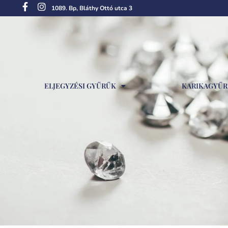
1089. Bp, Bláthy Ottó utca 3
ELJEGYZÉSI GYŰRŰK
KARIKAGYŰ