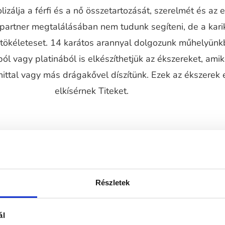
izálja a férfi és a nő összetartozását, szerelmét és az 
 partner megtalálásában nem tudunk segíteni, de a kari
a tökéleteset. 14 karátos arannyal dolgozunk műhelyünk
ól vagy platinából is elkészíthetjük az ékszereket, ami
ttal vagy más drágakővel díszítünk. Ezek az ékszerek 
elkísérnek Titeket.
Részletek
ál