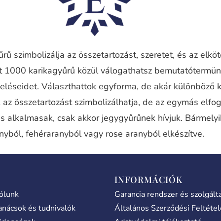
rű szimbolizálja az összetartozást, szeretet, és az elkö
nt 1000 karikagyűrű közül válogathatsz bemutatótermü
eléseidet. Választhattok egyforma, de akár különböző 
 az összetartozást szimbolizálhatja, de az egymás elfog
is alkalmasak, csak akkor jegygyűrűnek hívjuk. Bármely
nyból, fehéraranyból vagy rose aranyból elkészítve.
INFORMÁCIÓK
ólunk
Garancia rendszer és szolgált
anácsok és tudnivalók
Általános Szerződési Feltéte