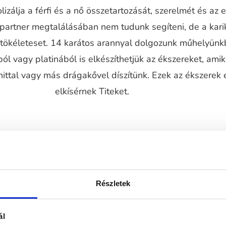
izálja a férfi és a nő összetartozását, szerelmét és az 
 partner megtalálásában nem tudunk segíteni, de a kari
a tökéleteset. 14 karátos arannyal dolgozunk műhelyünk
ól vagy platinából is elkészíthetjük az ékszereket, ami
ttal vagy más drágakővel díszítünk. Ezek az ékszerek 
elkísérnek Titeket.
Részletek
ál