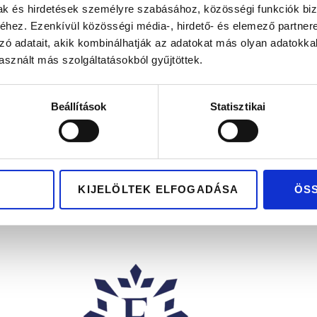
mak és hirdetések személyre szabásához, közösségi funkciók biz
hez. Ezenkívül közösségi média-, hirdető- és elemező partner
zó adatait, akik kombinálhatják az adatokat más olyan adatokka
sznált más szolgáltatásokból gyűjtöttek.
DÉKUTALVÁNY
Beállítások
Statisztikai
50.000
Ft
, bankkártya méretű
ik ajándékutalvány
KIJELÖLTEK ELFOGADÁSA
ÖS