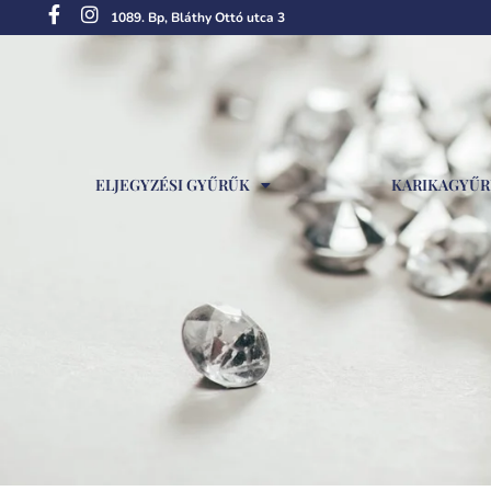
1089. Bp, Bláthy Ottó utca 3
ELJEGYZÉSI GYŰRŰK
KARIKAGYŰ