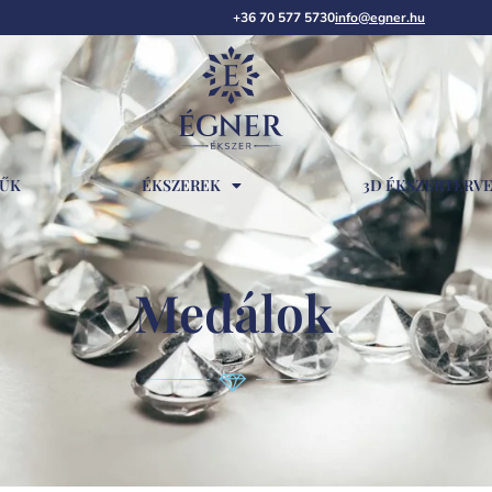
+36 70 577 5730
info@egner.hu
RŰK
ÉKSZEREK
3D ÉKSZERTERV
Medálok