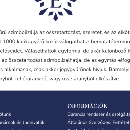
rű szimbolizálja az összetartozást, szeretet, és az elkö
nt 1000 karikagyűrű közül válogathatsz bemutatótermü
eléseidet. Választhattok egyforma, de akár különböző 
 az összetartozást szimbolizálhatja, de az egymás elfog
is alkalmasak, csak akkor jegygyűrűnek hívjuk. Bármely
nyból, fehéraranyból vagy rose aranyból elkészítve.
INFORMÁCIÓK
ólunk
Garancia rendszer és szolgált
anácsok és tudnivalók
Általános Szerződési Feltéte