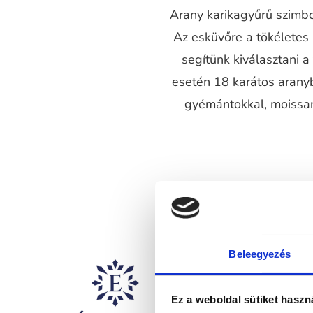
Arany karikagyűrű szimbol
Az esküvőre a tökéletes
segítünk kiválasztani 
esetén 18 karátos aranyb
gyémántokkal, moissani
Beleegyezés
Ez a weboldal sütiket haszn