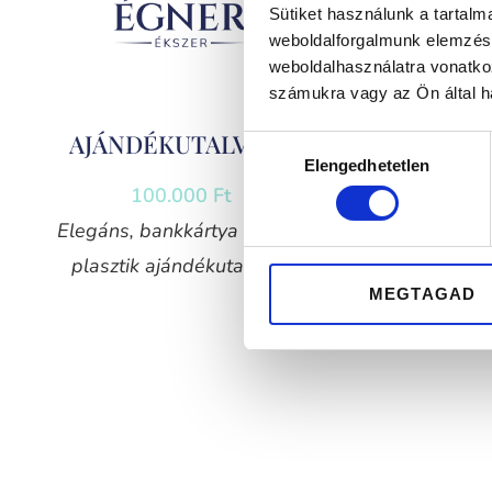
Sütiket használunk a tartal
weboldalforgalmunk elemzésé
weboldalhasználatra vonatko
számukra vagy az Ön által ha
AJÁNDÉKUTALVÁNY
AJÁN
Hozzájárulás
Elengedhetetlen
kiválasztása
100.000
Ft
Elegáns, bankkártya méretű
Elegáns
plasztik ajándékutalvány
plaszt
MEGTAGAD