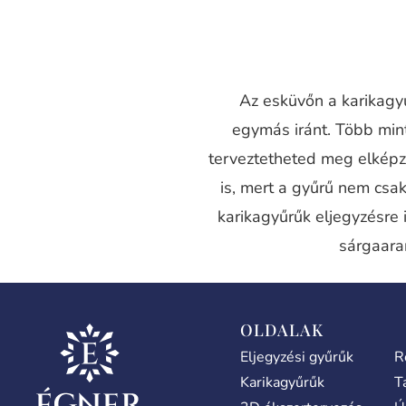
Az esküvőn a karikagyű
egymás iránt. Több mi
terveztetheted meg elképz
is, mert a gyűrű nem csak
karikagyűrűk eljegyzésre 
sárgaara
OLDALAK
Eljegyzési gyűrűk
R
Karikagyűrűk
T