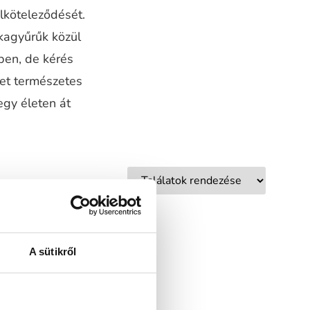
elköteleződését.
kagyűrűk közül
ben, de kérés
ket természetes
egy életen át
A sütikről