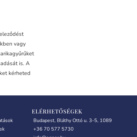
teleződést
nkben vagy
karikagyűrűket
adását is. A
iket kérheted
ELÉRHETŐSÉGEK
atások
Budapest, Bláthy Ottó u. 3-5, 1089
lek
+36 70 577 5730