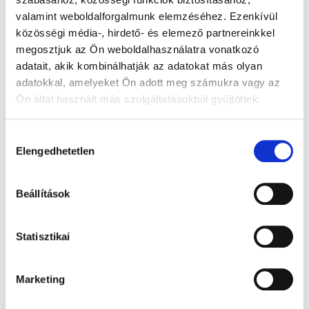
valamint weboldalforgalmunk elemzéséhez. Ezenkívül
közösségi média-, hirdető- és elemező partnereinkkel
megosztjuk az Ön weboldalhasználatra vonatkozó
HÉRA
HÉRA
HÉRA
adatait, akik kombinálhatják az adatokat más olyan
241.300
Ft
241.300
Ft
241.300
Ft
adatokkal, amelyeket Ön adott meg számukra vagy az
Ön által használt más szolgáltatásokból gyűjtöttek.
Fehérarany
Sárga arany
Rose gold
gyűrű
gyűrű
gyűrű
Hozzájárulás
Elengedhetetlen
kiválasztása
Beállítások
Statisztikai
Marketing