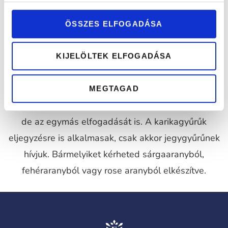
Az esküvőn a karikagyűrű szimbolizálja az
összetartozást, szeretet, és az elköteleződést
ÖSSZES ELFOGADÁSA
egymás iránt. Több mint 1000 karikagyűrű közül
válogathatsz bemutatótermünkben vagy
KIJELÖLTEK ELFOGADÁSA
terveztetheted meg elképzeléseidet. Választhattok
egyforma, de akár különböző karikagyűrűket is, mert
MEGTAGAD
a gyűrű nem csak az összetartozást szimbolizálhatja,
de az egymás elfogadását is. A karikagyűrűk
eljegyzésre is alkalmasak, csak akkor jegygyűrűnek
hívjuk. Bármelyiket kérheted sárgaaranyból,
fehéraranyból vagy rose aranyból elkészítve.