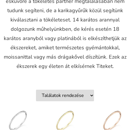
esküvőre a tökéletes partner megtalálásában nem
tudunk segíteni, de a karikagyűrűk közül segítünk
kiválasztani a tökéleteset. 14 karátos arannyal
dolgozunk műhelyünkben, de kérés esetén 18
karátos aranyból vagy platinából is elkészíthetjük az
ékszereket, amiket természetes gyémántokkal,
moissanittal vagy más drágakővel díszítünk. Ezek az
ékszerek egy életen át elkísérnek Titeket.