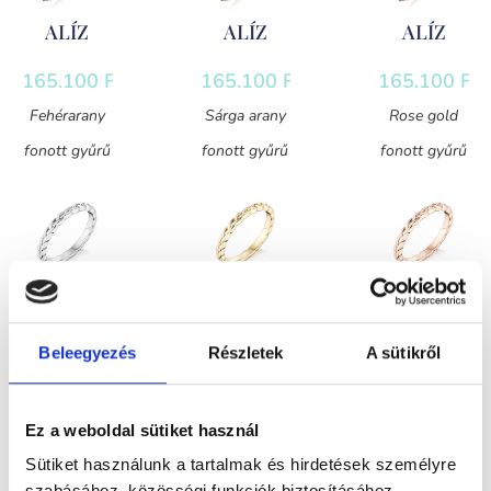
ALÍZ
ALÍZ
ALÍZ
165.100
Ft
165.100
Ft
165.100
Ft
Fehérarany
Sárga arany
Rose gold
fonott gyűrű
fonott gyűrű
fonott gyűrű
FIÓNA
FIÓNA
FIÓNA
241.300
Ft
241.300
Ft
241.300
Ft
Beleegyezés
Részletek
A sütikről
Fehérarany
Sárga arany
Rose gold
fonott gyűrű
fonott gyűrű
fonott gyűrű
Ez a weboldal sütiket használ
Sütiket használunk a tartalmak és hirdetések személyre
szabásához, közösségi funkciók biztosításához,