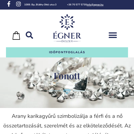
1089. Bp, Bláthy Ottó utca 3
+36 70 577 5730
info@egner.hu
IDŐPONTFOGLALÁS
Fonott
Arany karikagyűrű szimbolizálja a férfi és a nő
összetartozását, szerelmét és az elköteleződését. Az