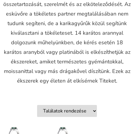
összetartozását, szerelmét és az elköteleződését. Az
esküvőre a tökéletes partner megtalálásában nem
tudunk segíteni, de a karikagyűrűk közül segítünk
kiválasztani a tökéleteset. 14 karátos arannyal
dolgozunk műhelyünkben, de kérés esetén 18
karátos aranyból vagy platinából is elkészíthetjük az
ékszereket, amiket természetes gyémántokkal,
moissanittal vagy más drágakővel díszítünk. Ezek az
ékszerek egy életen át elkísérnek Titeket.