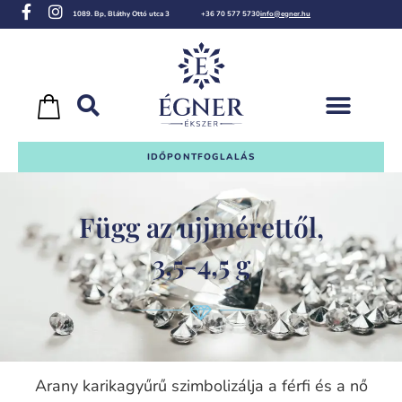
1089. Bp, Bláthy Ottó utca 3
+36 70 577 5730
info@egner.hu
IDŐPONTFOGLALÁS
Függ az ujjmérettől,
3,5-4,5 g
Arany karikagyűrű szimbolizálja a férfi és a nő