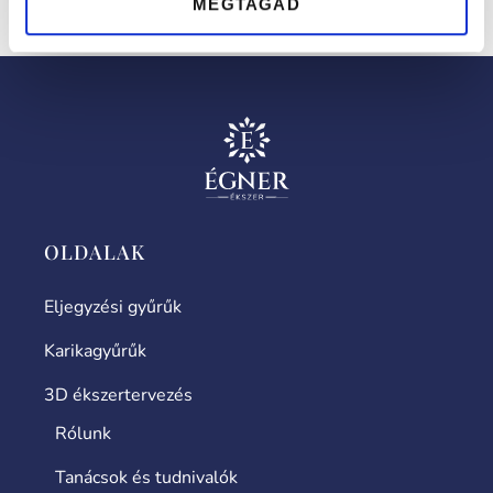
MEGTAGAD
fehéraranyból vagy rose aranyból elkészítve.
OLDALAK
Eljegyzési gyűrűk
Karikagyűrűk
3D ékszertervezés
Rólunk
Tanácsok és tudnivalók