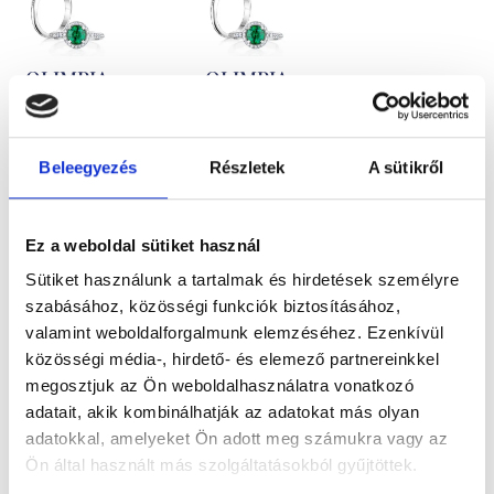
OLIMPIA
OLIMPIA
3.483.100
Ft
-
747.300
Ft
-
tól
tól
Beleegyezés
Részletek
A sütikről
Gyémánt
Labor
eljegyzésigyűrű
gyémánt
Ez a weboldal sütiket használ
1,2ct kővel
eljegyzési
Sütiket használunk a tartalmak és hirdetések személyre
gyűrű 1,03 ct
szabásához, közösségi funkciók biztosításához,
valamint weboldalforgalmunk elemzéséhez. Ezenkívül
kővel
közösségi média-, hirdető- és elemező partnereinkkel
megosztjuk az Ön weboldalhasználatra vonatkozó
adatait, akik kombinálhatják az adatokat más olyan
adatokkal, amelyeket Ön adott meg számukra vagy az
Ön által használt más szolgáltatásokból gyűjtöttek.