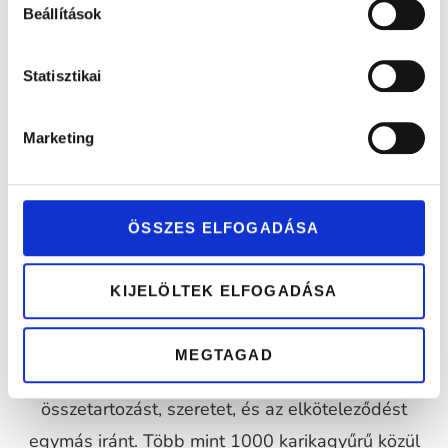
Moissanite
Gyémánt
Beállítások
eljegyzési
eljegyzési
gyűrű 0,23ct
gyűrű 0,52ct
Statisztikai
kővel
kővel
Marketing
ÖSSZES ELFOGADÁSA
KIJELÖLTEK ELFOGADÁSA
MEGTAGAD
Az esküvőn a karikagyűrű szimbolizálja az
összetartozást, szeretet, és az elköteleződést
egymás iránt. Több mint 1000 karikagyűrű közül