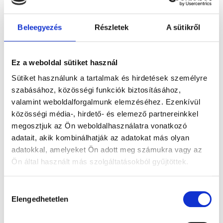
245.200
Ft
-
360.400
Ft
-
488.200
Ft
-
tól
tól
tól
Beleegyezés
Részletek
A sütikről
Moissanite
Labor
Gyémánt
eljegyzési
gyémánt
eljegyzési
Ez a weboldal sütiket használ
gyűrű 0,4ct
eljegyzési
gyűrű 0,25ct
Sütiket használunk a tartalmak és hirdetések személyre
kővel
gyűrű 0,5 ct
kővel
szabásához, közösségi funkciók biztosításához,
kővel
valamint weboldalforgalmunk elemzéséhez. Ezenkívül
közösségi média-, hirdető- és elemező partnereinkkel
megosztjuk az Ön weboldalhasználatra vonatkozó
adatait, akik kombinálhatják az adatokat más olyan
adatokkal, amelyeket Ön adott meg számukra vagy az
Ön által használt más szolgáltatásokból gyűjtöttek.
VANESSZA
VIRÁG
Hozzájárulás
228.200
Ft
-
1.325.000
Ft
-
Elengedhetetlen
kiválasztása
tól
tól