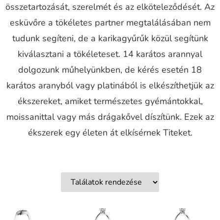
összetartozását, szerelmét és az elköteleződését. Az
esküvőre a tökéletes partner megtalálásában nem
tudunk segíteni, de a karikagyűrűk közül segítünk
kiválasztani a tökéleteset. 14 karátos arannyal
dolgozunk műhelyünkben, de kérés esetén 18
karátos aranyból vagy platinából is elkészíthetjük az
ékszereket, amiket természetes gyémántokkal,
moissanittal vagy más drágakővel díszítünk. Ezek az
ékszerek egy életen át elkísérnek Titeket.