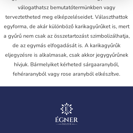
válogathatsz bemutatótermünkben vagy
terveztetheted meg elképzeléseidet. Választhattok
egyforma, de akár különböző karikagyűrűket is, mert
a gyűrű nem csak az összetartozást szimbolizálhatja,
de az egymás elfogadását is. A karikagyűrűk
eljegyzésre is alkalmasak, csak akkor jegygyűrűnek
hívjuk. Bármelyiket kérheted sárgaaranyból,
fehéraranyból vagy rose aranyból elkészítve.