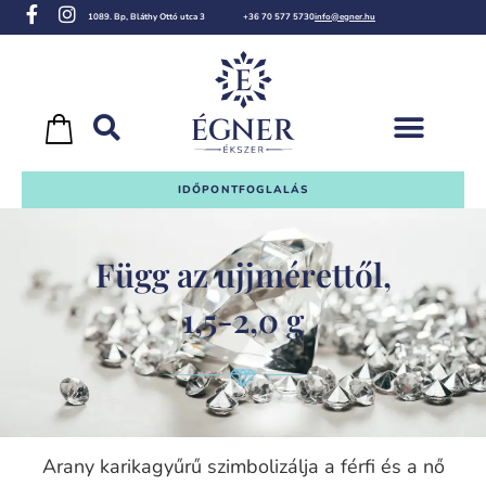
1089. Bp, Bláthy Ottó utca 3
+36 70 577 5730
info@egner.hu
IDŐPONTFOGLALÁS
Függ az ujjmérettől,
1,5-2,0 g
Arany karikagyűrű szimbolizálja a férfi és a nő