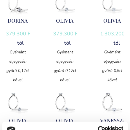
DORINA
OLIVIA
OLIVIA
379.300
Ft
-
379.300
Ft
-
1.303.200
F
tól
tól
tól
Gyémánt
Gyémánt
Gyémánt
eljegyzési
eljegyzési
eljegyzési
gyűrű 0,17ct
gyűrű 0,17ct
gyűrű 0,5ct
kővel
kővel
kővel
OLIVIA
OLIVIA
VANESSZA