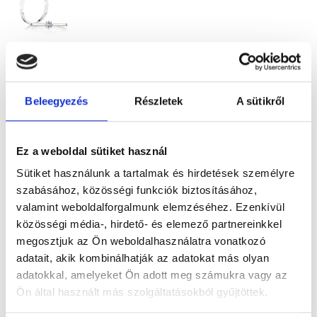
FLÓRA
379.300
Ft
-
Beleegyezés
Részletek
A sütikről
tól
Gyémánt
eljegyzési
Ez a weboldal sütiket használ
gyűrű 0,17ct
Sütiket használunk a tartalmak és hirdetések személyre
szabásához, közösségi funkciók biztosításához,
kővel
valamint weboldalforgalmunk elemzéséhez. Ezenkívül
közösségi média-, hirdető- és elemező partnereinkkel
megosztjuk az Ön weboldalhasználatra vonatkozó
adatait, akik kombinálhatják az adatokat más olyan
adatokkal, amelyeket Ön adott meg számukra vagy az
Ön által használt más szolgáltatásokból gyűjtöttek.