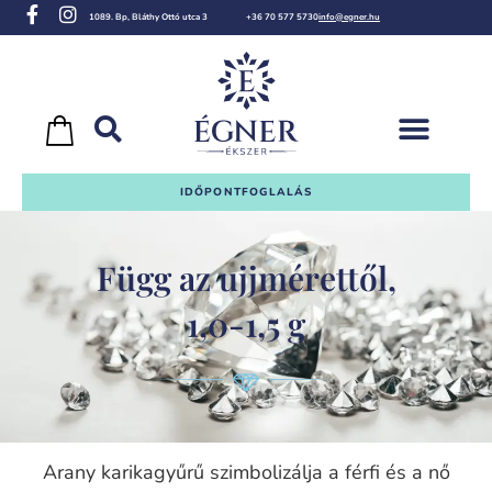
1089. Bp, Bláthy Ottó utca 3
+36 70 577 5730
info@egner.hu
IDŐPONTFOGLALÁS
Függ az ujjmérettől,
1,0-1,5 g
Arany karikagyűrű szimbolizálja a férfi és a nő