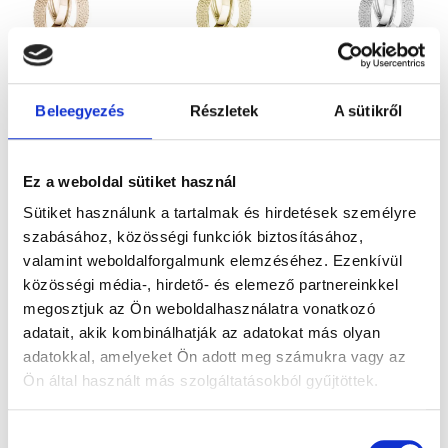
FLORENCE
FLORENCE
FLORENCE
Beleegyezés
Részletek
A sütikről
683.400
Ft
683.400
Ft
683.400
Ft
Rose gold
Sárga arany
Fehérarany
karikagyűrű
karikagyűrű
karikagyűrű
Ez a weboldal sütiket használ
pár
pár
pár
Sütiket használunk a tartalmak és hirdetések személyre
szabásához, közösségi funkciók biztosításához,
valamint weboldalforgalmunk elemzéséhez. Ezenkívül
közösségi média-, hirdető- és elemező partnereinkkel
megosztjuk az Ön weboldalhasználatra vonatkozó
adatait, akik kombinálhatják az adatokat más olyan
adatokkal, amelyeket Ön adott meg számukra vagy az
Ön által használt más szolgáltatásokból gyűjtöttek.
Hozzájárulás