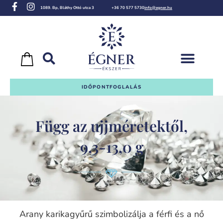
1089. Bp, Bláthy Ottó utca 3
+36 70 577 5730
info@egner.hu
IDŐPONTFOGLALÁS
Függ az ujjméretektől,
9,3-13,0 g
Arany karikagyűrű szimbolizálja a férfi és a nő