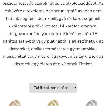
összetartozását, szerelmét és az elköteleződését. Az
esküvőre a tökéletes partner megtalálásában nem
tudunk segíteni, de a karikagyűrűk közül segítünk
kiválasztani a tökéleteset. 14 karátos arannyal
dolgozunk műhelyünkben, de kérés esetén 18
karátos aranyból vagy platinából is elkészíthetjük az
ékszereket, amiket természetes gyémántokkal,
moissanittal vagy más drágakővel díszítünk. Ezek az
ékszerek egy életen át elkísérnek Titeket.