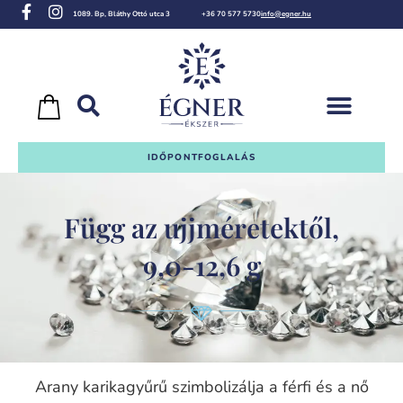
1089. Bp, Bláthy Ottó utca 3
+36 70 577 5730
info@egner.hu
IDŐPONTFOGLALÁS
Függ az ujjméretektől,
9,0-12,6 g
Arany karikagyűrű szimbolizálja a férfi és a nő