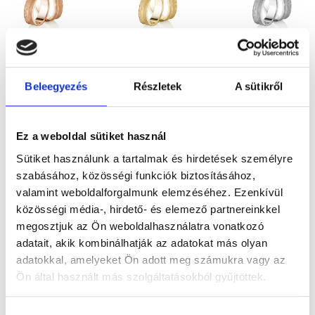
SAO
SAO
SAO
PAULO
PAULO
PAULO
Beleegyezés
Részletek
A sütikről
645.300
Ft
645.300
Ft
645.300
Ft
Rose gold
Sárga arany
Fehérarany
Ez a weboldal sütiket használ
karikagyűrű
karikagyűrű
karikagyűrű
Sütiket használunk a tartalmak és hirdetések személyre
pár
pár
pár
szabásához, közösségi funkciók biztosításához,
valamint weboldalforgalmunk elemzéséhez. Ezenkívül
közösségi média-, hirdető- és elemező partnereinkkel
megosztjuk az Ön weboldalhasználatra vonatkozó
adatait, akik kombinálhatják az adatokat más olyan
adatokkal, amelyeket Ön adott meg számukra vagy az
Ön által használt más szolgáltatásokból gyűjtöttek.
Hozzájárulás