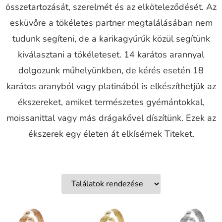
összetartozását, szerelmét és az elköteleződését. Az
esküvőre a tökéletes partner megtalálásában nem
tudunk segíteni, de a karikagyűrűk közül segítünk
kiválasztani a tökéleteset. 14 karátos arannyal
dolgozunk műhelyünkben, de kérés esetén 18
karátos aranyból vagy platinából is elkészíthetjük az
ékszereket, amiket természetes gyémántokkal,
moissanittal vagy más drágakővel díszítünk. Ezek az
ékszerek egy életen át elkísérnek Titeket.