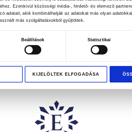
hez. Ezenkívül közösségi média-, hirdető- és elemező partner
zó adatait, akik kombinálhatják az adatokat más olyan adatokka
sznált más szolgáltatásokból gyűjtöttek.
TAMPA
TAMPA
Beállítások
Statisztikai
607.200
Ft
607.200
Ft
rany karikagyűrű pár
Fehérarany karikagyűr
KIJELÖLTEK ELFOGADÁSA
ÖS