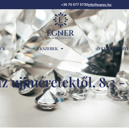
+36 70 577 5730
info@egner.hu
RŰK
ÉKSZEREK
3D ÉKSZERTERV
z ujjméretektől, 8,3 - 