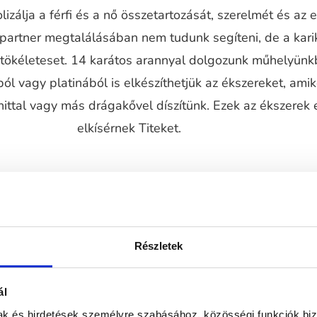
izálja a férfi és a nő összetartozását, szerelmét és az 
 partner megtalálásában nem tudunk segíteni, de a kari
a tökéleteset. 14 karátos arannyal dolgozunk műhelyünk
ól vagy platinából is elkészíthetjük az ékszereket, ami
ttal vagy más drágakővel díszítünk. Ezek az ékszerek 
elkísérnek Titeket.
Részletek
ál
mak és hirdetések személyre szabásához, közösségi funkciók biz