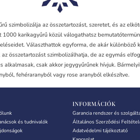
rű szimbolizálja az összetartozást, szeretet, és az elkö
nt 1000 karikagyűrű közül válogathatsz bemutatótermü
eléseidet. Választhattok egyforma, de akár különböző 
 az összetartozást szimbolizálhatja, de az egymás elfog
is alkalmasak, csak akkor jegygyűrűnek hívjuk. Bármely
nyból, fehéraranyból vagy rose aranyból elkészítve.
INFORMÁCIÓK
ólunk
Garancia rendszer és szolgált
anácsok és tudnivalók
Általános Szerződési Feltéte
jdonságok
Adatvédelmi tájékoztató
Kapcsolat