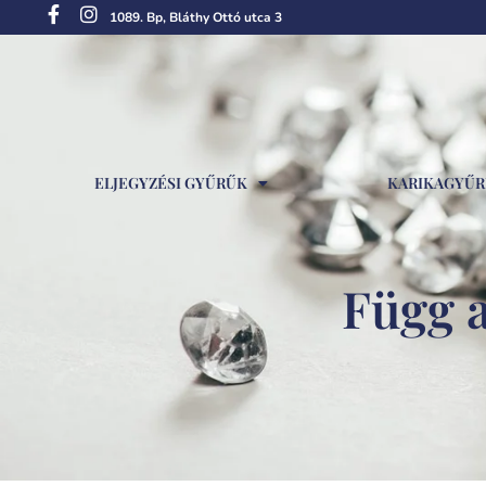
1089. Bp, Bláthy Ottó utca 3
ELJEGYZÉSI GYŰRŰK
KARIKAGYŰ
Függ a