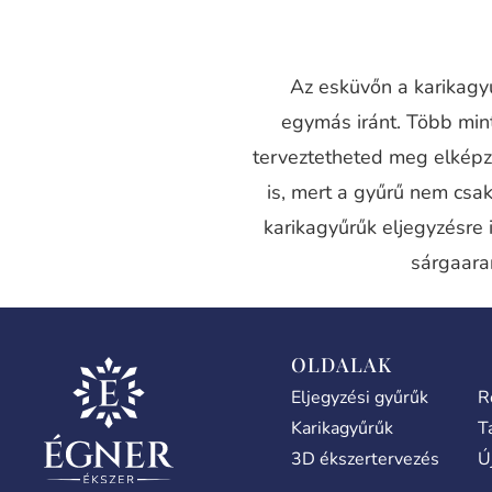
Az esküvőn a karikagyű
egymás iránt. Több mi
terveztetheted meg elképz
is, mert a gyűrű nem csak
karikagyűrűk eljegyzésre 
sárgaara
OLDALAK
Eljegyzési gyűrűk
R
Karikagyűrűk
T
3D ékszertervezés
Ú