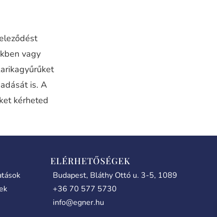
teleződést
nkben vagy
karikagyűrűket
adását is. A
iket kérheted
ELÉRHETŐSÉGEK
atások
Budapest, Bláthy Ottó u. 3-5, 1089
lek
+36 70 577 5730
info@egner.hu