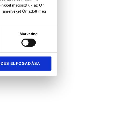
einkkel megosztjuk az Ön
l, amelyeket Ön adott meg
Marketing
ű pár
SZES ELFOGADÁSA