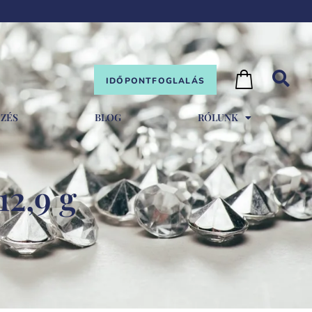
IDŐPONTFOGLALÁS
EZÉS
BLOG
RÓLUNK
12,9 g