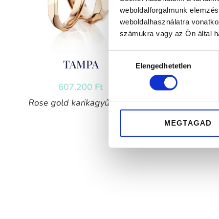
weboldalforgalmunk elemzésé
weboldalhasználatra vonatko
számukra vagy az Ön által ha
Hozzájárulás
TAMPA
Elengedhetetlen
kiválasztása
607.200
Ft
Rose gold karikagyűrű pár
Sárga a
MEGTAGAD