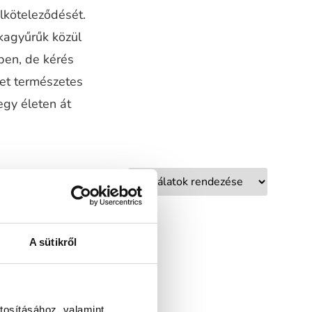
elköteleződését.
kagyűrűk közül
ben, de kérés
ket természetes
egy életen át
A sütikről
tosításához, valamint