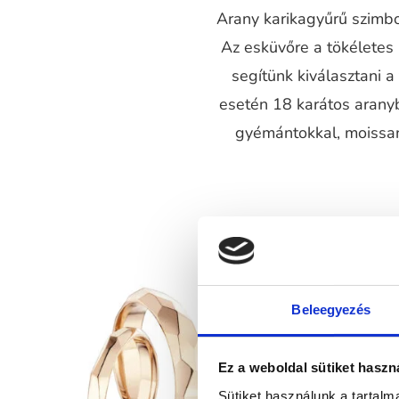
Arany karikagyűrű szimbol
Az esküvőre a tökéletes
segítünk kiválasztani 
esetén 18 karátos aranyb
gyémántokkal, moissani
Beleegyezés
Ez a weboldal sütiket haszn
Sütiket használunk a tartal