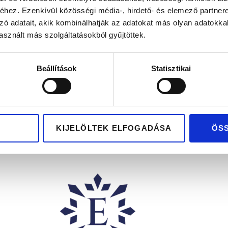
hez. Ezenkívül közösségi média-, hirdető- és elemező partner
zó adatait, akik kombinálhatják az adatokat más olyan adatokka
sznált más szolgáltatásokból gyűjtöttek.
DALLAS
DALLAS
Beállítások
Statisztikai
569.100
Ft
569.100
Ft
rany karikagyűrű pár
Fehérarany karikagyűr
KIJELÖLTEK ELFOGADÁSA
ÖS