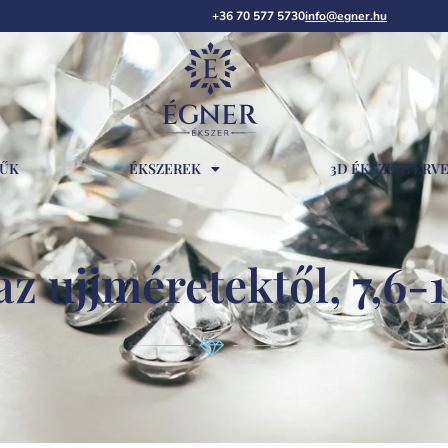
+36 70 577 5730
info@egner.hu
RŰK
ÉKSZEREK
3D ÉKSZERTERV
z ujjméretektől, 7,6-1