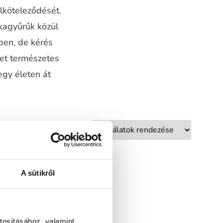
elköteleződését.
kagyűrűk közül
ben, de kérés
ket természetes
egy életen át
A sütikről
tosításához, valamint