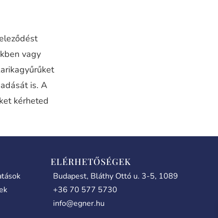
teleződést
nkben vagy
karikagyűrűket
adását is. A
iket kérheted
ELÉRHETŐSÉGEK
atások
Budapest, Bláthy Ottó u. 3-5, 1089
lek
+36 70 577 5730
info@egner.hu