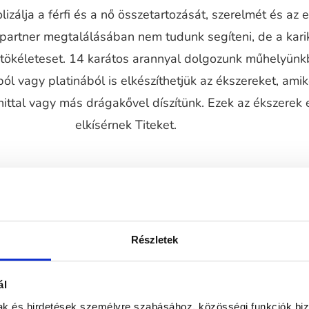
izálja a férfi és a nő összetartozását, szerelmét és az 
 partner megtalálásában nem tudunk segíteni, de a kari
a tökéleteset. 14 karátos arannyal dolgozunk műhelyünk
ól vagy platinából is elkészíthetjük az ékszereket, ami
ttal vagy más drágakővel díszítünk. Ezek az ékszerek 
elkísérnek Titeket.
Részletek
ál
mak és hirdetések személyre szabásához, közösségi funkciók biz