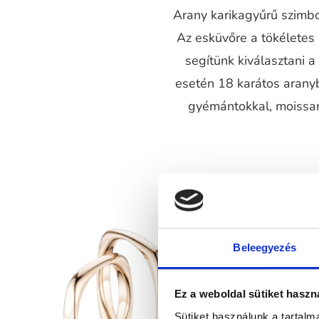
Arany karikagyűrű szimbol
Az esküvőre a tökéletes
segítünk kiválasztani 
esetén 18 karátos aranyb
gyémántokkal, moissani
Beleegyezés
Ez a weboldal sütiket haszn
Sütiket használunk a tartal