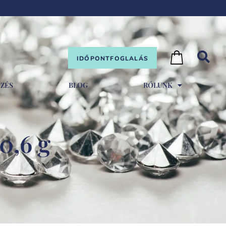
IDŐPONTFOGLALÁS
EZÉS
BLOG
RÓLUNK
0,6 g