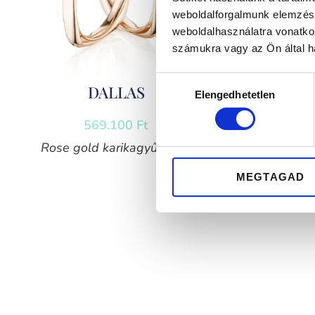
weboldalforgalmunk elemzésé
weboldalhasználatra vonatko
számukra vagy az Ön által ha
Hozzájárulás
DALLAS
Elengedhetetlen
kiválasztása
569.100
Ft
Rose gold karikagyűrű pár
Sárga a
MEGTAGAD