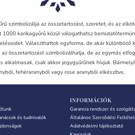
rű szimbolizálja az összetartozást, szeretet, és az elkö
nt 1000 karikagyűrű közül válogathatsz bemutatótermü
eléseidet. Választhattok egyforma, de akár különböző 
 az összetartozást szimbolizálhatja, de az egymás elfog
is alkalmasak, csak akkor jegygyűrűnek hívjuk. Bármely
nyból, fehéraranyból vagy rose aranyból elkészítve.
INFORMÁCIÓK
ólunk
Garancia rendszer és szolgált
anácsok és tudnivalók
Általános Szerződési Feltéte
jdonságok
Adatvédelmi tájékoztató
Kapcsolat