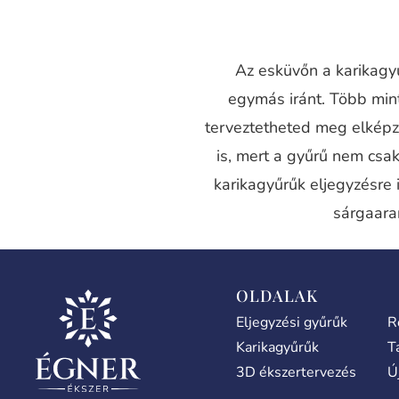
Az esküvőn a karikagyű
egymás iránt. Több mi
terveztetheted meg elképz
is, mert a gyűrű nem csak
karikagyűrűk eljegyzésre 
sárgaara
OLDALAK
Eljegyzési gyűrűk
R
Karikagyűrűk
T
3D ékszertervezés
Ú