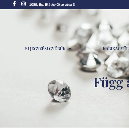
1089. Bp, Bláthy Ottó utca 3
ELJEGYZÉSI GYŰRŰK
KARIKAGYŰ
Függ a