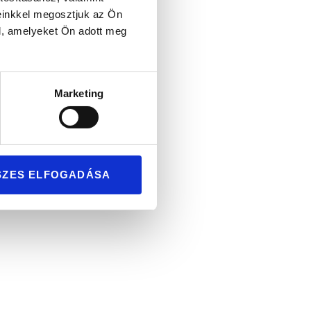
einkkel megosztjuk az Ön
l, amelyeket Ön adott meg
Marketing
ű pár
SZES ELFOGADÁSA