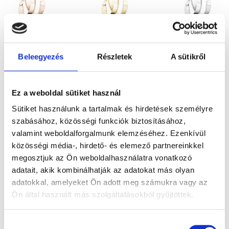
PERU
PERU
PERU
Beleegyezés
Részletek
A sütikről
492.900
Ft
492.900
Ft
492.900
Ft
Rose gold
Sárga arany
Fehérarany
karikagyűrű
karikagyűrű
karikagyűrű
Ez a weboldal sütiket használ
pár
pár
pár
Sütiket használunk a tartalmak és hirdetések személyre
szabásához, közösségi funkciók biztosításához,
valamint weboldalforgalmunk elemzéséhez. Ezenkívül
közösségi média-, hirdető- és elemező partnereinkkel
megosztjuk az Ön weboldalhasználatra vonatkozó
adatait, akik kombinálhatják az adatokat más olyan
adatokkal, amelyeket Ön adott meg számukra vagy az
Ön által használt más szolgáltatásokból gyűjtöttek.
Hozzájárulás