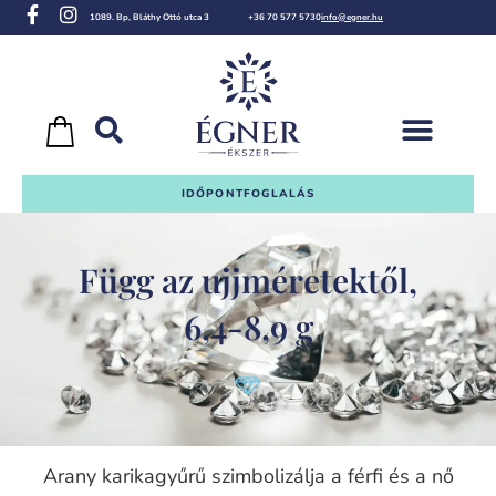
1089. Bp, Bláthy Ottó utca 3
+36 70 577 5730
info@egner.hu
IDŐPONTFOGLALÁS
Függ az ujjméretektől,
6,4-8,9 g
Arany karikagyűrű szimbolizálja a férfi és a nő