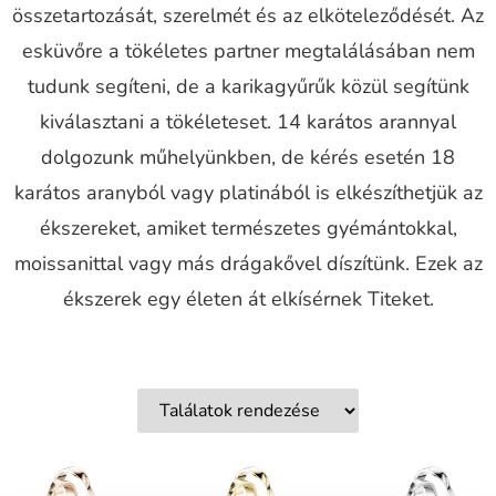
összetartozását, szerelmét és az elköteleződését. Az
esküvőre a tökéletes partner megtalálásában nem
tudunk segíteni, de a karikagyűrűk közül segítünk
kiválasztani a tökéleteset. 14 karátos arannyal
dolgozunk műhelyünkben, de kérés esetén 18
karátos aranyból vagy platinából is elkészíthetjük az
ékszereket, amiket természetes gyémántokkal,
moissanittal vagy más drágakővel díszítünk. Ezek az
ékszerek egy életen át elkísérnek Titeket.