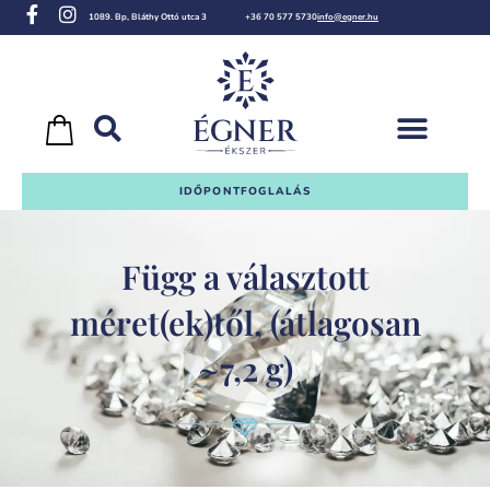
1089. Bp, Bláthy Ottó utca 3
+36 70 577 5730
info@egner.hu
IDŐPONTFOGLALÁS
Függ a választott
méret(ek)től, (átlagosan
~7,2 g)