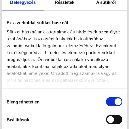
Beleegyezés
Részletek
A sütikről
Nem található termék
Ez a weboldal sütiket használ
Sütiket használunk a tartalmak és hirdetések személyre
szabásához, közösségi funkciók biztosításához,
valamint weboldalforgalmunk elemzéséhez. Ezenkívül
közösségi média-, hirdető- és elemező partnereinkkel
megosztjuk az Ön weboldalhasználatra vonatkozó
adatait, akik kombinálhatják az adatokat más olyan
adatokkal, amelyeket Ön adott meg számukra vagy az
Ön által használt más szolgáltatásokból gyűjtöttek.
Az esküvőn a karikagyűrű szimbolizálja az
összetartozást, szeretet, és az elköteleződést
Hozzájárulás
egymás iránt. Több mint 1000 karikagyűrű közül
Elengedhetetlen
kiválasztása
válogathatsz bemutatótermünkben vagy
terveztetheted meg elképzeléseidet. Választhattok
Beállítások
egyforma, de akár különböző karikagyűrűket is, mert