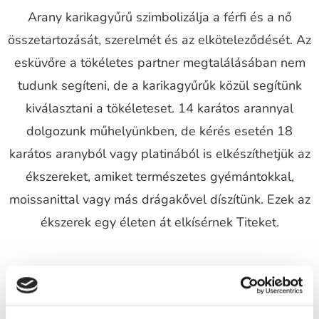
Arany karikagyűrű szimbolizálja a férfi és a nő
összetartozását, szerelmét és az elköteleződését. Az
esküvőre a tökéletes partner megtalálásában nem
tudunk segíteni, de a karikagyűrűk közül segítünk
kiválasztani a tökéleteset. 14 karátos arannyal
dolgozunk műhelyünkben, de kérés esetén 18
karátos aranyból vagy platinából is elkészíthetjük az
ékszereket, amiket természetes gyémántokkal,
moissanittal vagy más drágakővel díszítünk. Ezek az
ékszerek egy életen át elkísérnek Titeket.