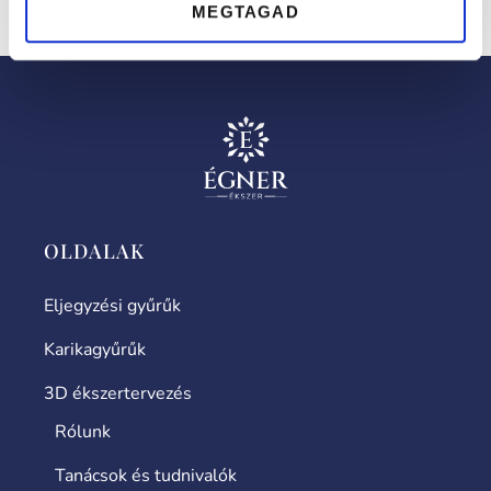
fehéraranyból vagy rose aranyból elkészítve.
MEGTAGAD
OLDALAK
Eljegyzési gyűrűk
Karikagyűrűk
3D ékszertervezés
Rólunk
Tanácsok és tudnivalók