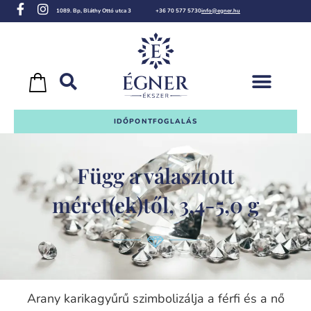
1089. Bp, Bláthy Ottó utca 3
+36 70 577 5730
info@egner.hu
IDŐPONTFOGLALÁS
Függ a választott
méret(ek)től, 3,4-5,0 g
Arany karikagyűrű szimbolizálja a férfi és a nő