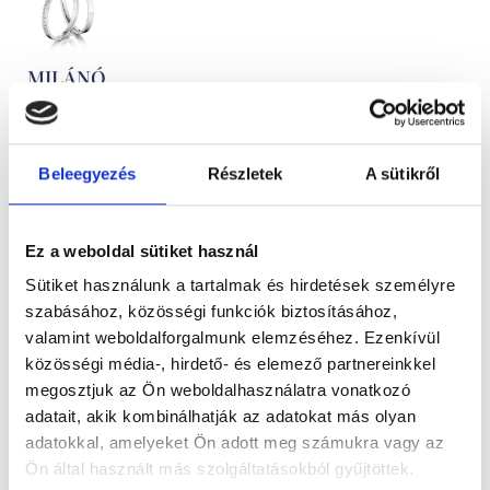
MILÁNÓ
430.500
Ft
-
tól
Beleegyezés
Részletek
A sütikről
Gyémántokkal
foglalt
Ez a weboldal sütiket használ
fehérarany
Sütiket használunk a tartalmak és hirdetések személyre
karikagyűrű
szabásához, közösségi funkciók biztosításához,
pár
valamint weboldalforgalmunk elemzéséhez. Ezenkívül
közösségi média-, hirdető- és elemező partnereinkkel
megosztjuk az Ön weboldalhasználatra vonatkozó
adatait, akik kombinálhatják az adatokat más olyan
adatokkal, amelyeket Ön adott meg számukra vagy az
Ön által használt más szolgáltatásokból gyűjtöttek.