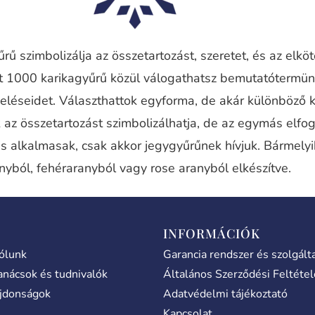
rű szimbolizálja az összetartozást, szeretet, és az elkö
nt 1000 karikagyűrű közül válogathatsz bemutatótermü
eléseidet. Választhattok egyforma, de akár különböző 
 az összetartozást szimbolizálhatja, de az egymás elfog
is alkalmasak, csak akkor jegygyűrűnek hívjuk. Bármely
nyból, fehéraranyból vagy rose aranyból elkészítve.
INFORMÁCIÓK
ólunk
Garancia rendszer és szolgált
anácsok és tudnivalók
Általános Szerződési Feltéte
jdonságok
Adatvédelmi tájékoztató
Kapcsolat