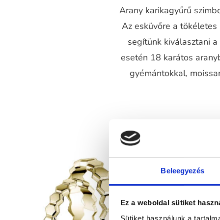
Arany karikagyűrű szimbol
Az esküvőre a tökéletes
segítünk kiválasztani 
esetén 18 karátos aranyb
gyémántokkal, moissani
Beleegyezés
Ez a weboldal sütiket haszn
Sütiket használunk a tartal