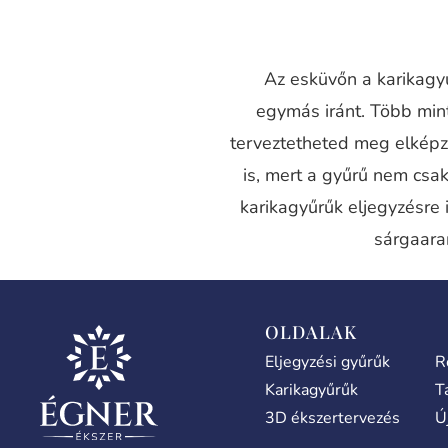
Az esküvőn a karikagyű
egymás iránt. Több mi
terveztetheted meg elképz
is, mert a gyűrű nem csak
karikagyűrűk eljegyzésre 
sárgaara
OLDALAK
Eljegyzési gyűrűk
R
Karikagyűrűk
T
3D ékszertervezés
Ú