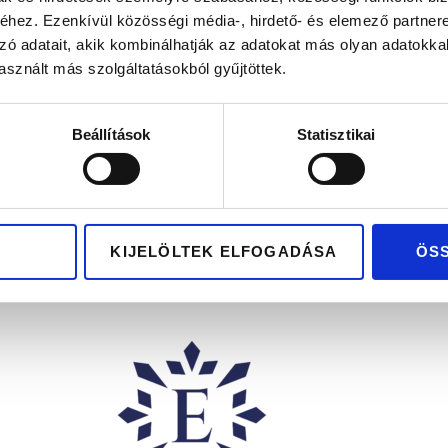
hez. Ezenkívül közösségi média-, hirdető- és elemező partner
zó adatait, akik kombinálhatják az adatokat más olyan adatokka
sznált más szolgáltatásokból gyűjtöttek.
BRÜSSZEL
BRÜSSZEL
Beállítások
Statisztikai
645.300
Ft
645.300
Ft
any karikagyűrű pár
Rose gold karikagyűr
KIJELÖLTEK ELFOGADÁSA
ÖS