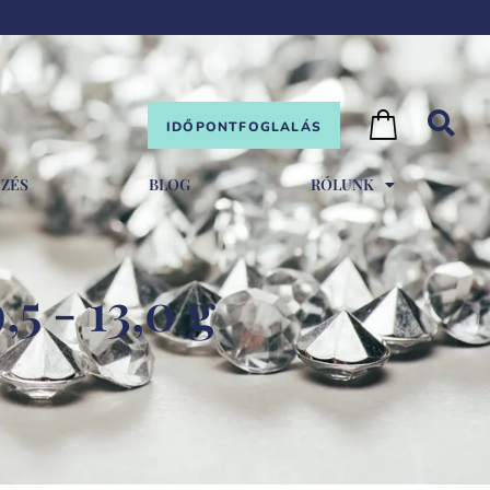
IDŐPONTFOGLALÁS
EZÉS
BLOG
RÓLUNK
,5 - 13,0 g