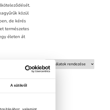
elköteleződését.
kagyűrűk közül
ben, de kérés
ket természetes
egy életen át
A sütikről
tosításához, valamint