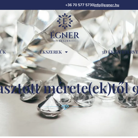
+36 70 577 5730
info@egner.hu
RŰK
ÉKSZEREK
3D ÉKSZERTERV
sztott mérete(ek)től 9