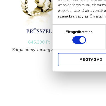
weboldalforgalmunk elemzésé
weboldalhasználatra vonatko
számukra vagy az Ön által ha
Hozzájárulás
BRÜSSZEL
Elengedhetetlen
kiválasztása
645.300
Ft
Sárga arany karikagyűrű pár
Fehérar
MEGTAGAD