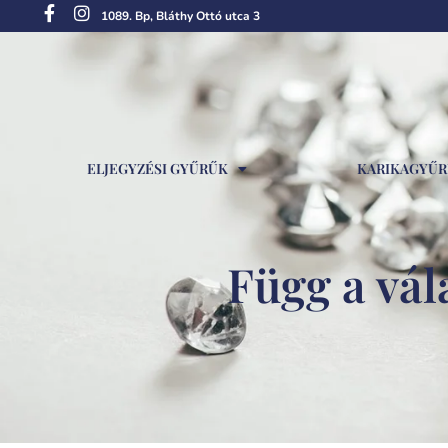
1089. Bp, Bláthy Ottó utca 3
ELJEGYZÉSI GYŰRŰK
KARIKAGYŰ
Függ a vála