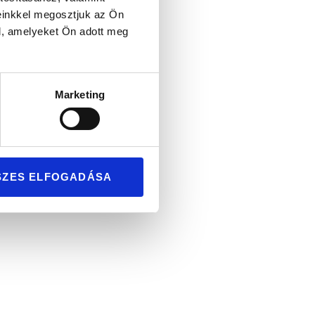
einkkel megosztjuk az Ön
l, amelyeket Ön adott meg
Marketing
ű pár
SZES ELFOGADÁSA