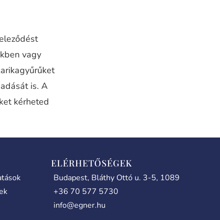
teleződést
nkben vagy
karikagyűrűket
adását is. A
iket kérheted
ELÉRHETŐSÉGEK
atások
Budapest, Bláthy Ottó u. 3-5, 1089
lek
+36 70 577 5730
info@egner.hu