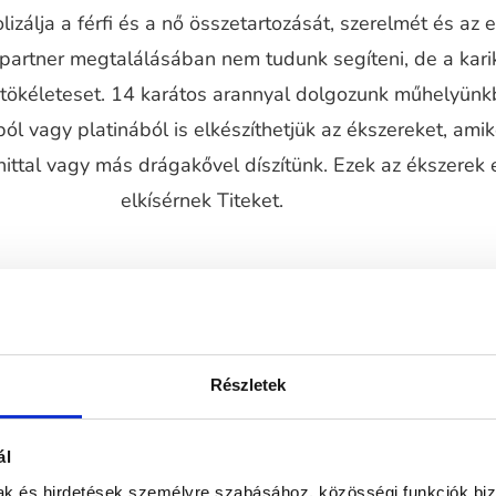
izálja a férfi és a nő összetartozását, szerelmét és az 
 partner megtalálásában nem tudunk segíteni, de a kari
a tökéleteset. 14 karátos arannyal dolgozunk műhelyünk
ól vagy platinából is elkészíthetjük az ékszereket, ami
ttal vagy más drágakővel díszítünk. Ezek az ékszerek 
elkísérnek Titeket.
Részletek
ál
mak és hirdetések személyre szabásához, közösségi funkciók biz