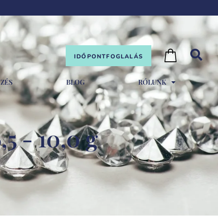
IDŐPONTFOGLALÁS
EZÉS
BLOG
RÓLUNK
,5 - 10,0 g