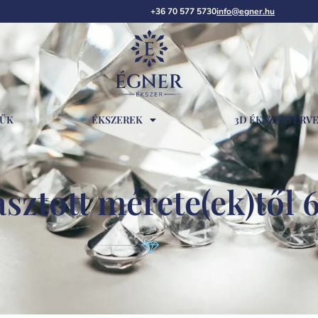
+36 70 577 5730
info@egner.hu
RŰK
ÉKSZEREK
3D ÉKSZERTERV
sztott mérete(ek)től 6