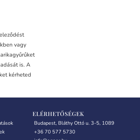
teleződést
nkben vagy
karikagyűrűket
adását is. A
iket kérheted
ELÉRHETŐSÉGEK
atások
Budapest, Bláthy Ottó u. 3-5, 1089
lek
+36 70 577 5730