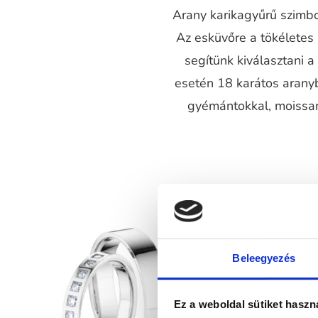
Arany karikagyűrű szimbol
Az esküvőre a tökéletes
segítünk kiválasztani 
esetén 18 karátos aranyb
gyémántokkal, moissani
Beleegyezés
Ez a weboldal sütiket haszn