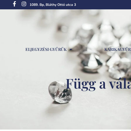
1089. Bp, Bláthy Ottó utca 3
ELJEGYZÉSI GYŰRŰK
KARIKAGYŰ
Függ a vála