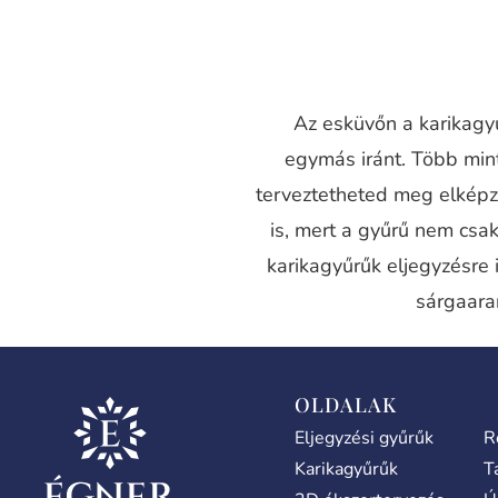
Az esküvőn a karikagyű
egymás iránt. Több mi
terveztetheted meg elképz
is, mert a gyűrű nem csak
karikagyűrűk eljegyzésre 
sárgaara
OLDALAK
Eljegyzési gyűrűk
R
Karikagyűrűk
T