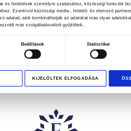
mak és hirdetések személyre szabásához, közösségi funkciók biz
hez. Ezenkívül közösségi média-, hirdető- és elemező partner
zó adatait, akik kombinálhatják az adatokat más olyan adatokka
sznált más szolgáltatásokból gyűjtöttek.
OASIS MAR
OASIS MAR
Beállítások
Statisztikai
807.400
Ft
807.400
Ft
rany karikagyűrű pár
Rose gold karikagyűr
yémántokkal
gyémántokkal
KIJELÖLTEK ELFOGADÁSA
ÖS