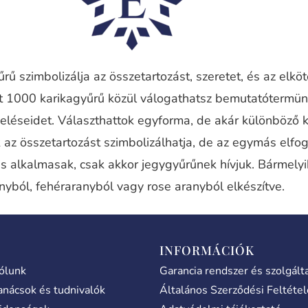
rű szimbolizálja az összetartozást, szeretet, és az elkö
nt 1000 karikagyűrű közül válogathatsz bemutatótermü
eléseidet. Választhattok egyforma, de akár különböző 
 az összetartozást szimbolizálhatja, de az egymás elfog
is alkalmasak, csak akkor jegygyűrűnek hívjuk. Bármely
nyból, fehéraranyból vagy rose aranyból elkészítve.
INFORMÁCIÓK
ólunk
Garancia rendszer és szolgált
anácsok és tudnivalók
Általános Szerződési Feltéte