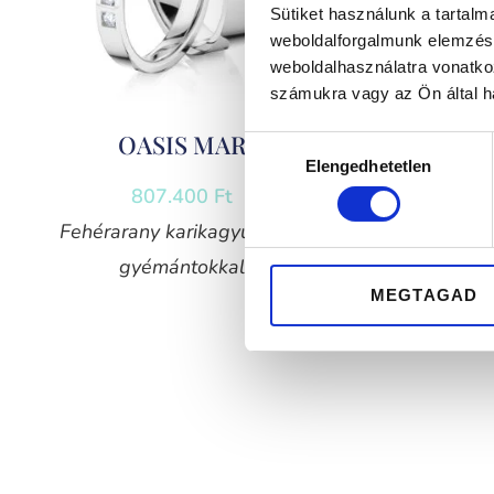
Sütiket használunk a tartal
weboldalforgalmunk elemzésé
weboldalhasználatra vonatko
számukra vagy az Ön által ha
OASIS MAR
Hozzájárulás
Elengedhetetlen
kiválasztása
807.400
Ft
Fehérarany karikagyűrű pár
Sárga a
gyémántokkal
g
MEGTAGAD