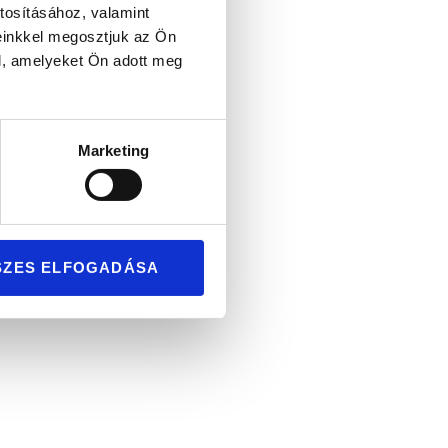
tosításához, valamint
einkkel megosztjuk az Ön
l, amelyeket Ön adott meg
Marketing
ű pár
SZES ELFOGADÁSA