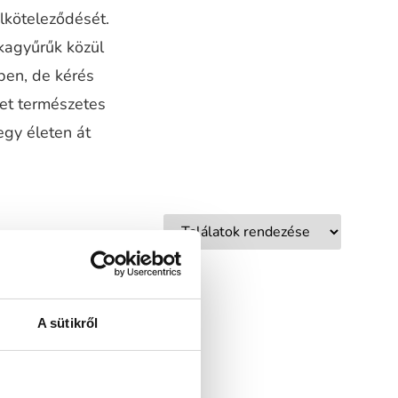
elköteleződését.
kagyűrűk közül
ben, de kérés
ket természetes
egy életen át
A sütikről