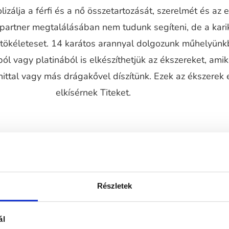
izálja a férfi és a nő összetartozását, szerelmét és az 
 partner megtalálásában nem tudunk segíteni, de a kari
a tökéleteset. 14 karátos arannyal dolgozunk műhelyünk
ól vagy platinából is elkészíthetjük az ékszereket, ami
ttal vagy más drágakővel díszítünk. Ezek az ékszerek 
elkísérnek Titeket.
Részletek
ál